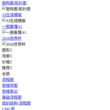
架构图/拓扑图
AI生成模板
一图看懂AI
2026世界杯
图形

场景

价格

推荐

全部
流程图
思维导图
思维笔记
基础流程图
组织结构-流程图
UML图