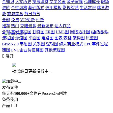
合知识
人文历史
投资理财
文学名著
亲子家庭
心理成长
职场
进阶
个性风格
基础版式
通用模板
影视综艺
生活常识
体育游
戏
旅游美食
节日节气
全部
免费
VIP免费
付费
推荐
热门
克隆最多
最新发布
达人作品
全部
基础流程图
甘特图
ER图
UML图
网络拓扑图
组织结构-
流程图
泳道图
平面图
电路图
图表/表格
架构图
原型图
BPMN2.0
韦恩图
关系图
逻辑图
魏朱商业模式
EPC事件过程
链图
EVC企业价值链图
其他流程图

展开
夜以继日更新模板中...
加载中...
发布文件
每天有
100,000+
文件在ProcessOn创建
免费使用
产品

