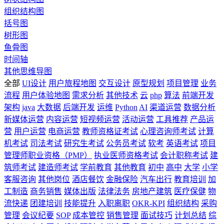
组织结构图
括号图
树形图
鱼骨图
时间轴
其他思维导图
全部
UI设计
用户旅程地图
交互设计
原型规划
项目管理
业务
流程
用户体验地图
需求分析
其他技术
云
php
算法
前端开发
架构
java
大数据
后端开发
运维
Python
AI
渠道运营
数据分析
新媒体运营
内容运营
短视频运营
活动运营
工具推荐
产品运
营
用户运营
电商运营
教师资格证考试
心理咨询师考试
计算
机考试
司法考试
研究生考试
公务员考试
软考
英语考试
项目
管理师职业资格（PMP）
执业医师资格考试
会计职称考试
建
筑师考试
建造师考试
学前教育
其他教育
初中
高中
大学
小学
客服咨询
其他岗位
酒店餐饮
金融保险
汽车出行
教育培训
加
工制造
商务销售
媒体出版
法律法务
房地产建筑
医疗保健
物
流快递
团建培训
技能提升
入职离职
OKR-KPI
组织结构
采购
管理
会议纪要
SOP
成本管控
销售管理
面试技巧
计划总结
综