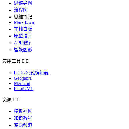
思维导图
流程图
思维笔记
Markdown
在线白板
原型设计
API服务
智能图形
实用工具


LaTex公式编辑器
Geogebra
Mermaid
PlantUML
资源


模板社区
知识教程
专题频道