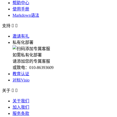
帮助中心
使用手册
Markdown语法
支持


邀请有礼
私有化部署
如需私有化部署
请添加您的专属客服
或致电：010-86393609
教育认证
对标Visio
关于


关于我们
加入我们
服务条款