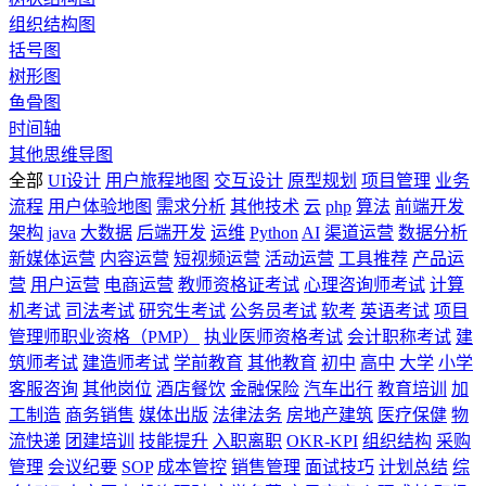
组织结构图
括号图
树形图
鱼骨图
时间轴
其他思维导图
全部
UI设计
用户旅程地图
交互设计
原型规划
项目管理
业务
流程
用户体验地图
需求分析
其他技术
云
php
算法
前端开发
架构
java
大数据
后端开发
运维
Python
AI
渠道运营
数据分析
新媒体运营
内容运营
短视频运营
活动运营
工具推荐
产品运
营
用户运营
电商运营
教师资格证考试
心理咨询师考试
计算
机考试
司法考试
研究生考试
公务员考试
软考
英语考试
项目
管理师职业资格（PMP）
执业医师资格考试
会计职称考试
建
筑师考试
建造师考试
学前教育
其他教育
初中
高中
大学
小学
客服咨询
其他岗位
酒店餐饮
金融保险
汽车出行
教育培训
加
工制造
商务销售
媒体出版
法律法务
房地产建筑
医疗保健
物
流快递
团建培训
技能提升
入职离职
OKR-KPI
组织结构
采购
管理
会议纪要
SOP
成本管控
销售管理
面试技巧
计划总结
综