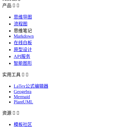
产品


思维导图
流程图
思维笔记
Markdown
在线白板
原型设计
API服务
智能图形
实用工具


LaTex公式编辑器
Geogebra
Mermaid
PlantUML
资源


模板社区