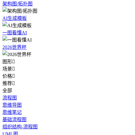
架构图/拓扑图
AI生成模板
一图看懂AI
2026世界杯
图形

场景

价格

推荐

全部
流程图
思维导图
思维笔记
基础流程图
组织结构-流程图
UML图