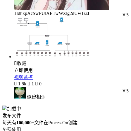
1IdhkpAcSwPUlAETwWZlg2dUw1zzI
￥5

收藏
立即使用
视频监控

1.8k

1

0
￥5
似曾相识
加载中...
发布文件
每天有
100,000+
文件在ProcessOn创建
免费使用