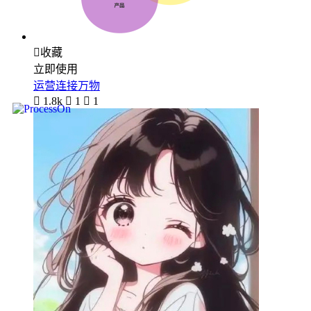

收藏
立即使用
运营连接万物

1.8k

1

1