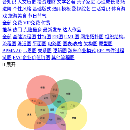
合知识
人文历史
投资理财
文学名著
亲子家庭
心理成长
职场
进阶
个性风格
基础版式
通用模板
影视综艺
生活常识
体育游
戏
旅游美食
节日节气
全部
免费
VIP免费
付费
推荐
热门
克隆最多
最新发布
达人作品
全部
基础流程图
甘特图
ER图
UML图
网络拓扑图
组织结构-
流程图
泳道图
平面图
电路图
图表/表格
架构图
原型图
BPMN2.0
韦恩图
关系图
逻辑图
魏朱商业模式
EPC事件过程
链图
EVC企业价值链图
其他流程图

展开