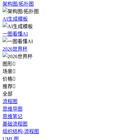
架构图/拓扑图
AI生成模板
一图看懂AI
2026世界杯
图形

场景

价格

推荐

全部
流程图
思维导图
思维笔记
基础流程图
组织结构-流程图
UML图