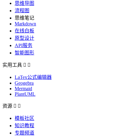
思维导图
流程图
思维笔记
Markdown
在线白板
原型设计
API服务
智能图形
实用工具


LaTex公式编辑器
Geogebra
Mermaid
PlantUML
资源


模板社区
知识教程
专题频道