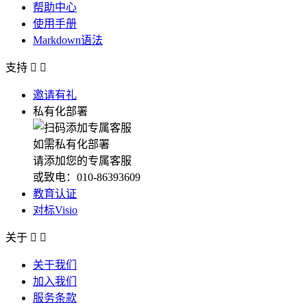
帮助中心
使用手册
Markdown语法
支持


邀请有礼
私有化部署
如需私有化部署
请添加您的专属客服
或致电：010-86393609
教育认证
对标Visio
关于


关于我们
加入我们
服务条款