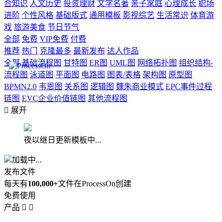
合知识
人文历史
投资理财
文学名著
亲子家庭
心理成长
职场
进阶
个性风格
基础版式
通用模板
影视综艺
生活常识
体育游
戏
旅游美食
节日节气
全部
免费
VIP免费
付费
推荐
热门
克隆最多
最新发布
达人作品
全部
基础流程图
甘特图
ER图
UML图
网络拓扑图
组织结构-
流程图
泳道图
平面图
电路图
图表/表格
架构图
原型图
BPMN2.0
韦恩图
关系图
逻辑图
魏朱商业模式
EPC事件过程
链图
EVC企业价值链图
其他流程图

展开
夜以继日更新模板中...
加载中...
发布文件
每天有
100,000+
文件在ProcessOn创建
免费使用
产品

