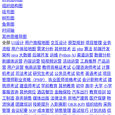
组织结构图
括号图
树形图
鱼骨图
时间轴
其他思维导图
全部
UI设计
用户旅程地图
交互设计
原型规划
项目管理
业务
流程
用户体验地图
需求分析
其他技术
云
php
算法
前端开发
架构
java
大数据
后端开发
运维
Python
AI
渠道运营
数据分析
新媒体运营
内容运营
短视频运营
活动运营
工具推荐
产品运
营
用户运营
电商运营
教师资格证考试
心理咨询师考试
计算
机考试
司法考试
研究生考试
公务员考试
软考
英语考试
项目
管理师职业资格（PMP）
执业医师资格考试
会计职称考试
建
筑师考试
建造师考试
学前教育
其他教育
初中
高中
大学
小学
客服咨询
其他岗位
酒店餐饮
金融保险
汽车出行
教育培训
加
工制造
商务销售
媒体出版
法律法务
房地产建筑
医疗保健
物
流快递
团建培训
技能提升
入职离职
OKR-KPI
组织结构
采购
管理
会议纪要
SOP
成本管控
销售管理
面试技巧
计划总结
综