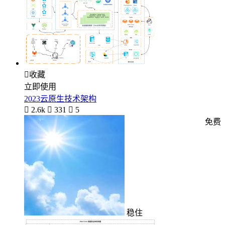

收藏
立即使用
2023云原生技术架构

2.6k

331

5
免费
稳住