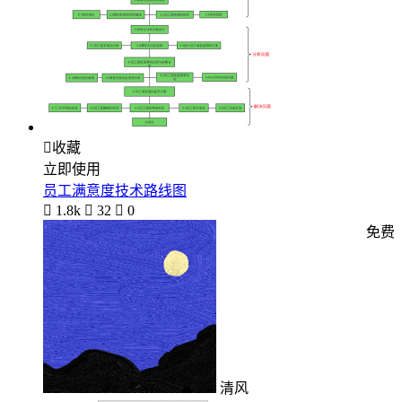

收藏
立即使用
员工满意度技术路线图

1.8k

32

0
免费
清风