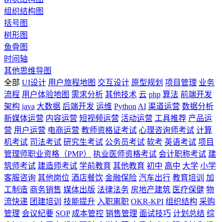
组织结构图
括号图
树形图
鱼骨图
时间轴
其他思维导图
全部
UI设计
用户旅程地图
交互设计
原型规划
项目管理
业务
流程
用户体验地图
需求分析
其他技术
云
php
算法
前端开发
架构
java
大数据
后端开发
运维
Python
AI
渠道运营
数据分析
新媒体运营
内容运营
短视频运营
活动运营
工具推荐
产品运
营
用户运营
电商运营
教师资格证考试
心理咨询师考试
计算
机考试
司法考试
研究生考试
公务员考试
软考
英语考试
项目
管理师职业资格（PMP）
执业医师资格考试
会计职称考试
建
筑师考试
建造师考试
学前教育
其他教育
初中
高中
大学
小学
客服咨询
其他岗位
酒店餐饮
金融保险
汽车出行
教育培训
加
工制造
商务销售
媒体出版
法律法务
房地产建筑
医疗保健
物
流快递
团建培训
技能提升
入职离职
OKR-KPI
组织结构
采购
管理
会议纪要
SOP
成本管控
销售管理
面试技巧
计划总结
综