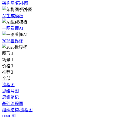
架构图/拓扑图
AI生成模板
一图看懂AI
2026世界杯
图形

场景

价格

推荐

全部
流程图
思维导图
思维笔记
基础流程图
组织结构-流程图
UML图