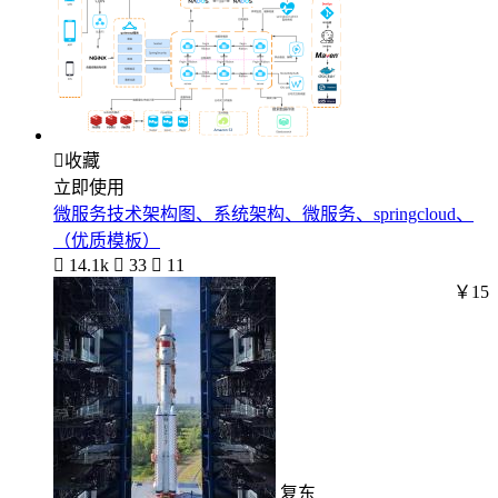

收藏
立即使用
微服务技术架构图、系统架构、微服务、springcloud、
（优质模板）

14.1k

33

11
￥15
复东