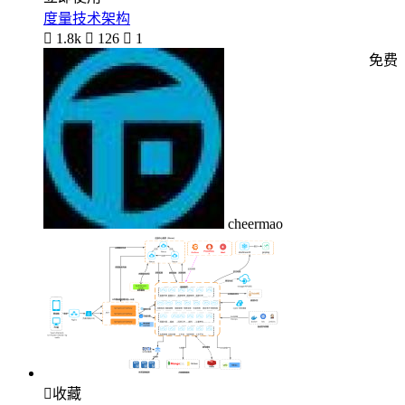
度量技术架构

1.8k

126

1
免费
cheermao

收藏