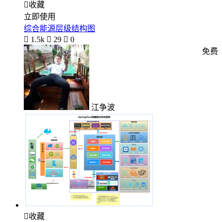

收藏
立即使用
综合能源层级结构图

1.5k

29

0
免费
江争波

收藏