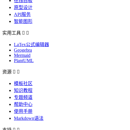
在线白板
原型设计
API服务
智能图形
实用工具


LaTex公式编辑器
Geogebra
Mermaid
PlantUML
资源


模板社区
知识教程
专题频道
帮助中心
使用手册
Markdown语法
支持

