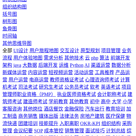
组织结构图
括号图
树形图
鱼骨图
时间轴
其他思维导图
全部
UI设计
用户旅程地图
交互设计
原型规划
项目管理
业务
流程
用户体验地图
需求分析
其他技术
云
php
算法
前端开发
架构
java
大数据
后端开发
运维
Python
AI
渠道运营
数据分析
新媒体运营
内容运营
短视频运营
活动运营
工具推荐
产品运
营
用户运营
电商运营
教师资格证考试
心理咨询师考试
计算
机考试
司法考试
研究生考试
公务员考试
软考
英语考试
项目
管理师职业资格（PMP）
执业医师资格考试
会计职称考试
建
筑师考试
建造师考试
学前教育
其他教育
初中
高中
大学
小学
客服咨询
其他岗位
酒店餐饮
金融保险
汽车出行
教育培训
加
工制造
商务销售
媒体出版
法律法务
房地产建筑
医疗保健
物
流快递
团建培训
技能提升
入职离职
OKR-KPI
组织结构
采购
管理
会议纪要
SOP
成本管控
销售管理
面试技巧
计划总结
综