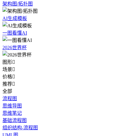
架构图/拓扑图
AI生成模板
一图看懂AI
2026世界杯
图形

场景

价格

推荐

全部
流程图
思维导图
思维笔记
基础流程图
组织结构-流程图
UML图