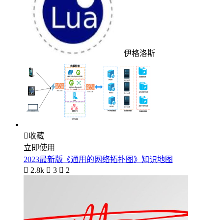
伊格洛斯

收藏
立即使用
2023最新版《通用的网络拓扑图》知识地图

2.8k

3

2