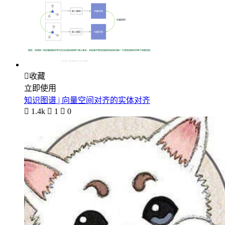

收藏
立即使用
知识图谱 | 向量空间对齐的实体对齐

1.4k

1

0