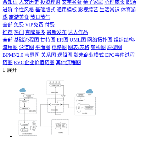
合知识
人文历史
投资理财
文学名著
亲子家庭
心理成长
职场
进阶
个性风格
基础版式
通用模板
影视综艺
生活常识
体育游
戏
旅游美食
节日节气
全部
免费
VIP免费
付费
推荐
热门
克隆最多
最新发布
达人作品
全部
基础流程图
甘特图
ER图
UML图
网络拓扑图
组织结构-
流程图
泳道图
平面图
电路图
图表/表格
架构图
原型图
BPMN2.0
韦恩图
关系图
逻辑图
魏朱商业模式
EPC事件过程
链图
EVC企业价值链图
其他流程图

展开