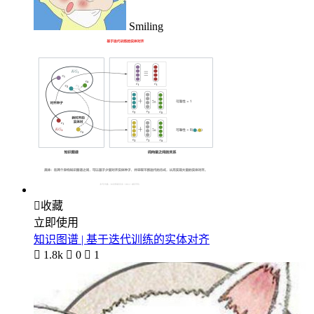
Smiling

收藏
立即使用
知识图谱 | 基于迭代训练的实体对齐

1.8k

0

1