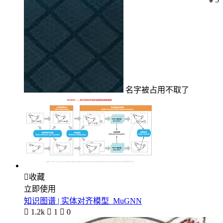
名字被占用不取了

收藏
立即使用
知识图谱 | 实体对齐模型_MuGNN

1.2k

1

0