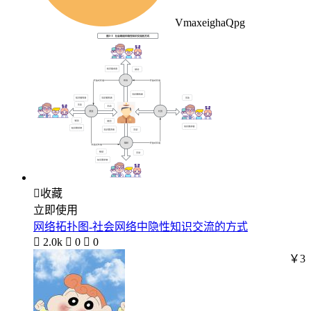
VmaxeighaQpg

收藏
立即使用
网络拓扑图-社会网络中隐性知识交流的方式

2.0k

0

0
￥3