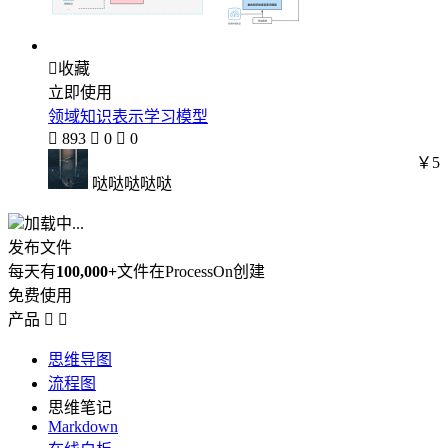

收藏
立即使用
领域知识表示学习模型

893

0

0
￥5
哒哒哒哒哒
加载中...
发布文件
每天有
100,000+
文件在ProcessOn创建
免费使用
产品


思维导图
流程图
思维笔记
Markdown