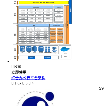

收藏
立即使用
综合办公云平台架构

1.8k

5

4
￥6