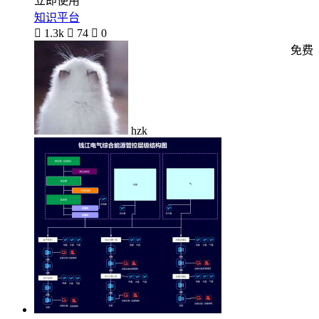
立即使用
知识平台

1.3k

74

0
免费
hzk