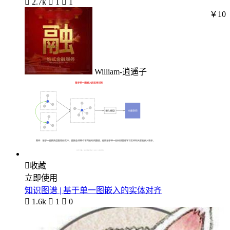

2.7k

1

1
￥10
William-逍遥子

收藏
立即使用
知识图谱 | 基于单一图嵌入的实体对齐

1.6k

1

0