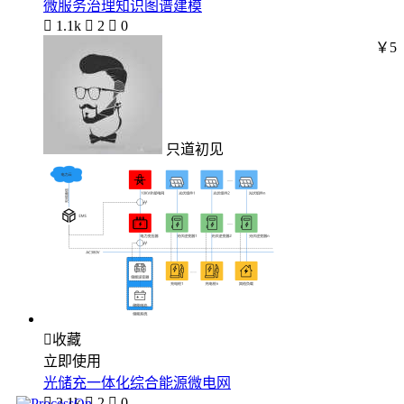
微服务治理知识图谱建模

1.1k

2

0
￥5
只道初见

收藏
立即使用
光储充一体化综合能源微电网

2.1k

2

0