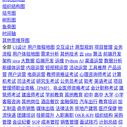
组织结构图
括号图
树形图
鱼骨图
时间轴
其他思维导图
全部
UI设计
用户旅程地图
交互设计
原型规划
项目管理
业务
流程
用户体验地图
需求分析
其他技术
云
php
算法
前端开发
架构
java
大数据
后端开发
运维
Python
AI
渠道运营
数据分析
新媒体运营
内容运营
短视频运营
活动运营
工具推荐
产品运
营
用户运营
电商运营
教师资格证考试
心理咨询师考试
计算
机考试
司法考试
研究生考试
公务员考试
软考
英语考试
项目
管理师职业资格（PMP）
执业医师资格考试
会计职称考试
建
筑师考试
建造师考试
学前教育
其他教育
初中
高中
大学
小学
客服咨询
其他岗位
酒店餐饮
金融保险
汽车出行
教育培训
加
工制造
商务销售
媒体出版
法律法务
房地产建筑
医疗保健
物
流快递
团建培训
技能提升
入职离职
OKR-KPI
组织结构
采购
管理
会议纪要
SOP
成本管控
销售管理
面试技巧
计划总结
综