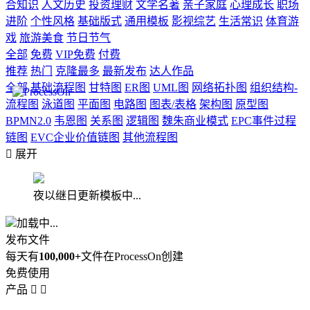
合知识
人文历史
投资理财
文学名著
亲子家庭
心理成长
职场
进阶
个性风格
基础版式
通用模板
影视综艺
生活常识
体育游
戏
旅游美食
节日节气
全部
免费
VIP免费
付费
推荐
热门
克隆最多
最新发布
达人作品
全部
基础流程图
甘特图
ER图
UML图
网络拓扑图
组织结构-
流程图
泳道图
平面图
电路图
图表/表格
架构图
原型图
BPMN2.0
韦恩图
关系图
逻辑图
魏朱商业模式
EPC事件过程
链图
EVC企业价值链图
其他流程图

展开
夜以继日更新模板中...
加载中...
发布文件
每天有
100,000+
文件在ProcessOn创建
免费使用
产品

