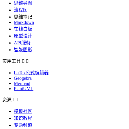
思维导图
流程图
思维笔记
Markdown
在线白板
原型设计
API服务
智能图形
实用工具


LaTex公式编辑器
Geogebra
Mermaid
PlantUML
资源


模板社区
知识教程
专题频道