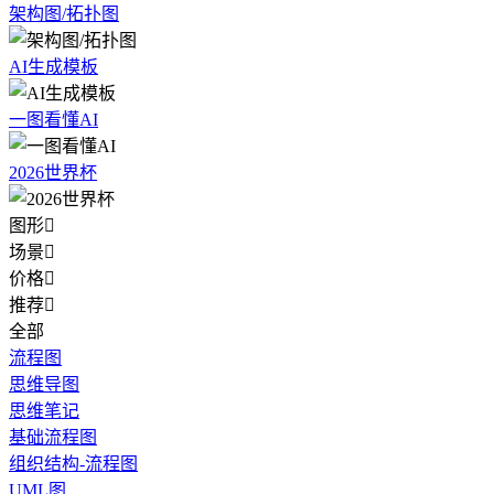
架构图/拓扑图
AI生成模板
一图看懂AI
2026世界杯
图形

场景

价格

推荐

全部
流程图
思维导图
思维笔记
基础流程图
组织结构-流程图
UML图