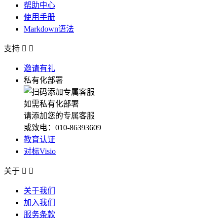
帮助中心
使用手册
Markdown语法
支持


邀请有礼
私有化部署
如需私有化部署
请添加您的专属客服
或致电：010-86393609
教育认证
对标Visio
关于


关于我们
加入我们
服务条款