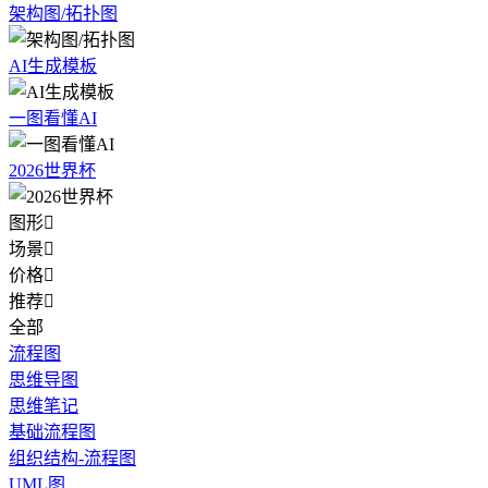
架构图/拓扑图
AI生成模板
一图看懂AI
2026世界杯
图形

场景

价格

推荐

全部
流程图
思维导图
思维笔记
基础流程图
组织结构-流程图
UML图