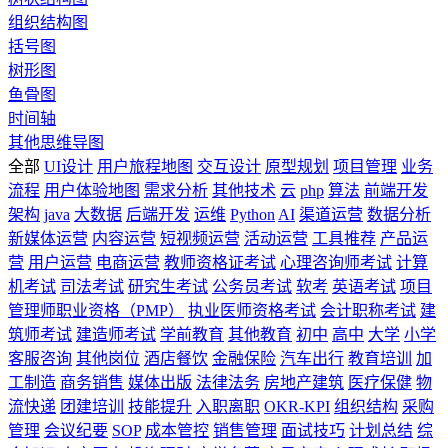
组织结构图
括号图
树形图
鱼骨图
时间轴
其他思维导图
全部
UI设计
用户旅程地图
交互设计
原型规划
项目管理
业务
流程
用户体验地图
需求分析
其他技术
云
php
算法
前端开发
架构
java
大数据
后端开发
运维
Python
AI
渠道运营
数据分析
新媒体运营
内容运营
短视频运营
活动运营
工具推荐
产品运
营
用户运营
电商运营
教师资格证考试
心理咨询师考试
计算
机考试
司法考试
研究生考试
公务员考试
软考
英语考试
项目
管理师职业资格（PMP）
执业医师资格考试
会计职称考试
建
筑师考试
建造师考试
学前教育
其他教育
初中
高中
大学
小学
客服咨询
其他岗位
酒店餐饮
金融保险
汽车出行
教育培训
加
工制造
商务销售
媒体出版
法律法务
房地产建筑
医疗保健
物
流快递
团建培训
技能提升
入职离职
OKR-KPI
组织结构
采购
管理
会议纪要
SOP
成本管控
销售管理
面试技巧
计划总结
综