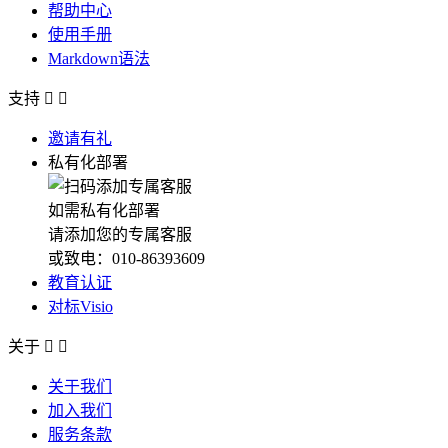
帮助中心
使用手册
Markdown语法
支持


邀请有礼
私有化部署
如需私有化部署
请添加您的专属客服
或致电：010-86393609
教育认证
对标Visio
关于


关于我们
加入我们
服务条款