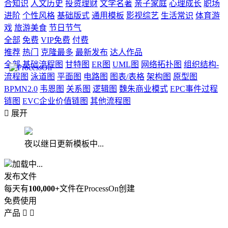
合知识
人文历史
投资理财
文学名著
亲子家庭
心理成长
职场
进阶
个性风格
基础版式
通用模板
影视综艺
生活常识
体育游
戏
旅游美食
节日节气
全部
免费
VIP免费
付费
推荐
热门
克隆最多
最新发布
达人作品
全部
基础流程图
甘特图
ER图
UML图
网络拓扑图
组织结构-
流程图
泳道图
平面图
电路图
图表/表格
架构图
原型图
BPMN2.0
韦恩图
关系图
逻辑图
魏朱商业模式
EPC事件过程
链图
EVC企业价值链图
其他流程图

展开
夜以继日更新模板中...
加载中...
发布文件
每天有
100,000+
文件在ProcessOn创建
免费使用
产品

