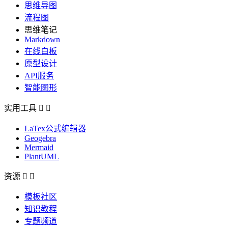
思维导图
流程图
思维笔记
Markdown
在线白板
原型设计
API服务
智能图形
实用工具


LaTex公式编辑器
Geogebra
Mermaid
PlantUML
资源


模板社区
知识教程
专题频道