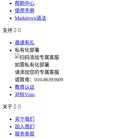
帮助中心
使用手册
Markdown语法
支持


邀请有礼
私有化部署
如需私有化部署
请添加您的专属客服
或致电：010-86393609
教育认证
对标Visio
关于


关于我们
加入我们
服务条款