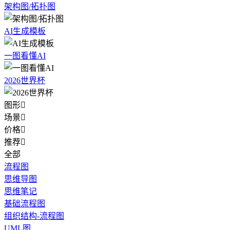
架构图/拓扑图
AI生成模板
一图看懂AI
2026世界杯
图形

场景

价格

推荐

全部
流程图
思维导图
思维笔记
基础流程图
组织结构-流程图
UML图