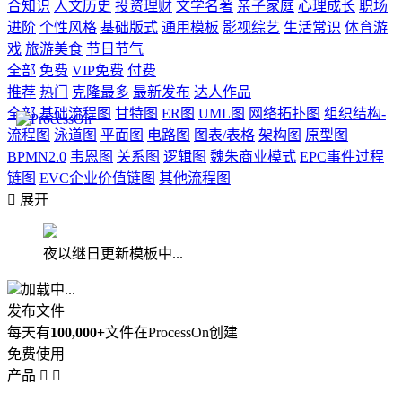
合知识
人文历史
投资理财
文学名著
亲子家庭
心理成长
职场
进阶
个性风格
基础版式
通用模板
影视综艺
生活常识
体育游
戏
旅游美食
节日节气
全部
免费
VIP免费
付费
推荐
热门
克隆最多
最新发布
达人作品
全部
基础流程图
甘特图
ER图
UML图
网络拓扑图
组织结构-
流程图
泳道图
平面图
电路图
图表/表格
架构图
原型图
BPMN2.0
韦恩图
关系图
逻辑图
魏朱商业模式
EPC事件过程
链图
EVC企业价值链图
其他流程图

展开
夜以继日更新模板中...
加载中...
发布文件
每天有
100,000+
文件在ProcessOn创建
免费使用
产品

