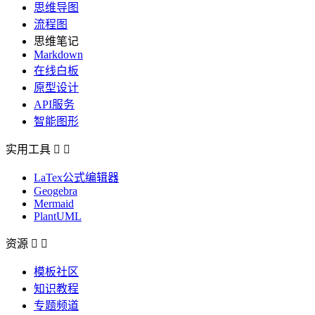
思维导图
流程图
思维笔记
Markdown
在线白板
原型设计
API服务
智能图形
实用工具


LaTex公式编辑器
Geogebra
Mermaid
PlantUML
资源


模板社区
知识教程
专题频道