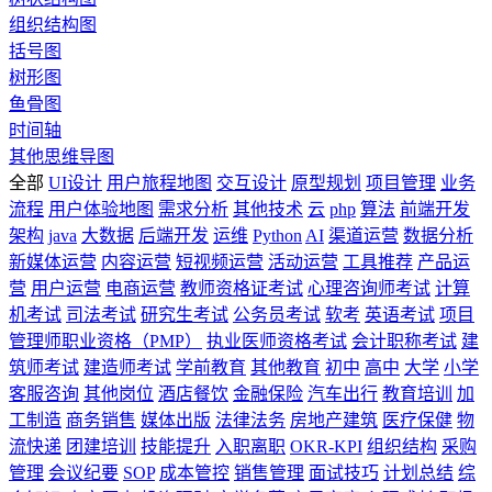
组织结构图
括号图
树形图
鱼骨图
时间轴
其他思维导图
全部
UI设计
用户旅程地图
交互设计
原型规划
项目管理
业务
流程
用户体验地图
需求分析
其他技术
云
php
算法
前端开发
架构
java
大数据
后端开发
运维
Python
AI
渠道运营
数据分析
新媒体运营
内容运营
短视频运营
活动运营
工具推荐
产品运
营
用户运营
电商运营
教师资格证考试
心理咨询师考试
计算
机考试
司法考试
研究生考试
公务员考试
软考
英语考试
项目
管理师职业资格（PMP）
执业医师资格考试
会计职称考试
建
筑师考试
建造师考试
学前教育
其他教育
初中
高中
大学
小学
客服咨询
其他岗位
酒店餐饮
金融保险
汽车出行
教育培训
加
工制造
商务销售
媒体出版
法律法务
房地产建筑
医疗保健
物
流快递
团建培训
技能提升
入职离职
OKR-KPI
组织结构
采购
管理
会议纪要
SOP
成本管控
销售管理
面试技巧
计划总结
综