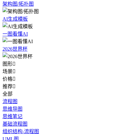
架构图/拓扑图
AI生成模板
一图看懂AI
2026世界杯
图形

场景

价格

推荐

全部
流程图
思维导图
思维笔记
基础流程图
组织结构-流程图
UML图