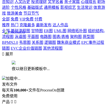
合知识
人文历史
投资理财
文学名著
亲子家庭
心理成长
职场
进阶
个性风格
基础版式
通用模板
影视综艺
生活常识
体育游
戏
旅游美食
节日节气
全部
免费
VIP免费
付费
推荐
热门
克隆最多
最新发布
达人作品
全部
基础流程图
甘特图
ER图
UML图
网络拓扑图
组织结构-
流程图
泳道图
平面图
电路图
图表/表格
架构图
原型图
BPMN2.0
韦恩图
关系图
逻辑图
魏朱商业模式
EPC事件过程
链图
EVC企业价值链图
其他流程图

展开
夜以继日更新模板中...
加载中...
发布文件
每天有
100,000+
文件在ProcessOn创建
免费使用
产品

