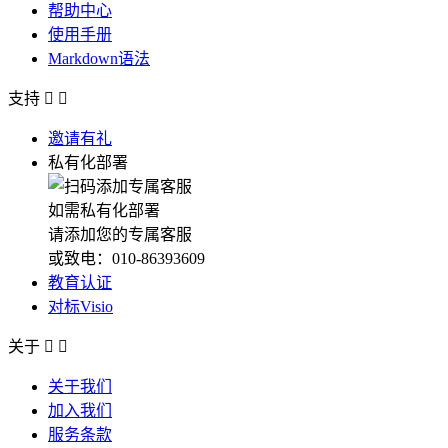
帮助中心
使用手册
Markdown语法
支持


邀请有礼
私有化部署
如需私有化部署
请添加您的专属客服
或致电：010-86393609
教育认证
对标Visio
关于


关于我们
加入我们
服务条款