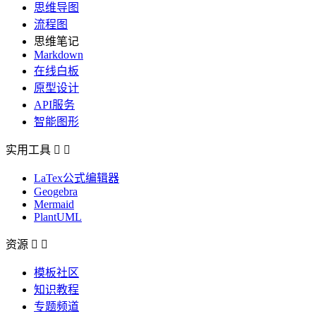
思维导图
流程图
思维笔记
Markdown
在线白板
原型设计
API服务
智能图形
实用工具


LaTex公式编辑器
Geogebra
Mermaid
PlantUML
资源


模板社区
知识教程
专题频道