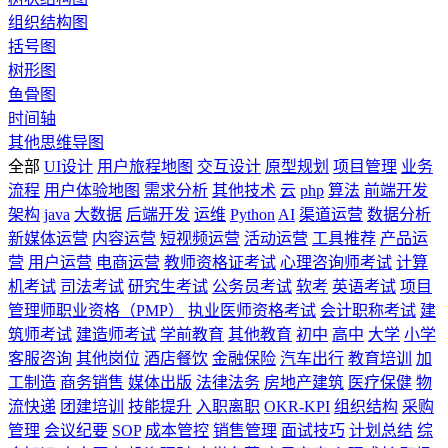
组织结构图
括号图
树形图
鱼骨图
时间轴
其他思维导图
全部
UI设计
用户旅程地图
交互设计
原型规划
项目管理
业务
流程
用户体验地图
需求分析
其他技术
云
php
算法
前端开发
架构
java
大数据
后端开发
运维
Python
AI
渠道运营
数据分析
新媒体运营
内容运营
短视频运营
活动运营
工具推荐
产品运
营
用户运营
电商运营
教师资格证考试
心理咨询师考试
计算
机考试
司法考试
研究生考试
公务员考试
软考
英语考试
项目
管理师职业资格（PMP）
执业医师资格考试
会计职称考试
建
筑师考试
建造师考试
学前教育
其他教育
初中
高中
大学
小学
客服咨询
其他岗位
酒店餐饮
金融保险
汽车出行
教育培训
加
工制造
商务销售
媒体出版
法律法务
房地产建筑
医疗保健
物
流快递
团建培训
技能提升
入职离职
OKR-KPI
组织结构
采购
管理
会议纪要
SOP
成本管控
销售管理
面试技巧
计划总结
综