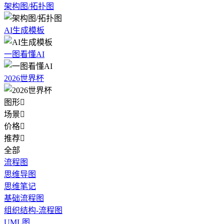
架构图/拓扑图
AI生成模板
一图看懂AI
2026世界杯
图形

场景

价格

推荐

全部
流程图
思维导图
思维笔记
基础流程图
组织结构-流程图
UML图