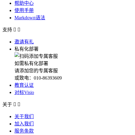
帮助中心
使用手册
Markdown语法
支持


邀请有礼
私有化部署
如需私有化部署
请添加您的专属客服
或致电：010-86393609
教育认证
对标Visio
关于


关于我们
加入我们
服务条款