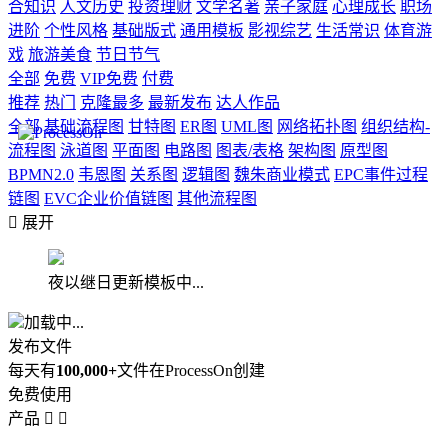
合知识
人文历史
投资理财
文学名著
亲子家庭
心理成长
职场
进阶
个性风格
基础版式
通用模板
影视综艺
生活常识
体育游
戏
旅游美食
节日节气
全部
免费
VIP免费
付费
推荐
热门
克隆最多
最新发布
达人作品
全部
基础流程图
甘特图
ER图
UML图
网络拓扑图
组织结构-
流程图
泳道图
平面图
电路图
图表/表格
架构图
原型图
BPMN2.0
韦恩图
关系图
逻辑图
魏朱商业模式
EPC事件过程
链图
EVC企业价值链图
其他流程图

展开
夜以继日更新模板中...
加载中...
发布文件
每天有
100,000+
文件在ProcessOn创建
免费使用
产品

