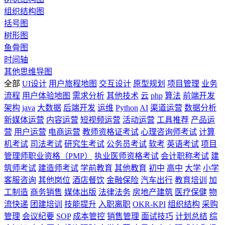
组织结构图
括号图
树形图
鱼骨图
时间轴
其他思维导图
全部
UI设计
用户旅程地图
交互设计
原型规划
项目管理
业务
流程
用户体验地图
需求分析
其他技术
云
php
算法
前端开发
架构
java
大数据
后端开发
运维
Python
AI
渠道运营
数据分析
新媒体运营
内容运营
短视频运营
活动运营
工具推荐
产品运
营
用户运营
电商运营
教师资格证考试
心理咨询师考试
计算
机考试
司法考试
研究生考试
公务员考试
软考
英语考试
项目
管理师职业资格（PMP）
执业医师资格考试
会计职称考试
建
筑师考试
建造师考试
学前教育
其他教育
初中
高中
大学
小学
客服咨询
其他岗位
酒店餐饮
金融保险
汽车出行
教育培训
加
工制造
商务销售
媒体出版
法律法务
房地产建筑
医疗保健
物
流快递
团建培训
技能提升
入职离职
OKR-KPI
组织结构
采购
管理
会议纪要
SOP
成本管控
销售管理
面试技巧
计划总结
综