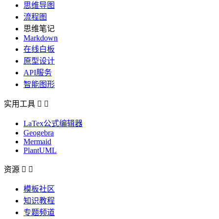
思维导图
流程图
思维笔记
Markdown
在线白板
原型设计
API服务
智能图形
实用工具


LaTex公式编辑器
Geogebra
Mermaid
PlantUML
资源


模板社区
知识教程
专题频道