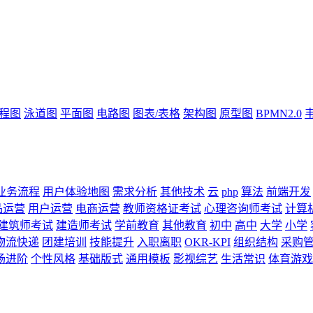
流程图
泳道图
平面图
电路图
图表/表格
架构图
原型图
BPMN2.0
业务流程
用户体验地图
需求分析
其他技术
云
php
算法
前端开发
品运营
用户运营
电商运营
教师资格证考试
心理咨询师考试
计算
建筑师考试
建造师考试
学前教育
其他教育
初中
高中
大学
小学
物流快递
团建培训
技能提升
入职离职
OKR-KPI
组织结构
采购
场进阶
个性风格
基础版式
通用模板
影视综艺
生活常识
体育游戏