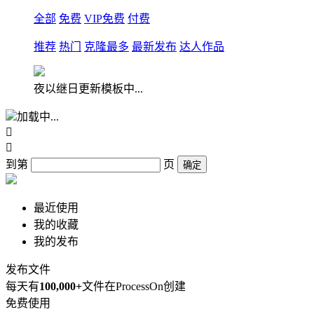
全部
免费
VIP免费
付费
推荐
热门
克隆最多
最新发布
达人作品
夜以继日更新模板中...
加载中...


到第
页
确定
最近使用
我的收藏
我的发布
发布文件
每天有
100,000+
文件在ProcessOn创建
免费使用