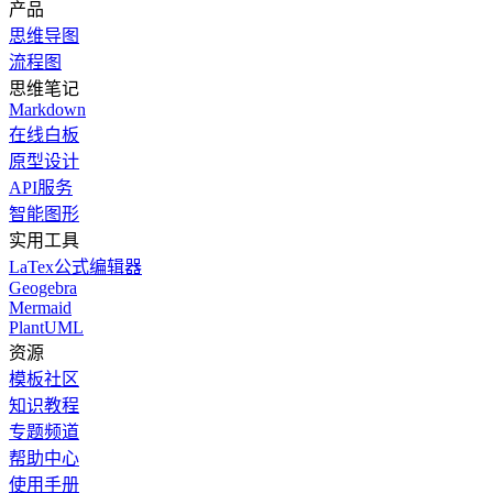
产品
思维导图
流程图
思维笔记
Markdown
在线白板
原型设计
API服务
智能图形
实用工具
LaTex公式编辑器
Geogebra
Mermaid
PlantUML
资源
模板社区
知识教程
专题频道
帮助中心
使用手册