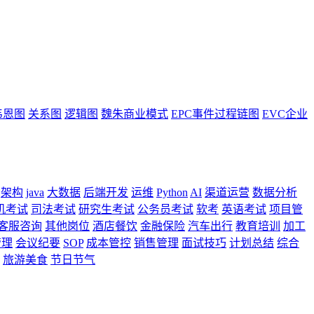
韦恩图
关系图
逻辑图
魏朱商业模式
EPC事件过程链图
EVC企业
架构
java
大数据
后端开发
运维
Python
AI
渠道运营
数据分析
机考试
司法考试
研究生考试
公务员考试
软考
英语考试
项目管
客服咨询
其他岗位
酒店餐饮
金融保险
汽车出行
教育培训
加工
管理
会议纪要
SOP
成本管控
销售管理
面试技巧
计划总结
综合
旅游美食
节日节气