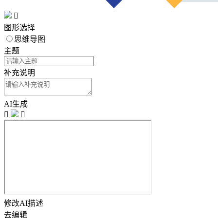

图形选择
思维导图
主题
补充说明
AI生成


修改AI描述
去编辑