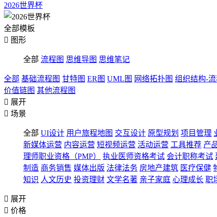
2026世界杯
全部模板

图形
全部
流程图
思维导图
思维笔记
全部
基础流程图
甘特图
ER图
UML图
网络拓扑图
组织结构-
价值链图
其他流程图

展开

场景
全部
UI设计
用户旅程地图
交互设计
原型规划
项目管理
新媒体运营
内容运营
短视频运营
活动运营
工具推荐
产
理师职业资格（PMP）
执业医师资格考试
会计职称考试
制造
商务销售
媒体出版
法律法务
房地产建筑
医疗保健
知识
人文历史
投资理财
文学名著
亲子家庭
心理成长
职

展开

价格