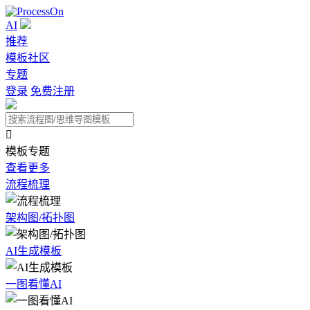
AI
推荐
模板社区
专题
登录
免费注册

模板专题
查看更多
流程梳理
架构图/拓扑图
AI生成模板
一图看懂AI