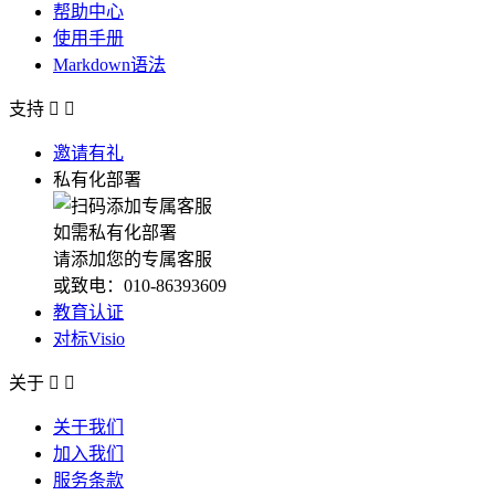
帮助中心
使用手册
Markdown语法
支持


邀请有礼
私有化部署
如需私有化部署
请添加您的专属客服
或致电：010-86393609
教育认证
对标Visio
关于


关于我们
加入我们
服务条款