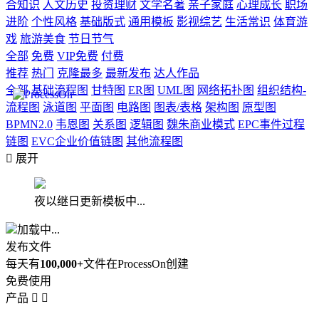
合知识
人文历史
投资理财
文学名著
亲子家庭
心理成长
职场
进阶
个性风格
基础版式
通用模板
影视综艺
生活常识
体育游
戏
旅游美食
节日节气
全部
免费
VIP免费
付费
推荐
热门
克隆最多
最新发布
达人作品
全部
基础流程图
甘特图
ER图
UML图
网络拓扑图
组织结构-
流程图
泳道图
平面图
电路图
图表/表格
架构图
原型图
BPMN2.0
韦恩图
关系图
逻辑图
魏朱商业模式
EPC事件过程
链图
EVC企业价值链图
其他流程图

展开
夜以继日更新模板中...
加载中...
发布文件
每天有
100,000+
文件在ProcessOn创建
免费使用
产品

