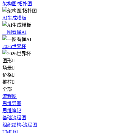
架构图/拓扑图
AI生成模板
一图看懂AI
2026世界杯
图形

场景

价格

推荐

全部
流程图
思维导图
思维笔记
基础流程图
组织结构-流程图
UML图