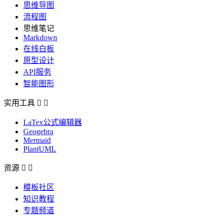
思维导图
流程图
思维笔记
Markdown
在线白板
原型设计
API服务
智能图形
实用工具


LaTex公式编辑器
Geogebra
Mermaid
PlantUML
资源


模板社区
知识教程
专题频道