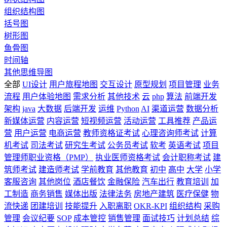
组织结构图
括号图
树形图
鱼骨图
时间轴
其他思维导图
全部
UI设计
用户旅程地图
交互设计
原型规划
项目管理
业务
流程
用户体验地图
需求分析
其他技术
云
php
算法
前端开发
架构
java
大数据
后端开发
运维
Python
AI
渠道运营
数据分析
新媒体运营
内容运营
短视频运营
活动运营
工具推荐
产品运
营
用户运营
电商运营
教师资格证考试
心理咨询师考试
计算
机考试
司法考试
研究生考试
公务员考试
软考
英语考试
项目
管理师职业资格（PMP）
执业医师资格考试
会计职称考试
建
筑师考试
建造师考试
学前教育
其他教育
初中
高中
大学
小学
客服咨询
其他岗位
酒店餐饮
金融保险
汽车出行
教育培训
加
工制造
商务销售
媒体出版
法律法务
房地产建筑
医疗保健
物
流快递
团建培训
技能提升
入职离职
OKR-KPI
组织结构
采购
管理
会议纪要
SOP
成本管控
销售管理
面试技巧
计划总结
综