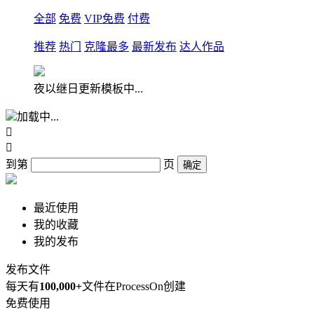
全部
免费
VIP免费
付费
推荐
热门
克隆最多
最新发布
达人作品
夜以继日更新模板中...
加载中...


到第
页
确定
最近使用
我的收藏
我的发布
发布文件
每天有
100,000+
文件在ProcessOn创建
免费使用