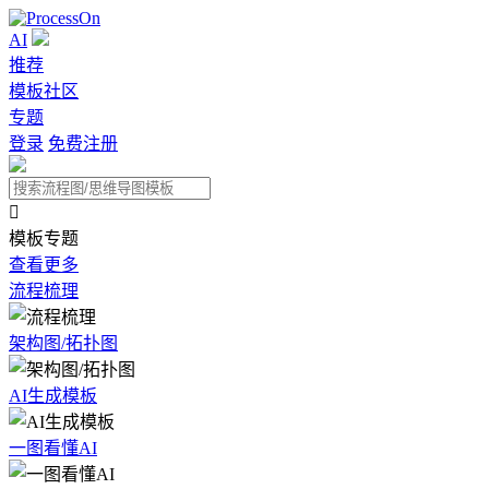
AI
推荐
模板社区
专题
登录
免费注册

模板专题
查看更多
流程梳理
架构图/拓扑图
AI生成模板
一图看懂AI