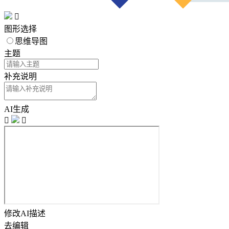

图形选择
思维导图
主题
补充说明
AI生成


修改AI描述
去编辑