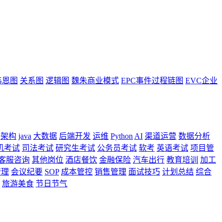
韦恩图
关系图
逻辑图
魏朱商业模式
EPC事件过程链图
EVC企业
架构
java
大数据
后端开发
运维
Python
AI
渠道运营
数据分析
机考试
司法考试
研究生考试
公务员考试
软考
英语考试
项目管
客服咨询
其他岗位
酒店餐饮
金融保险
汽车出行
教育培训
加工
管理
会议纪要
SOP
成本管控
销售管理
面试技巧
计划总结
综合
旅游美食
节日节气