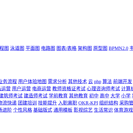
流程图
泳道图
平面图
电路图
图表/表格
架构图
原型图
BPMN2.0
业务流程
用户体验地图
需求分析
其他技术
云
php
算法
前端开发
品运营
用户运营
电商运营
教师资格证考试
心理咨询师考试
计算
建筑师考试
建造师考试
学前教育
其他教育
初中
高中
大学
小学
物流快递
团建培训
技能提升
入职离职
OKR-KPI
组织结构
采购
场进阶
个性风格
基础版式
通用模板
影视综艺
生活常识
体育游戏