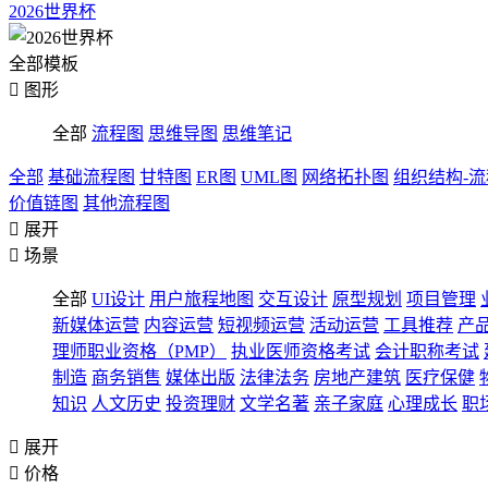
2026世界杯
全部模板

图形
全部
流程图
思维导图
思维笔记
全部
基础流程图
甘特图
ER图
UML图
网络拓扑图
组织结构-
价值链图
其他流程图

展开

场景
全部
UI设计
用户旅程地图
交互设计
原型规划
项目管理
新媒体运营
内容运营
短视频运营
活动运营
工具推荐
产
理师职业资格（PMP）
执业医师资格考试
会计职称考试
制造
商务销售
媒体出版
法律法务
房地产建筑
医疗保健
知识
人文历史
投资理财
文学名著
亲子家庭
心理成长
职

展开

价格