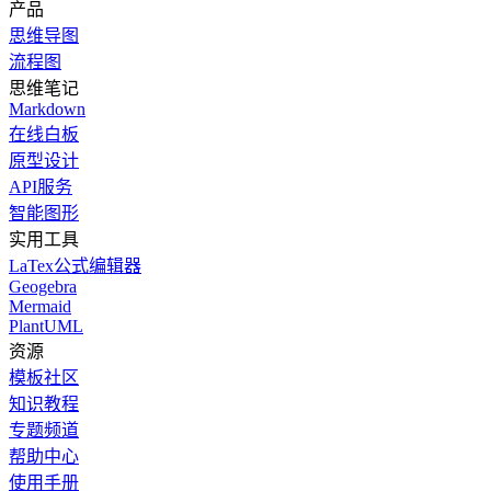
产品
思维导图
流程图
思维笔记
Markdown
在线白板
原型设计
API服务
智能图形
实用工具
LaTex公式编辑器
Geogebra
Mermaid
PlantUML
资源
模板社区
知识教程
专题频道
帮助中心
使用手册