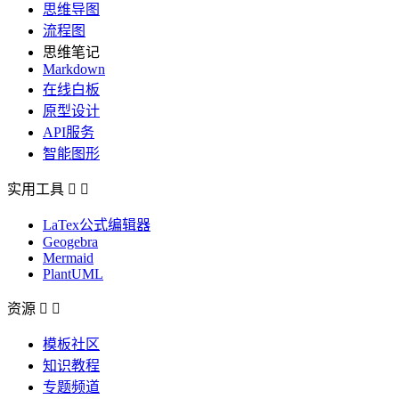
思维导图
流程图
思维笔记
Markdown
在线白板
原型设计
API服务
智能图形
实用工具


LaTex公式编辑器
Geogebra
Mermaid
PlantUML
资源


模板社区
知识教程
专题频道