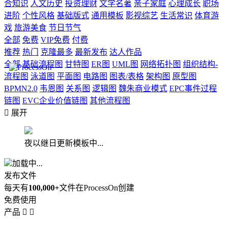
合知识
人文历史
投资理财
文学名著
亲子家庭
心理成长
职场
进阶
个性风格
基础版式
通用模板
影视综艺
生活常识
体育游
戏
旅游美食
节日节气
全部
免费
VIP免费
付费
推荐
热门
克隆最多
最新发布
达人作品
全部
基础流程图
甘特图
ER图
UML图
网络拓扑图
组织结构-
流程图
泳道图
平面图
电路图
图表/表格
架构图
原型图
BPMN2.0
韦恩图
关系图
逻辑图
魏朱商业模式
EPC事件过程
链图
EVC企业价值链图
其他流程图

展开
夜以继日更新模板中...
加载中...
发布文件
每天有
100,000+
文件在ProcessOn创建
免费使用
产品

