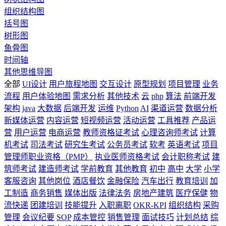
组织结构图
括号图
树形图
鱼骨图
时间轴
其他思维导图
全部
UI设计
用户旅程地图
交互设计
原型规划
项目管理
业务
流程
用户体验地图
需求分析
其他技术
云
php
算法
前端开发
架构
java
大数据
后端开发
运维
Python
AI
渠道运营
数据分析
新媒体运营
内容运营
短视频运营
活动运营
工具推荐
产品运
营
用户运营
电商运营
教师资格证考试
心理咨询师考试
计算
机考试
司法考试
研究生考试
公务员考试
软考
英语考试
项目
管理师职业资格（PMP）
执业医师资格考试
会计职称考试
建
筑师考试
建造师考试
学前教育
其他教育
初中
高中
大学
小学
客服咨询
其他岗位
酒店餐饮
金融保险
汽车出行
教育培训
加
工制造
商务销售
媒体出版
法律法务
房地产建筑
医疗保健
物
流快递
团建培训
技能提升
入职离职
OKR-KPI
组织结构
采购
管理
会议纪要
SOP
成本管控
销售管理
面试技巧
计划总结
综