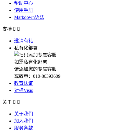
帮助中心
使用手册
Markdown语法
支持


邀请有礼
私有化部署
如需私有化部署
请添加您的专属客服
或致电：010-86393609
教育认证
对标Visio
关于


关于我们
加入我们
服务条款