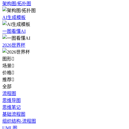
架构图/拓扑图
AI生成模板
一图看懂AI
2026世界杯
图形

场景

价格

推荐

全部
流程图
思维导图
思维笔记
基础流程图
组织结构-流程图
UML图