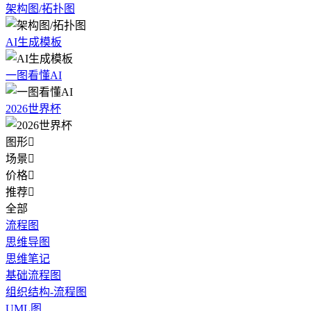
架构图/拓扑图
AI生成模板
一图看懂AI
2026世界杯
图形

场景

价格

推荐

全部
流程图
思维导图
思维笔记
基础流程图
组织结构-流程图
UML图