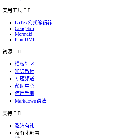
实用工具


LaTex公式编辑器
Geogebra
Mermaid
PlantUML
资源


模板社区
知识教程
专题频道
帮助中心
使用手册
Markdown语法
支持


邀请有礼
私有化部署