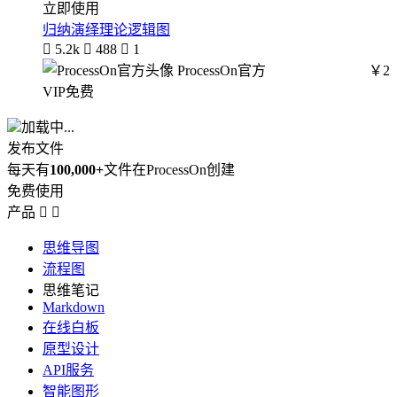
立即使用
归纳演绎理论逻辑图

5.2k

488

1
ProcessOn官方
￥2
VIP免费
加载中...
发布文件
每天有
100,000+
文件在ProcessOn创建
免费使用
产品


思维导图
流程图
思维笔记
Markdown
在线白板
原型设计
API服务
智能图形