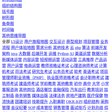
组织结构图
括号图
树形图
鱼骨图
时间轴
其他思维导图
全部
UI设计
用户旅程地图
交互设计
原型规划
项目管理
业务
流程
用户体验地图
需求分析
其他技术
云
php
算法
前端开发
架构
java
大数据
后端开发
运维
Python
AI
渠道运营
数据分析
新媒体运营
内容运营
短视频运营
活动运营
工具推荐
产品运
营
用户运营
电商运营
教师资格证考试
心理咨询师考试
计算
机考试
司法考试
研究生考试
公务员考试
软考
英语考试
项目
管理师职业资格（PMP）
执业医师资格考试
会计职称考试
建
筑师考试
建造师考试
学前教育
其他教育
初中
高中
大学
小学
客服咨询
其他岗位
酒店餐饮
金融保险
汽车出行
教育培训
加
工制造
商务销售
媒体出版
法律法务
房地产建筑
医疗保健
物
流快递
团建培训
技能提升
入职离职
OKR-KPI
组织结构
采购
管理
会议纪要
SOP
成本管控
销售管理
面试技巧
计划总结
综