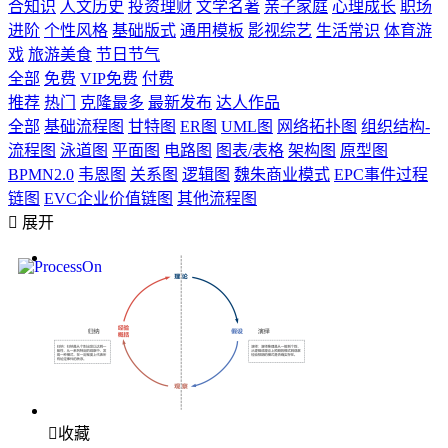
合知识
人文历史
投资理财
文学名著
亲子家庭
心理成长
职场
进阶
个性风格
基础版式
通用模板
影视综艺
生活常识
体育游
戏
旅游美食
节日节气
全部
免费
VIP免费
付费
推荐
热门
克隆最多
最新发布
达人作品
全部
基础流程图
甘特图
ER图
UML图
网络拓扑图
组织结构-
流程图
泳道图
平面图
电路图
图表/表格
架构图
原型图
BPMN2.0
韦恩图
关系图
逻辑图
魏朱商业模式
EPC事件过程
链图
EVC企业价值链图
其他流程图

展开

收藏