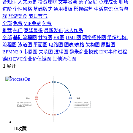
合知识
人文历史
投资理财
文学名著
亲子家庭
心理成长
职场
进阶
个性风格
基础版式
通用模板
影视综艺
生活常识
体育游
戏
旅游美食
节日节气
全部
免费
VIP免费
付费
推荐
热门
克隆最多
最新发布
达人作品
全部
基础流程图
甘特图
ER图
UML图
网络拓扑图
组织结构-
流程图
泳道图
平面图
电路图
图表/表格
架构图
原型图
BPMN2.0
韦恩图
关系图
逻辑图
魏朱商业模式
EPC事件过程
链图
EVC企业价值链图
其他流程图

展开

收藏