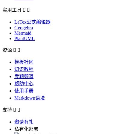
实用工具


LaTex公式编辑器
Geogebra
Mermaid
PlantUML
资源


模板社区
知识教程
专题频道
帮助中心
使用手册
Markdown语法
支持


邀请有礼
私有化部署