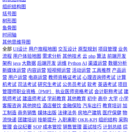
组织结构图
括号图
树形图
鱼骨图
时间轴
其他思维导图
全部
UI设计
用户旅程地图
交互设计
原型规划
项目管理
业务
流程
用户体验地图
需求分析
其他技术
云
php
算法
前端开发
架构
java
大数据
后端开发
运维
Python
AI
渠道运营
数据分析
新媒体运营
内容运营
短视频运营
活动运营
工具推荐
产品运
营
用户运营
电商运营
教师资格证考试
心理咨询师考试
计算
机考试
司法考试
研究生考试
公务员考试
软考
英语考试
项目
管理师职业资格（PMP）
执业医师资格考试
会计职称考试
建
筑师考试
建造师考试
学前教育
其他教育
初中
高中
大学
小学
客服咨询
其他岗位
酒店餐饮
金融保险
汽车出行
教育培训
加
工制造
商务销售
媒体出版
法律法务
房地产建筑
医疗保健
物
流快递
团建培训
技能提升
入职离职
OKR-KPI
组织结构
采购
管理
会议纪要
SOP
成本管控
销售管理
面试技巧
计划总结
综