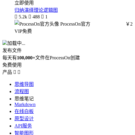
立即使用
归纳演绎理论逻辑图

5.2k

488

1
ProcessOn官方
￥2
VIP免费
加载中...
发布文件
每天有
100,000+
文件在ProcessOn创建
免费使用
产品


思维导图
流程图
思维笔记
Markdown
在线白板
原型设计
API服务
智能图形