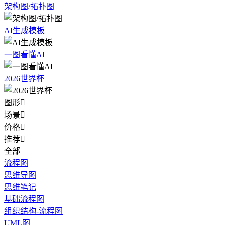
架构图/拓扑图
AI生成模板
一图看懂AI
2026世界杯
图形

场景

价格

推荐

全部
流程图
思维导图
思维笔记
基础流程图
组织结构-流程图
UML图