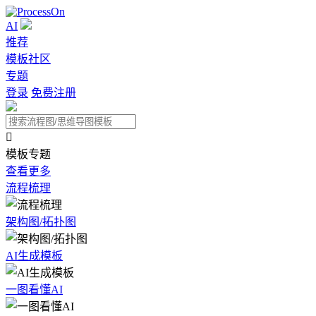
AI
推荐
模板社区
专题
登录
免费注册

模板专题
查看更多
流程梳理
架构图/拓扑图
AI生成模板
一图看懂AI