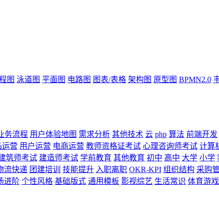
流程图
泳道图
平面图
电路图
图表/表格
架构图
原型图
BPMN2.0
业务流程
用户体验地图
需求分析
其他技术
云
php
算法
前端开发
品运营
用户运营
电商运营
教师资格证考试
心理咨询师考试
计算
建筑师考试
建造师考试
学前教育
其他教育
初中
高中
大学
小学
物流快递
团建培训
技能提升
入职离职
OKR-KPI
组织结构
采购
场进阶
个性风格
基础版式
通用模板
影视综艺
生活常识
体育游戏