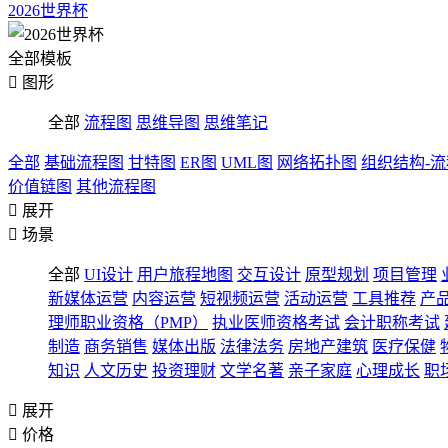
2026世界杯
全部模板

图形
全部
流程图
思维导图
思维笔记
全部
基础流程图
甘特图
ER图
UML图
网络拓扑图
组织结构-
价值链图
其他流程图

展开

场景
全部
UI设计
用户旅程地图
交互设计
原型规划
项目管理
新媒体运营
内容运营
短视频运营
活动运营
工具推荐
产
理师职业资格（PMP）
执业医师资格考试
会计职称考试
制造
商务销售
媒体出版
法律法务
房地产建筑
医疗保健
知识
人文历史
投资理财
文学名著
亲子家庭
心理成长
职

展开

价格