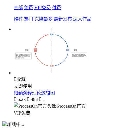
全部
免费
VIP免费
付费
推荐
热门
克隆最多
最新发布
达人作品

收藏
立即使用
归纳演绎理论逻辑图

5.2k

488

1
ProcessOn官方
VIP免费
加载中...