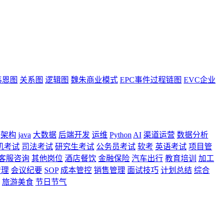
韦恩图
关系图
逻辑图
魏朱商业模式
EPC事件过程链图
EVC企业
架构
java
大数据
后端开发
运维
Python
AI
渠道运营
数据分析
机考试
司法考试
研究生考试
公务员考试
软考
英语考试
项目管
客服咨询
其他岗位
酒店餐饮
金融保险
汽车出行
教育培训
加工
管理
会议纪要
SOP
成本管控
销售管理
面试技巧
计划总结
综合
旅游美食
节日节气