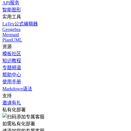
API服务
智能图形
实用工具
LaTex公式编辑器
Geogebra
Mermaid
PlantUML
资源
模板社区
知识教程
专题频道
帮助中心
使用手册
Markdown语法
支持
邀请有礼
私有化部署
如需私有化部署
请添加您的专属客服