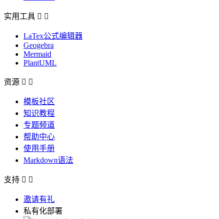
实用工具


LaTex公式编辑器
Geogebra
Mermaid
PlantUML
资源


模板社区
知识教程
专题频道
帮助中心
使用手册
Markdown语法
支持


邀请有礼
私有化部署