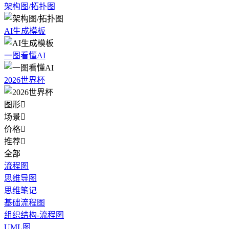
架构图/拓扑图
AI生成模板
一图看懂AI
2026世界杯
图形

场景

价格

推荐

全部
流程图
思维导图
思维笔记
基础流程图
组织结构-流程图
UML图