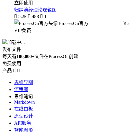
立即使用
归纳演绎理论逻辑图

5.2k

488

1
ProcessOn官方
￥2
VIP免费
加载中...
发布文件
每天有
100,000+
文件在ProcessOn创建
免费使用
产品


思维导图
流程图
思维笔记
Markdown
在线白板
原型设计
API服务
智能图形