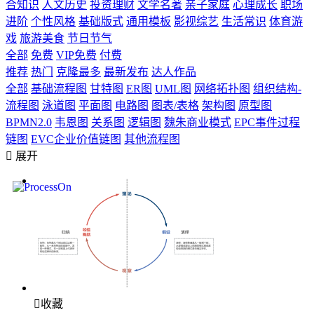
合知识
人文历史
投资理财
文学名著
亲子家庭
心理成长
职场
进阶
个性风格
基础版式
通用模板
影视综艺
生活常识
体育游
戏
旅游美食
节日节气
全部
免费
VIP免费
付费
推荐
热门
克隆最多
最新发布
达人作品
全部
基础流程图
甘特图
ER图
UML图
网络拓扑图
组织结构-
流程图
泳道图
平面图
电路图
图表/表格
架构图
原型图
BPMN2.0
韦恩图
关系图
逻辑图
魏朱商业模式
EPC事件过程
链图
EVC企业价值链图
其他流程图

展开

收藏