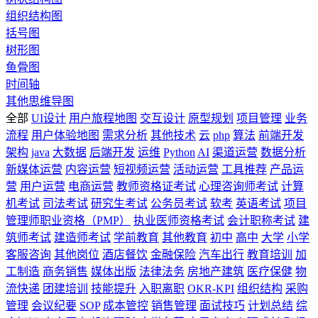
组织结构图
括号图
树形图
鱼骨图
时间轴
其他思维导图
全部
UI设计
用户旅程地图
交互设计
原型规划
项目管理
业务
流程
用户体验地图
需求分析
其他技术
云
php
算法
前端开发
架构
java
大数据
后端开发
运维
Python
AI
渠道运营
数据分析
新媒体运营
内容运营
短视频运营
活动运营
工具推荐
产品运
营
用户运营
电商运营
教师资格证考试
心理咨询师考试
计算
机考试
司法考试
研究生考试
公务员考试
软考
英语考试
项目
管理师职业资格（PMP）
执业医师资格考试
会计职称考试
建
筑师考试
建造师考试
学前教育
其他教育
初中
高中
大学
小学
客服咨询
其他岗位
酒店餐饮
金融保险
汽车出行
教育培训
加
工制造
商务销售
媒体出版
法律法务
房地产建筑
医疗保健
物
流快递
团建培训
技能提升
入职离职
OKR-KPI
组织结构
采购
管理
会议纪要
SOP
成本管控
销售管理
面试技巧
计划总结
综