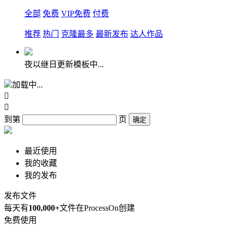
全部
免费
VIP免费
付费
推荐
热门
克隆最多
最新发布
达人作品
夜以继日更新模板中...
加载中...


到第
页
确定
最近使用
我的收藏
我的发布
发布文件
每天有
100,000+
文件在ProcessOn创建
免费使用