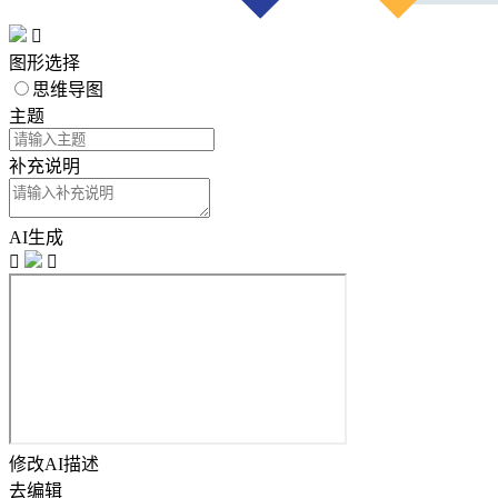

图形选择
思维导图
主题
补充说明
AI生成


修改AI描述
去编辑