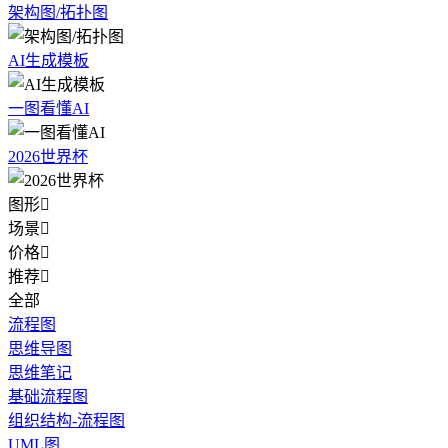
架构图/拓扑图
AI生成模板
一图看懂AI
2026世界杯
图形

场景

价格

推荐

全部
流程图
思维导图
思维笔记
基础流程图
组织结构-流程图
UML图