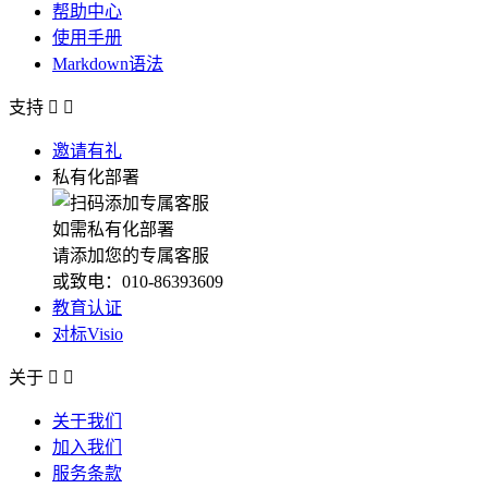
帮助中心
使用手册
Markdown语法
支持


邀请有礼
私有化部署
如需私有化部署
请添加您的专属客服
或致电：010-86393609
教育认证
对标Visio
关于


关于我们
加入我们
服务条款