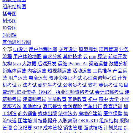
组织结构图
括号图
树形图
鱼骨图
时间轴
其他思维导图
全部
UI设计
用户旅程地图
交互设计
原型规划
项目管理
业务
流程
用户体验地图
需求分析
其他技术
云
php
算法
前端开发
架构
java
大数据
后端开发
运维
Python
AI
渠道运营
数据分析
新媒体运营
内容运营
短视频运营
活动运营
工具推荐
产品运
营
用户运营
电商运营
教师资格证考试
心理咨询师考试
计算
机考试
司法考试
研究生考试
公务员考试
软考
英语考试
项目
管理师职业资格（PMP）
执业医师资格考试
会计职称考试
建
筑师考试
建造师考试
学前教育
其他教育
初中
高中
大学
小学
客服咨询
其他岗位
酒店餐饮
金融保险
汽车出行
教育培训
加
工制造
商务销售
媒体出版
法律法务
房地产建筑
医疗保健
物
流快递
团建培训
技能提升
入职离职
OKR-KPI
组织结构
采购
管理
会议纪要
SOP
成本管控
销售管理
面试技巧
计划总结
综