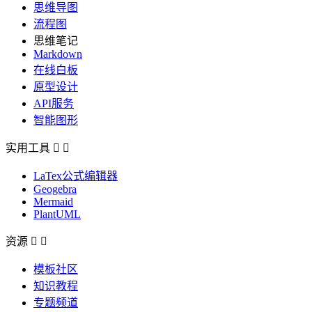
思维导图
流程图
思维笔记
Markdown
在线白板
原型设计
API服务
智能图形
实用工具


LaTex公式编辑器
Geogebra
Mermaid
PlantUML
资源


模板社区
知识教程
专题频道