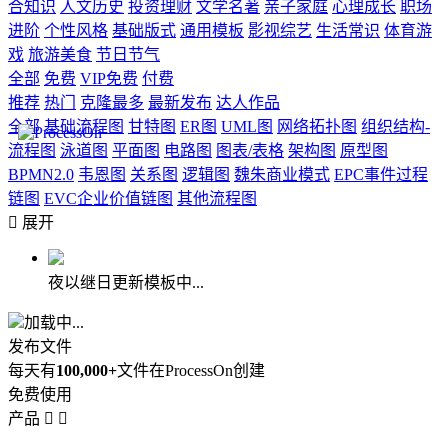
合知识
人文历史
投资理财
文学名著
亲子家庭
心理成长
职场
进阶
个性风格
基础版式
通用模板
影视综艺
生活常识
体育游
戏
旅游美食
节日节气
全部
免费
VIP免费
付费
推荐
热门
克隆最多
最新发布
达人作品
全部
基础流程图
甘特图
ER图
UML图
网络拓扑图
组织结构-
流程图
泳道图
平面图
电路图
图表/表格
架构图
原型图
BPMN2.0
韦恩图
关系图
逻辑图
魏朱商业模式
EPC事件过程
链图
EVC企业价值链图
其他流程图

展开
夜以继日更新模板中...
加载中...
发布文件
每天有
100,000+
文件在ProcessOn创建
免费使用
产品

