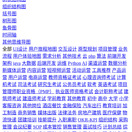
组织结构图
括号图
树形图
鱼骨图
时间轴
其他思维导图
全部
UI设计
用户旅程地图
交互设计
原型规划
项目管理
业务
流程
用户体验地图
需求分析
其他技术
云
php
算法
前端开发
架构
java
大数据
后端开发
运维
Python
AI
渠道运营
数据分析
新媒体运营
内容运营
短视频运营
活动运营
工具推荐
产品运
营
用户运营
电商运营
教师资格证考试
心理咨询师考试
计算
机考试
司法考试
研究生考试
公务员考试
软考
英语考试
项目
管理师职业资格（PMP）
执业医师资格考试
会计职称考试
建
筑师考试
建造师考试
学前教育
其他教育
初中
高中
大学
小学
客服咨询
其他岗位
酒店餐饮
金融保险
汽车出行
教育培训
加
工制造
商务销售
媒体出版
法律法务
房地产建筑
医疗保健
物
流快递
团建培训
技能提升
入职离职
OKR-KPI
组织结构
采购
管理
会议纪要
SOP
成本管控
销售管理
面试技巧
计划总结
综