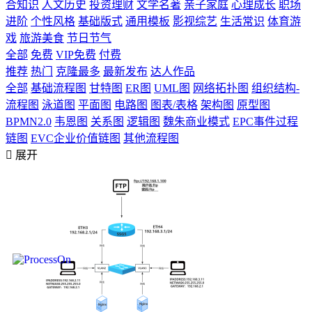
合知识
人文历史
投资理财
文学名著
亲子家庭
心理成长
职场
进阶
个性风格
基础版式
通用模板
影视综艺
生活常识
体育游
戏
旅游美食
节日节气
全部
免费
VIP免费
付费
推荐
热门
克隆最多
最新发布
达人作品
全部
基础流程图
甘特图
ER图
UML图
网络拓扑图
组织结构-
流程图
泳道图
平面图
电路图
图表/表格
架构图
原型图
BPMN2.0
韦恩图
关系图
逻辑图
魏朱商业模式
EPC事件过程
链图
EVC企业价值链图
其他流程图

展开