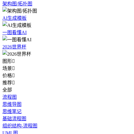
架构图/拓扑图
AI生成模板
一图看懂AI
2026世界杯
图形

场景

价格

推荐

全部
流程图
思维导图
思维笔记
基础流程图
组织结构-流程图
UML图