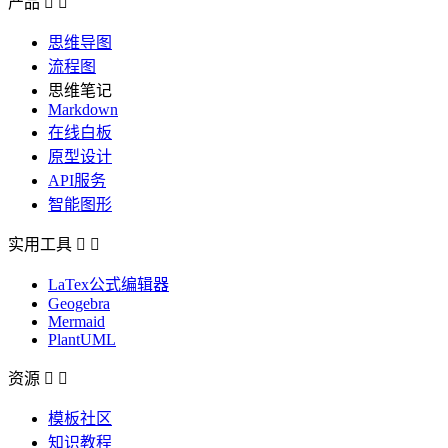
产品


思维导图
流程图
思维笔记
Markdown
在线白板
原型设计
API服务
智能图形
实用工具


LaTex公式编辑器
Geogebra
Mermaid
PlantUML
资源


模板社区
知识教程