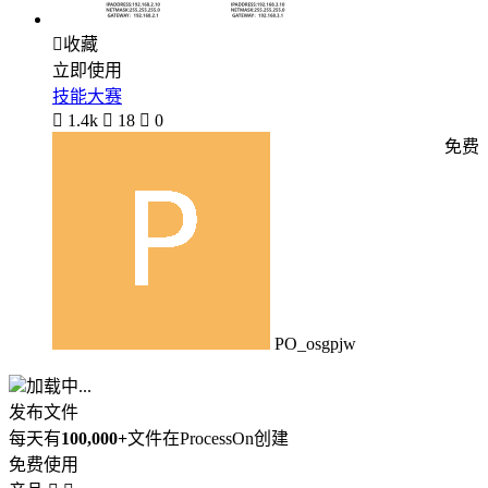

收藏
立即使用
技能大赛

1.4k

18

0
免费
PO_osgpjw
加载中...
发布文件
每天有
100,000+
文件在ProcessOn创建
免费使用