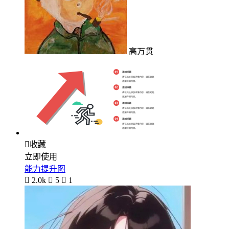
高万贯

收藏
立即使用
能力提升图

2.0k

5

1