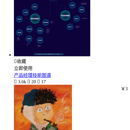

收藏
立即使用
产品经理技能图谱

3.6k

20

17
￥3