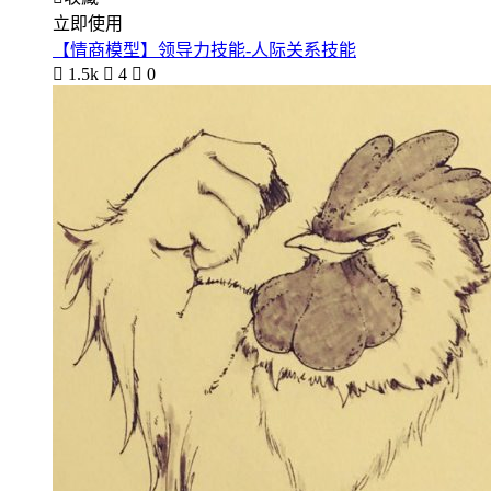
立即使用
【情商模型】领导力技能-人际关系技能

1.5k

4

0