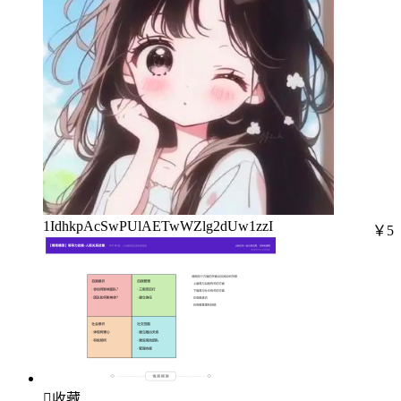
1IdhkpAcSwPUlAETwWZlg2dUw1zzI
￥5

收藏