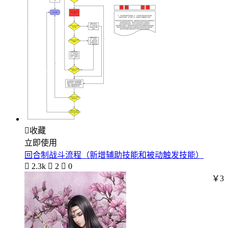

收藏
立即使用
回合制战斗流程（新增辅助技能和被动触发技能）

2.3k

2

0
￥3