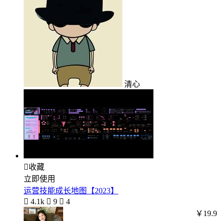
清心

收藏
立即使用
运营技能成长地图【2023】

4.1k

9

4
￥19.9