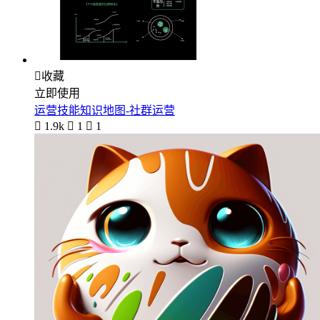

收藏
立即使用
运营技能知识地图-社群运营

1.9k

1

1