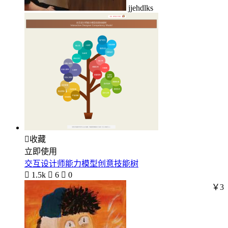
jjehdlks

收藏
立即使用
交互设计师能力模型创意技能树

1.5k

6

0
￥3