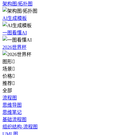
架构图/拓扑图
AI生成模板
一图看懂AI
2026世界杯
图形

场景

价格

推荐

全部
流程图
思维导图
思维笔记
基础流程图
组织结构-流程图
UML图