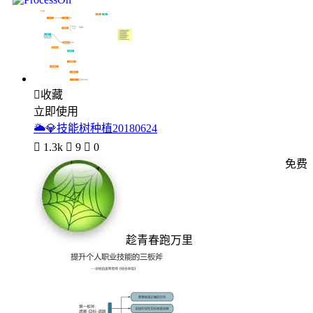

收藏
立即使用
🌥💎技能树种植20180624

1.3k

9

0
免费
趁青春跑万里