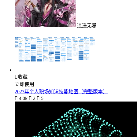
逍遥无忌

收藏
立即使用
2023年个人职场知识技能地图（完整版本）

4.0k

2

5