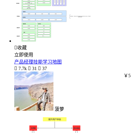

收藏
立即使用
产品经理技能学习地图

7.7k

31

37
￥5
菠萝