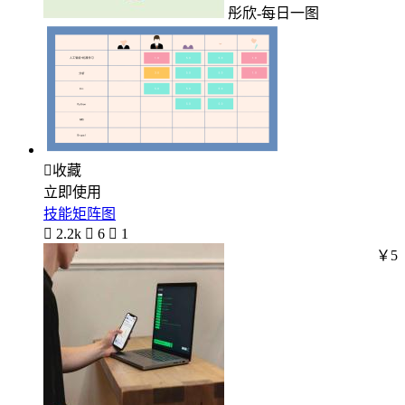
彤欣-每日一图

收藏
立即使用
技能矩阵图

2.2k

6

1
￥5