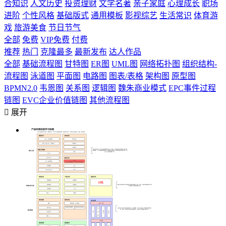
合知识
人文历史
投资理财
文学名著
亲子家庭
心理成长
职场
进阶
个性风格
基础版式
通用模板
影视综艺
生活常识
体育游
戏
旅游美食
节日节气
全部
免费
VIP免费
付费
推荐
热门
克隆最多
最新发布
达人作品
全部
基础流程图
甘特图
ER图
UML图
网络拓扑图
组织结构-
流程图
泳道图
平面图
电路图
图表/表格
架构图
原型图
BPMN2.0
韦恩图
关系图
逻辑图
魏朱商业模式
EPC事件过程
链图
EVC企业价值链图
其他流程图

展开