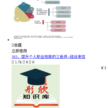

收藏
立即使用
303，提升个人职业技能的三板斧--硅谷来信

1.7k

8

0
￥3