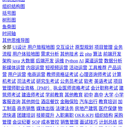
组织结构图
括号图
树形图
鱼骨图
时间轴
其他思维导图
全部
UI设计
用户旅程地图
交互设计
原型规划
项目管理
业务
流程
用户体验地图
需求分析
其他技术
云
php
算法
前端开发
架构
java
大数据
后端开发
运维
Python
AI
渠道运营
数据分析
新媒体运营
内容运营
短视频运营
活动运营
工具推荐
产品运
营
用户运营
电商运营
教师资格证考试
心理咨询师考试
计算
机考试
司法考试
研究生考试
公务员考试
软考
英语考试
项目
管理师职业资格（PMP）
执业医师资格考试
会计职称考试
建
筑师考试
建造师考试
学前教育
其他教育
初中
高中
大学
小学
客服咨询
其他岗位
酒店餐饮
金融保险
汽车出行
教育培训
加
工制造
商务销售
媒体出版
法律法务
房地产建筑
医疗保健
物
流快递
团建培训
技能提升
入职离职
OKR-KPI
组织结构
采购
管理
会议纪要
SOP
成本管控
销售管理
面试技巧
计划总结
综