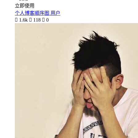
立即使用
个人博客顺序图 用户

1.6k

118

0