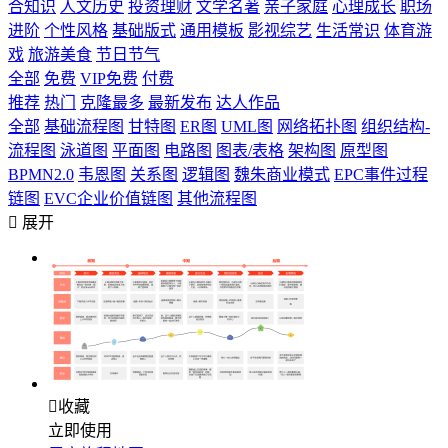
合知识
人文历史
投资理财
文学名著
亲子家庭
心理成长
职场
进阶
个性风格
基础版式
通用模板
影视综艺
生活常识
体育游
戏
旅游美食
节日节气
全部
免费
VIP免费
付费
推荐
热门
克隆最多
最新发布
达人作品
全部
基础流程图
甘特图
ER图
UML图
网络拓扑图
组织结构-
流程图
泳道图
平面图
电路图
图表/表格
架构图
原型图
BPMN2.0
韦恩图
关系图
逻辑图
魏朱商业模式
EPC事件过程
链图
EVC企业价值链图
其他流程图

展开

收藏
立即使用