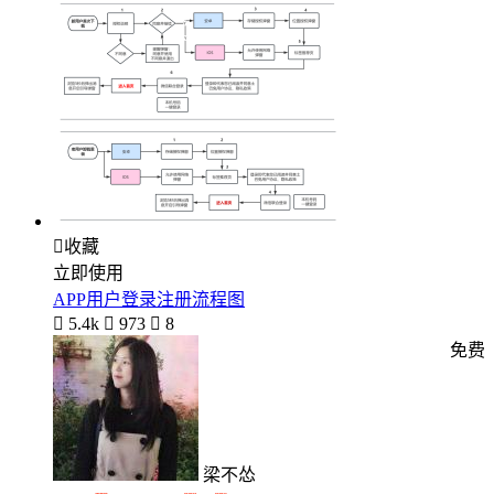

收藏
立即使用
APP用户登录注册流程图

5.4k

973

8
免费
梁不怂