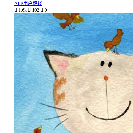
APP用户路径

1.6k

102

0