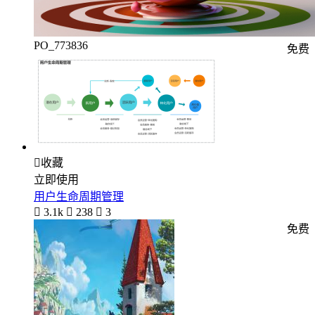
PO_773836
免费

收藏
立即使用
用户生命周期管理

3.1k

238

3
免费