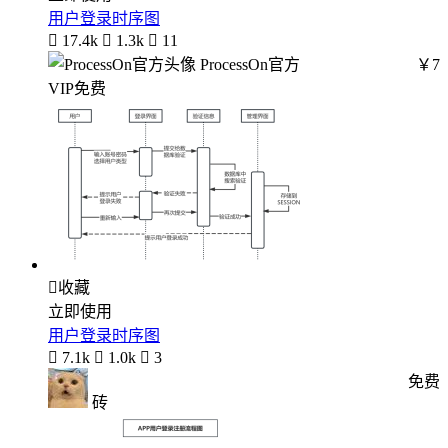
用户登录时序图

17.4k

1.3k

11
ProcessOn官方
￥7
VIP免费

收藏
立即使用
用户登录时序图

7.1k

1.0k

3
免费
砖