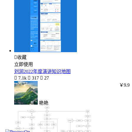

收藏
立即使用
刘润2022年度演讲知识地图

7.1k

317

27
￥9.9
艳艳