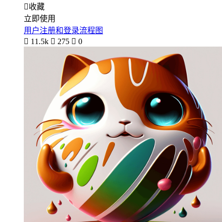

收藏
立即使用
用户注册和登录流程图

11.5k

275

0