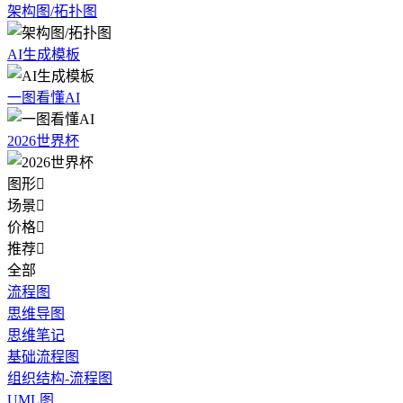
架构图/拓扑图
AI生成模板
一图看懂AI
2026世界杯
图形

场景

价格

推荐

全部
流程图
思维导图
思维笔记
基础流程图
组织结构-流程图
UML图