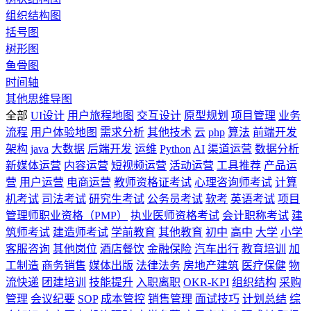
组织结构图
括号图
树形图
鱼骨图
时间轴
其他思维导图
全部
UI设计
用户旅程地图
交互设计
原型规划
项目管理
业务
流程
用户体验地图
需求分析
其他技术
云
php
算法
前端开发
架构
java
大数据
后端开发
运维
Python
AI
渠道运营
数据分析
新媒体运营
内容运营
短视频运营
活动运营
工具推荐
产品运
营
用户运营
电商运营
教师资格证考试
心理咨询师考试
计算
机考试
司法考试
研究生考试
公务员考试
软考
英语考试
项目
管理师职业资格（PMP）
执业医师资格考试
会计职称考试
建
筑师考试
建造师考试
学前教育
其他教育
初中
高中
大学
小学
客服咨询
其他岗位
酒店餐饮
金融保险
汽车出行
教育培训
加
工制造
商务销售
媒体出版
法律法务
房地产建筑
医疗保健
物
流快递
团建培训
技能提升
入职离职
OKR-KPI
组织结构
采购
管理
会议纪要
SOP
成本管控
销售管理
面试技巧
计划总结
综