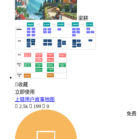
梁耕

收藏
立即使用
上链用户故事地图

2.5k

199

0
免费