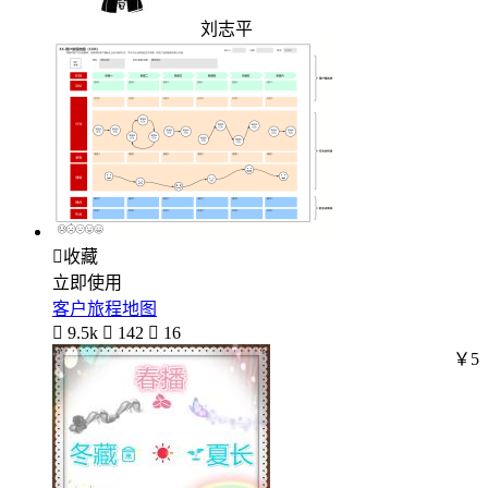
刘志平

收藏
立即使用
客户旅程地图

9.5k

142

16
￥5