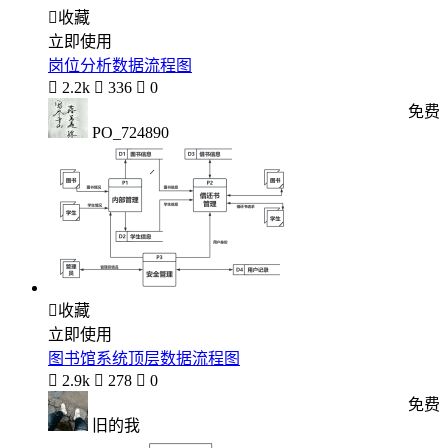

收藏
立即使用
岗位分析数据流程图

2.2k

336

0
免费
PO_724890

收藏
立即使用
图书馆系统顶层数据流程图

2.9k

278

0
免费
旧的我