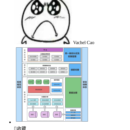
Vachel Cao

收藏