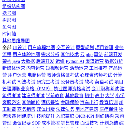
组织结构图
括号图
树形图
鱼骨图
时间轴
其他思维导图
全部
UI设计
用户旅程地图
交互设计
原型规划
项目管理
业务
流程
用户体验地图
需求分析
其他技术
云
php
算法
前端开发
架构
java
大数据
后端开发
运维
Python
AI
渠道运营
数据分析
新媒体运营
内容运营
短视频运营
活动运营
工具推荐
产品运
营
用户运营
电商运营
教师资格证考试
心理咨询师考试
计算
机考试
司法考试
研究生考试
公务员考试
软考
英语考试
项目
管理师职业资格（PMP）
执业医师资格考试
会计职称考试
建
筑师考试
建造师考试
学前教育
其他教育
初中
高中
大学
小学
客服咨询
其他岗位
酒店餐饮
金融保险
汽车出行
教育培训
加
工制造
商务销售
媒体出版
法律法务
房地产建筑
医疗保健
物
流快递
团建培训
技能提升
入职离职
OKR-KPI
组织结构
采购
管理
会议纪要
SOP
成本管控
销售管理
面试技巧
计划总结
综