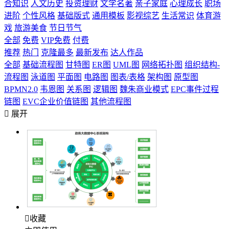
合知识
人文历史
投资理财
文学名著
亲子家庭
心理成长
职场
进阶
个性风格
基础版式
通用模板
影视综艺
生活常识
体育游
戏
旅游美食
节日节气
全部
免费
VIP免费
付费
推荐
热门
克隆最多
最新发布
达人作品
全部
基础流程图
甘特图
ER图
UML图
网络拓扑图
组织结构-
流程图
泳道图
平面图
电路图
图表/表格
架构图
原型图
BPMN2.0
韦恩图
关系图
逻辑图
魏朱商业模式
EPC事件过程
链图
EVC企业价值链图
其他流程图

展开

收藏