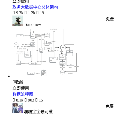
立即使用
政务大数据中心总体架构

9.3k

1.2k

19
免费
Tomorrow

收藏
立即使用
数据流程图

8.1k

903

15
免费
喵喵宝宝最可爱