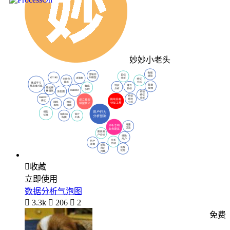
妙妙小老头

收藏
立即使用
数据分析气泡图

3.3k

206

2
免费