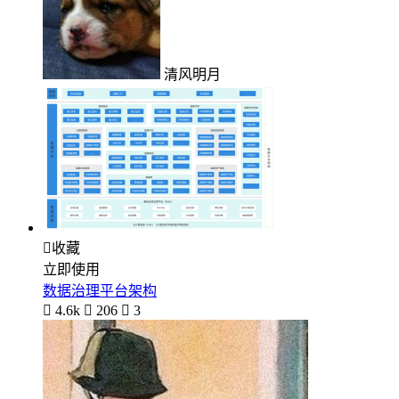
清风明月

收藏
立即使用
数据治理平台架构

4.6k

206

3