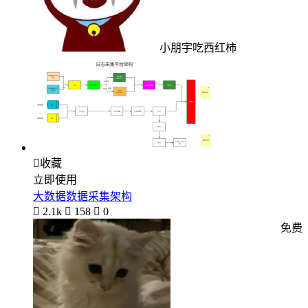
小朋宇吃西红柿

收藏
立即使用
大数据数据采集架构

2.1k

158

0
免费