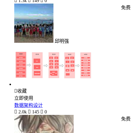

1.3k

149

0
免费
邱明强

收藏
立即使用
数据架构设计

2.0k

145

0
免费