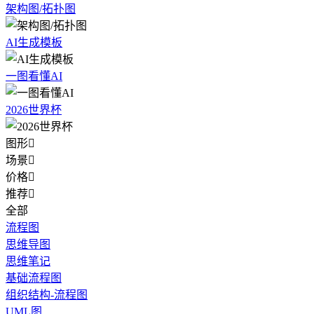
架构图/拓扑图
AI生成模板
一图看懂AI
2026世界杯
图形

场景

价格

推荐

全部
流程图
思维导图
思维笔记
基础流程图
组织结构-流程图
UML图