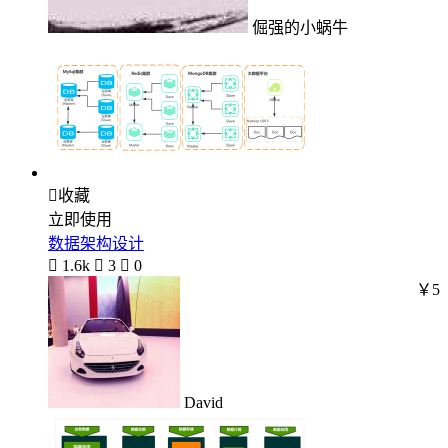
倔强的小蜗牛

收藏
立即使用
数据架构设计

1.6k

3

0
￥5
David