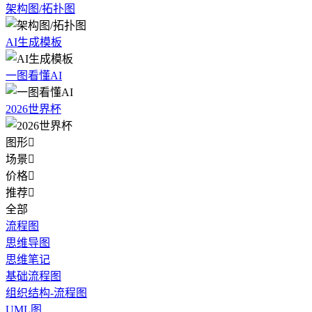
架构图/拓扑图
AI生成模板
一图看懂AI
2026世界杯
图形

场景

价格

推荐

全部
流程图
思维导图
思维笔记
基础流程图
组织结构-流程图
UML图