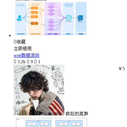

收藏
立即使用
web数据流向

3.2k

9

1
￥5
疯狂的莴笋