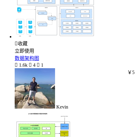

收藏
立即使用
数据架构图

1.6k

4

1
￥5
Kevin