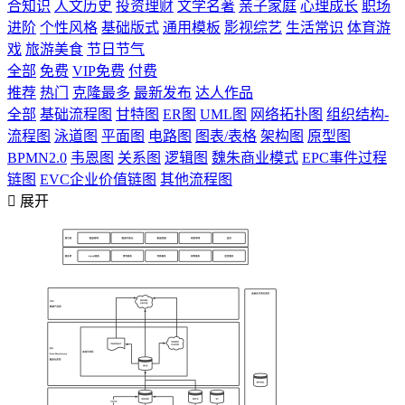
合知识
人文历史
投资理财
文学名著
亲子家庭
心理成长
职场
进阶
个性风格
基础版式
通用模板
影视综艺
生活常识
体育游
戏
旅游美食
节日节气
全部
免费
VIP免费
付费
推荐
热门
克隆最多
最新发布
达人作品
全部
基础流程图
甘特图
ER图
UML图
网络拓扑图
组织结构-
流程图
泳道图
平面图
电路图
图表/表格
架构图
原型图
BPMN2.0
韦恩图
关系图
逻辑图
魏朱商业模式
EPC事件过程
链图
EVC企业价值链图
其他流程图

展开