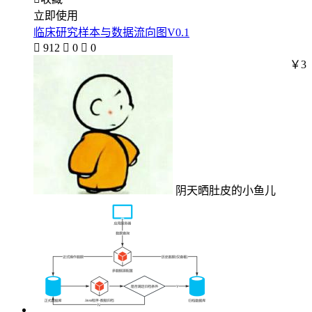
立即使用
临床研究样本与数据流向图V0.1

912

0

0
￥3
阴天晒肚皮的小鱼儿