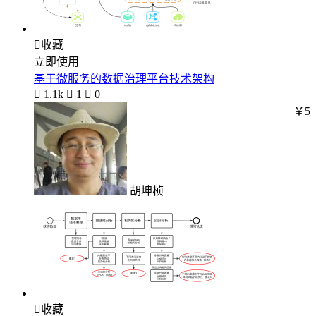

收藏
立即使用
基于微服务的数据治理平台技术架构

1.1k

1

0
￥5
胡坤桢

收藏