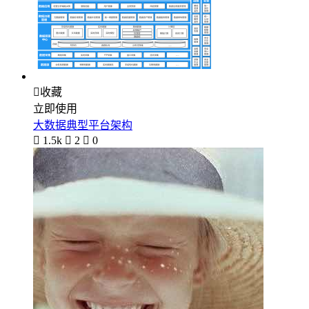

收藏
立即使用
大数据典型平台架构

1.5k

2

0