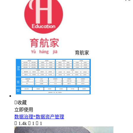
育航家

收藏
立即使用
数据治理*数据资产管理

1.4k

1

1