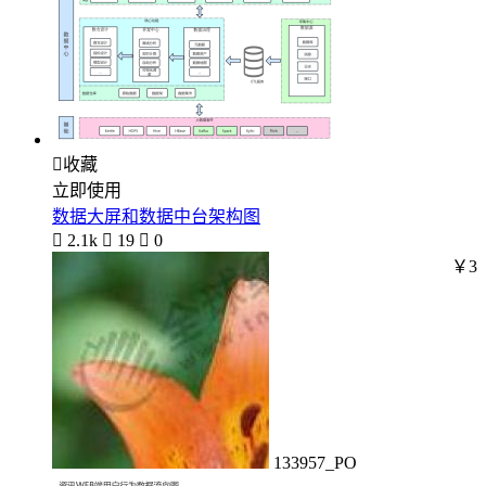

收藏
立即使用
数据大屏和数据中台架构图

2.1k

19

0
￥3
133957_PO