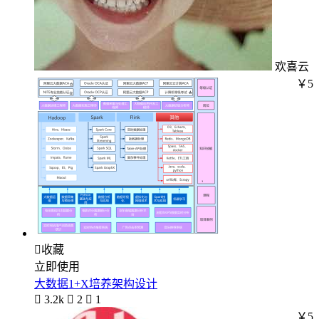
欢喜云
￥5

收藏
立即使用
大数据1+X培养架构设计

3.2k

2

1
￥5