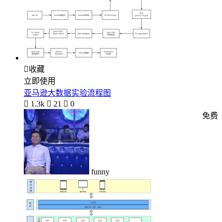

收藏
立即使用
亚马逊大数据实验流程图

1.3k

21

0
免费
funny