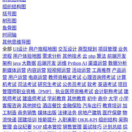
组织结构图
括号图
树形图
鱼骨图
时间轴
其他思维导图
全部
UI设计
用户旅程地图
交互设计
原型规划
项目管理
业务
流程
用户体验地图
需求分析
其他技术
云
php
算法
前端开发
架构
java
大数据
后端开发
运维
Python
AI
渠道运营
数据分析
新媒体运营
内容运营
短视频运营
活动运营
工具推荐
产品运
营
用户运营
电商运营
教师资格证考试
心理咨询师考试
计算
机考试
司法考试
研究生考试
公务员考试
软考
英语考试
项目
管理师职业资格（PMP）
执业医师资格考试
会计职称考试
建
筑师考试
建造师考试
学前教育
其他教育
初中
高中
大学
小学
客服咨询
其他岗位
酒店餐饮
金融保险
汽车出行
教育培训
加
工制造
商务销售
媒体出版
法律法务
房地产建筑
医疗保健
物
流快递
团建培训
技能提升
入职离职
OKR-KPI
组织结构
采购
管理
会议纪要
SOP
成本管控
销售管理
面试技巧
计划总结
综