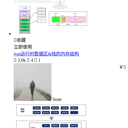

收藏
立即使用
jvm运行时数据区&栈的内存结构

2.0k

4

1
￥5
Sean