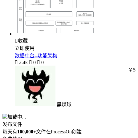

收藏
立即使用
数据中台--功能架构

2.4k

0

0
￥5
黑煤球
加载中...
发布文件
每天有
100,000+
文件在ProcessOn创建