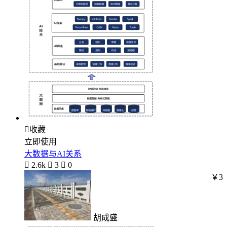

收藏
立即使用
大数据与AI关系

2.6k

3

0
￥3
胡成盛