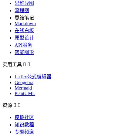
思维导图
流程图
思维笔记
Markdown
在线白板
原型设计
API服务
智能图形
实用工具


LaTex公式编辑器
Geogebra
Mermaid
PlantUML
资源


模板社区
知识教程
专题频道