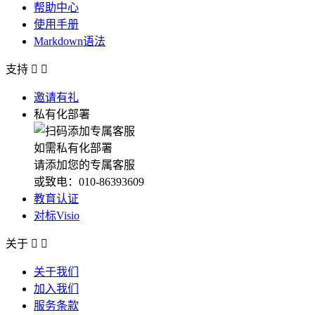
帮助中心
使用手册
Markdown语法
支持


邀请有礼
私有化部署
如需私有化部署
请添加您的专属客服
或致电：010-86393609
教育认证
对标Visio
关于


关于我们
加入我们
服务条款