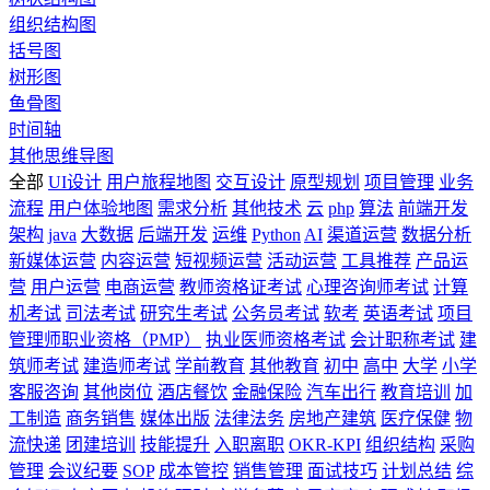
组织结构图
括号图
树形图
鱼骨图
时间轴
其他思维导图
全部
UI设计
用户旅程地图
交互设计
原型规划
项目管理
业务
流程
用户体验地图
需求分析
其他技术
云
php
算法
前端开发
架构
java
大数据
后端开发
运维
Python
AI
渠道运营
数据分析
新媒体运营
内容运营
短视频运营
活动运营
工具推荐
产品运
营
用户运营
电商运营
教师资格证考试
心理咨询师考试
计算
机考试
司法考试
研究生考试
公务员考试
软考
英语考试
项目
管理师职业资格（PMP）
执业医师资格考试
会计职称考试
建
筑师考试
建造师考试
学前教育
其他教育
初中
高中
大学
小学
客服咨询
其他岗位
酒店餐饮
金融保险
汽车出行
教育培训
加
工制造
商务销售
媒体出版
法律法务
房地产建筑
医疗保健
物
流快递
团建培训
技能提升
入职离职
OKR-KPI
组织结构
采购
管理
会议纪要
SOP
成本管控
销售管理
面试技巧
计划总结
综