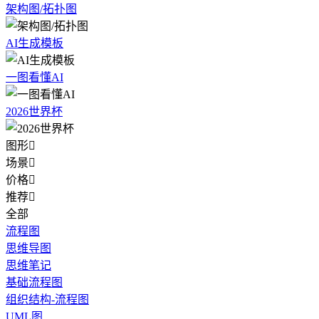
架构图/拓扑图
AI生成模板
一图看懂AI
2026世界杯
图形

场景

价格

推荐

全部
流程图
思维导图
思维笔记
基础流程图
组织结构-流程图
UML图