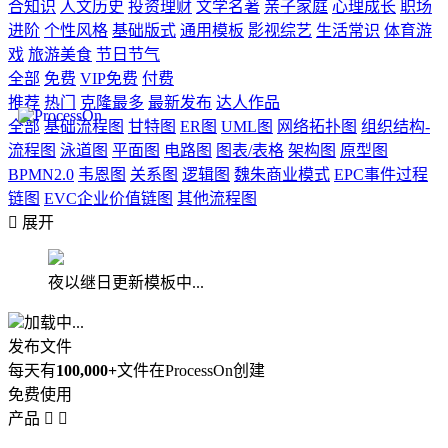
合知识
人文历史
投资理财
文学名著
亲子家庭
心理成长
职场
进阶
个性风格
基础版式
通用模板
影视综艺
生活常识
体育游
戏
旅游美食
节日节气
全部
免费
VIP免费
付费
推荐
热门
克隆最多
最新发布
达人作品
全部
基础流程图
甘特图
ER图
UML图
网络拓扑图
组织结构-
流程图
泳道图
平面图
电路图
图表/表格
架构图
原型图
BPMN2.0
韦恩图
关系图
逻辑图
魏朱商业模式
EPC事件过程
链图
EVC企业价值链图
其他流程图

展开
夜以继日更新模板中...
加载中...
发布文件
每天有
100,000+
文件在ProcessOn创建
免费使用
产品

