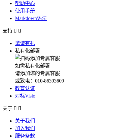
帮助中心
使用手册
Markdown语法
支持


邀请有礼
私有化部署
如需私有化部署
请添加您的专属客服
或致电：010-86393609
教育认证
对标Visio
关于


关于我们
加入我们
服务条款