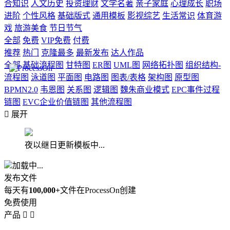
合知识
人文历史
投资理财
文学名著
亲子家庭
心理成长
职场
进阶
个性风格
基础版式
通用模板
影视综艺
生活常识
体育游
戏
旅游美食
节日节气
全部
免费
VIP免费
付费
推荐
热门
克隆最多
最新发布
达人作品
全部
基础流程图
甘特图
ER图
UML图
网络拓扑图
组织结构-
流程图
泳道图
平面图
电路图
图表/表格
架构图
原型图
BPMN2.0
韦恩图
关系图
逻辑图
魏朱商业模式
EPC事件过程
链图
EVC企业价值链图
其他流程图

展开
夜以继日更新模板中...
加载中...
发布文件
每天有
100,000+
文件在ProcessOn创建
免费使用
产品

