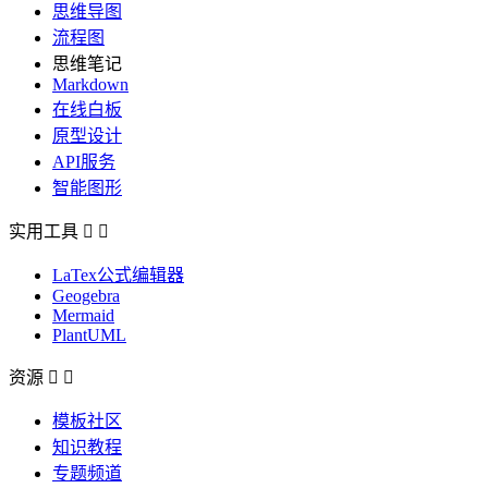
思维导图
流程图
思维笔记
Markdown
在线白板
原型设计
API服务
智能图形
实用工具


LaTex公式编辑器
Geogebra
Mermaid
PlantUML
资源


模板社区
知识教程
专题频道