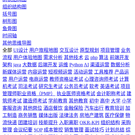
组织结构图
括号图
树形图
鱼骨图
时间轴
其他思维导图
全部
UI设计
用户旅程地图
交互设计
原型规划
项目管理
业务
流程
用户体验地图
需求分析
其他技术
云
php
算法
前端开发
架构
java
大数据
后端开发
运维
Python
AI
渠道运营
数据分析
新媒体运营
内容运营
短视频运营
活动运营
工具推荐
产品运
营
用户运营
电商运营
教师资格证考试
心理咨询师考试
计算
机考试
司法考试
研究生考试
公务员考试
软考
英语考试
项目
管理师职业资格（PMP）
执业医师资格考试
会计职称考试
建
筑师考试
建造师考试
学前教育
其他教育
初中
高中
大学
小学
客服咨询
其他岗位
酒店餐饮
金融保险
汽车出行
教育培训
加
工制造
商务销售
媒体出版
法律法务
房地产建筑
医疗保健
物
流快递
团建培训
技能提升
入职离职
OKR-KPI
组织结构
采购
管理
会议纪要
SOP
成本管控
销售管理
面试技巧
计划总结
综