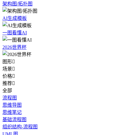
架构图/拓扑图
AI生成模板
一图看懂AI
2026世界杯
图形

场景

价格

推荐

全部
流程图
思维导图
思维笔记
基础流程图
组织结构-流程图
UML图