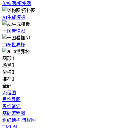
架构图/拓扑图
AI生成模板
一图看懂AI
2026世界杯
图形

场景

价格

推荐

全部
流程图
思维导图
思维笔记
基础流程图
组织结构-流程图
UML图