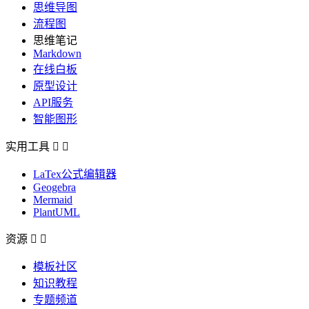
思维导图
流程图
思维笔记
Markdown
在线白板
原型设计
API服务
智能图形
实用工具


LaTex公式编辑器
Geogebra
Mermaid
PlantUML
资源


模板社区
知识教程
专题频道