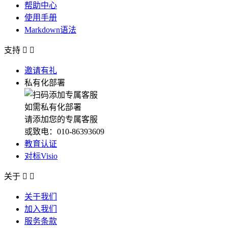
帮助中心
使用手册
Markdown语法
支持


邀请有礼
私有化部署
如需私有化部署
请添加您的专属客服
或致电：010-86393609
教育认证
对标Visio
关于


关于我们
加入我们
服务条款