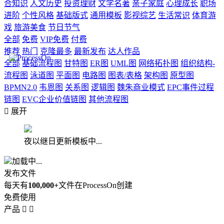
合知识
人文历史
投资理财
文学名著
亲子家庭
心理成长
职场
进阶
个性风格
基础版式
通用模板
影视综艺
生活常识
体育游
戏
旅游美食
节日节气
全部
免费
VIP免费
付费
推荐
热门
克隆最多
最新发布
达人作品
全部
基础流程图
甘特图
ER图
UML图
网络拓扑图
组织结构-
流程图
泳道图
平面图
电路图
图表/表格
架构图
原型图
BPMN2.0
韦恩图
关系图
逻辑图
魏朱商业模式
EPC事件过程
链图
EVC企业价值链图
其他流程图

展开
夜以继日更新模板中...
加载中...
发布文件
每天有
100,000+
文件在ProcessOn创建
免费使用
产品

