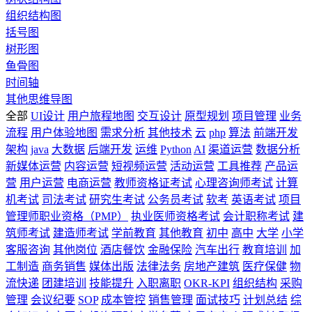
组织结构图
括号图
树形图
鱼骨图
时间轴
其他思维导图
全部
UI设计
用户旅程地图
交互设计
原型规划
项目管理
业务
流程
用户体验地图
需求分析
其他技术
云
php
算法
前端开发
架构
java
大数据
后端开发
运维
Python
AI
渠道运营
数据分析
新媒体运营
内容运营
短视频运营
活动运营
工具推荐
产品运
营
用户运营
电商运营
教师资格证考试
心理咨询师考试
计算
机考试
司法考试
研究生考试
公务员考试
软考
英语考试
项目
管理师职业资格（PMP）
执业医师资格考试
会计职称考试
建
筑师考试
建造师考试
学前教育
其他教育
初中
高中
大学
小学
客服咨询
其他岗位
酒店餐饮
金融保险
汽车出行
教育培训
加
工制造
商务销售
媒体出版
法律法务
房地产建筑
医疗保健
物
流快递
团建培训
技能提升
入职离职
OKR-KPI
组织结构
采购
管理
会议纪要
SOP
成本管控
销售管理
面试技巧
计划总结
综