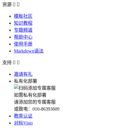
资源


模板社区
知识教程
专题频道
帮助中心
使用手册
Markdown语法
支持


邀请有礼
私有化部署
如需私有化部署
请添加您的专属客服
或致电：010-86393609
教育认证
对标Visio