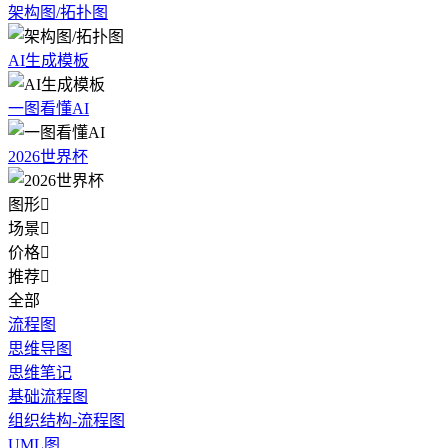
架构图/拓扑图
AI生成模板
一图看懂AI
2026世界杯
图形

场景

价格

推荐

全部
流程图
思维导图
思维笔记
基础流程图
组织结构-流程图
UML图