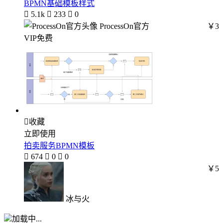
BPMN基础模板样式

5.1k

233

0
ProcessOn官方
￥3
VIP免费

收藏
立即使用
拍卖服务BPMN模板

674

0

0
￥5
冰与火
加载中...