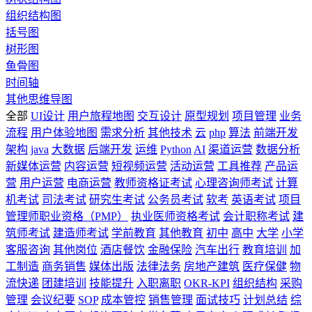
组织结构图
括号图
树形图
鱼骨图
时间轴
其他思维导图
全部
UI设计
用户旅程地图
交互设计
原型规划
项目管理
业务
流程
用户体验地图
需求分析
其他技术
云
php
算法
前端开发
架构
java
大数据
后端开发
运维
Python
AI
渠道运营
数据分析
新媒体运营
内容运营
短视频运营
活动运营
工具推荐
产品运
营
用户运营
电商运营
教师资格证考试
心理咨询师考试
计算
机考试
司法考试
研究生考试
公务员考试
软考
英语考试
项目
管理师职业资格（PMP）
执业医师资格考试
会计职称考试
建
筑师考试
建造师考试
学前教育
其他教育
初中
高中
大学
小学
客服咨询
其他岗位
酒店餐饮
金融保险
汽车出行
教育培训
加
工制造
商务销售
媒体出版
法律法务
房地产建筑
医疗保健
物
流快递
团建培训
技能提升
入职离职
OKR-KPI
组织结构
采购
管理
会议纪要
SOP
成本管控
销售管理
面试技巧
计划总结
综