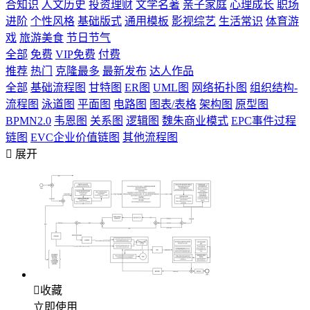
合知识
人文历史
投资理财
文学名著
亲子家庭
心理成长
职场
进阶
个性风格
基础版式
通用模板
影视综艺
生活常识
体育游
戏
旅游美食
节日节气
全部
免费
VIP免费
付费
推荐
热门
克隆最多
最新发布
达人作品
全部
基础流程图
甘特图
ER图
UML图
网络拓扑图
组织结构-
流程图
泳道图
平面图
电路图
图表/表格
架构图
原型图
BPMN2.0
韦恩图
关系图
逻辑图
魏朱商业模式
EPC事件过程
链图
EVC企业价值链图
其他流程图

展开

收藏
立即使用