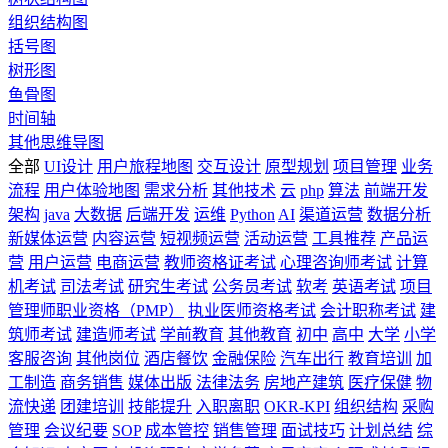
组织结构图
括号图
树形图
鱼骨图
时间轴
其他思维导图
全部
UI设计
用户旅程地图
交互设计
原型规划
项目管理
业务
流程
用户体验地图
需求分析
其他技术
云
php
算法
前端开发
架构
java
大数据
后端开发
运维
Python
AI
渠道运营
数据分析
新媒体运营
内容运营
短视频运营
活动运营
工具推荐
产品运
营
用户运营
电商运营
教师资格证考试
心理咨询师考试
计算
机考试
司法考试
研究生考试
公务员考试
软考
英语考试
项目
管理师职业资格（PMP）
执业医师资格考试
会计职称考试
建
筑师考试
建造师考试
学前教育
其他教育
初中
高中
大学
小学
客服咨询
其他岗位
酒店餐饮
金融保险
汽车出行
教育培训
加
工制造
商务销售
媒体出版
法律法务
房地产建筑
医疗保健
物
流快递
团建培训
技能提升
入职离职
OKR-KPI
组织结构
采购
管理
会议纪要
SOP
成本管控
销售管理
面试技巧
计划总结
综