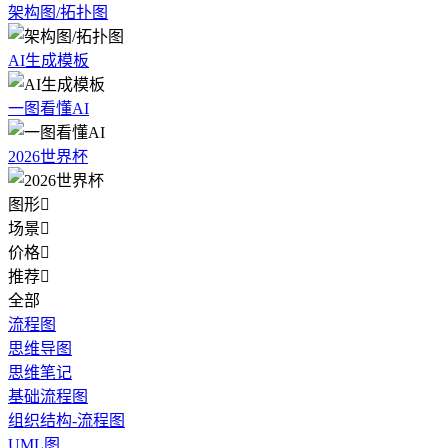
架构图/拓扑图
AI生成模板
一图看懂AI
2026世界杯
图形

场景

价格

推荐

全部
流程图
思维导图
思维笔记
基础流程图
组织结构-流程图
UML图