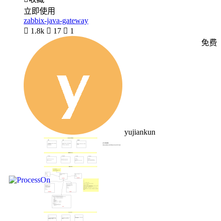
立即使用
zabbix-java-gateway

1.8k

17

1
免费
yujiankun