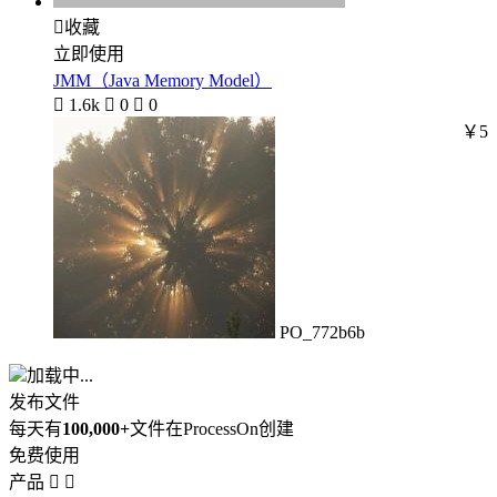

收藏
立即使用
JMM（Java Memory Model）

1.6k

0

0
￥5
PO_772b6b
加载中...
发布文件
每天有
100,000+
文件在ProcessOn创建
免费使用
产品

