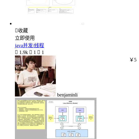

收藏
立即使用
java并发/线程

1.9k

1

1
￥5
benjaminli