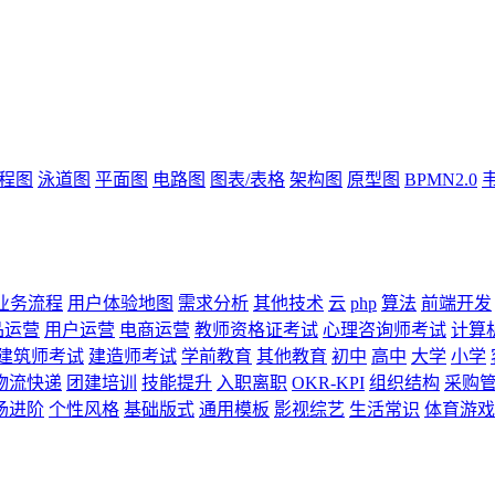
流程图
泳道图
平面图
电路图
图表/表格
架构图
原型图
BPMN2.0
业务流程
用户体验地图
需求分析
其他技术
云
php
算法
前端开发
品运营
用户运营
电商运营
教师资格证考试
心理咨询师考试
计算
建筑师考试
建造师考试
学前教育
其他教育
初中
高中
大学
小学
物流快递
团建培训
技能提升
入职离职
OKR-KPI
组织结构
采购
场进阶
个性风格
基础版式
通用模板
影视综艺
生活常识
体育游戏