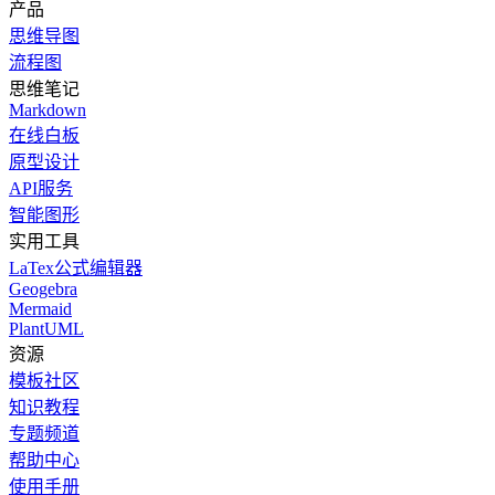
产品
思维导图
流程图
思维笔记
Markdown
在线白板
原型设计
API服务
智能图形
实用工具
LaTex公式编辑器
Geogebra
Mermaid
PlantUML
资源
模板社区
知识教程
专题频道
帮助中心
使用手册