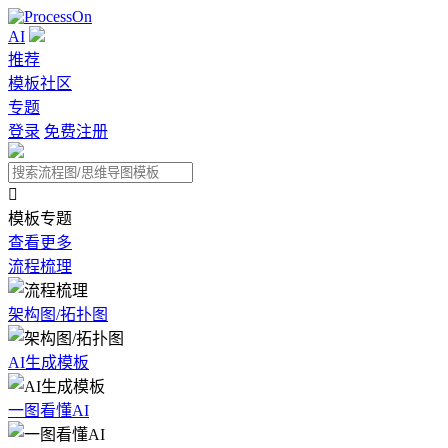
AI
推荐
模板社区
专题
登录
免费注册

模板专题
查看更多
流程梳理
架构图/拓扑图
AI生成模板
一图看懂AI