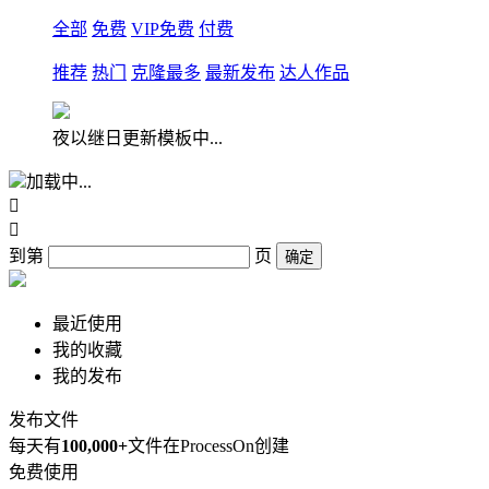
全部
免费
VIP免费
付费
推荐
热门
克隆最多
最新发布
达人作品
夜以继日更新模板中...
加载中...


到第
页
确定
最近使用
我的收藏
我的发布
发布文件
每天有
100,000+
文件在ProcessOn创建
免费使用