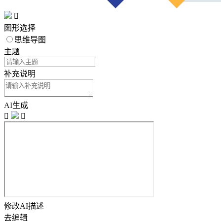

图形选择
思维导图
主题
补充说明
AI生成


修改AI描述
去编辑