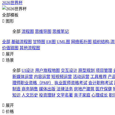
2026世界杯
全部模板

图形
全部
流程图
思维导图
思维笔记
全部
基础流程图
甘特图
ER图
UML图
网络拓扑图
组织结构-
价值链图
其他流程图

展开

场景
全部
UI设计
用户旅程地图
交互设计
原型规划
项目管理
新媒体运营
内容运营
短视频运营
活动运营
工具推荐
产
理师职业资格（PMP）
执业医师资格考试
会计职称考试
制造
商务销售
媒体出版
法律法务
房地产建筑
医疗保健
知识
人文历史
投资理财
文学名著
亲子家庭
心理成长
职

展开

价格