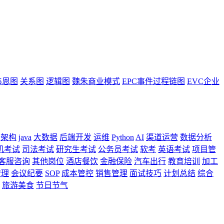
韦恩图
关系图
逻辑图
魏朱商业模式
EPC事件过程链图
EVC企业
架构
java
大数据
后端开发
运维
Python
AI
渠道运营
数据分析
机考试
司法考试
研究生考试
公务员考试
软考
英语考试
项目管
客服咨询
其他岗位
酒店餐饮
金融保险
汽车出行
教育培训
加工
管理
会议纪要
SOP
成本管控
销售管理
面试技巧
计划总结
综合
旅游美食
节日节气