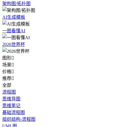
架构图/拓扑图
AI生成模板
一图看懂AI
2026世界杯
图形

场景

价格

推荐

全部
流程图
思维导图
思维笔记
基础流程图
组织结构-流程图
UML图