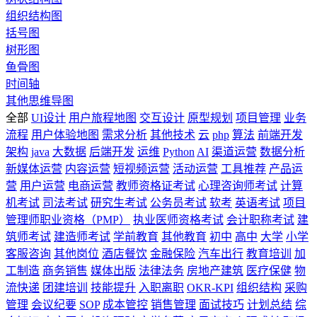
组织结构图
括号图
树形图
鱼骨图
时间轴
其他思维导图
全部
UI设计
用户旅程地图
交互设计
原型规划
项目管理
业务
流程
用户体验地图
需求分析
其他技术
云
php
算法
前端开发
架构
java
大数据
后端开发
运维
Python
AI
渠道运营
数据分析
新媒体运营
内容运营
短视频运营
活动运营
工具推荐
产品运
营
用户运营
电商运营
教师资格证考试
心理咨询师考试
计算
机考试
司法考试
研究生考试
公务员考试
软考
英语考试
项目
管理师职业资格（PMP）
执业医师资格考试
会计职称考试
建
筑师考试
建造师考试
学前教育
其他教育
初中
高中
大学
小学
客服咨询
其他岗位
酒店餐饮
金融保险
汽车出行
教育培训
加
工制造
商务销售
媒体出版
法律法务
房地产建筑
医疗保健
物
流快递
团建培训
技能提升
入职离职
OKR-KPI
组织结构
采购
管理
会议纪要
SOP
成本管控
销售管理
面试技巧
计划总结
综