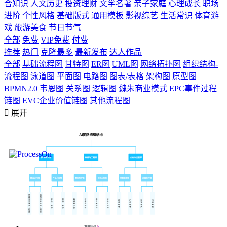
合知识
人文历史
投资理财
文学名著
亲子家庭
心理成长
职场
进阶
个性风格
基础版式
通用模板
影视综艺
生活常识
体育游
戏
旅游美食
节日节气
全部
免费
VIP免费
付费
推荐
热门
克隆最多
最新发布
达人作品
全部
基础流程图
甘特图
ER图
UML图
网络拓扑图
组织结构-
流程图
泳道图
平面图
电路图
图表/表格
架构图
原型图
BPMN2.0
韦恩图
关系图
逻辑图
魏朱商业模式
EPC事件过程
链图
EVC企业价值链图
其他流程图

展开