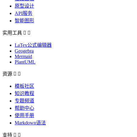
原型设计
API服务
智能图形
实用工具


LaTex公式编辑器
Geogebra
Mermaid
PlantUML
资源


模板社区
知识教程
专题频道
帮助中心
使用手册
Markdown语法
支持

