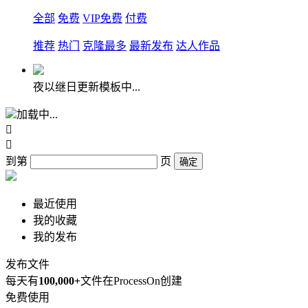
全部
免费
VIP免费
付费
推荐
热门
克隆最多
最新发布
达人作品
夜以继日更新模板中...
加载中...


到第
页
确定
最近使用
我的收藏
我的发布
发布文件
每天有
100,000+
文件在ProcessOn创建
免费使用