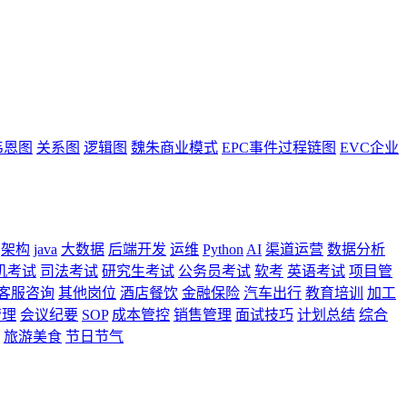
韦恩图
关系图
逻辑图
魏朱商业模式
EPC事件过程链图
EVC企业
架构
java
大数据
后端开发
运维
Python
AI
渠道运营
数据分析
机考试
司法考试
研究生考试
公务员考试
软考
英语考试
项目管
客服咨询
其他岗位
酒店餐饮
金融保险
汽车出行
教育培训
加工
管理
会议纪要
SOP
成本管控
销售管理
面试技巧
计划总结
综合
旅游美食
节日节气