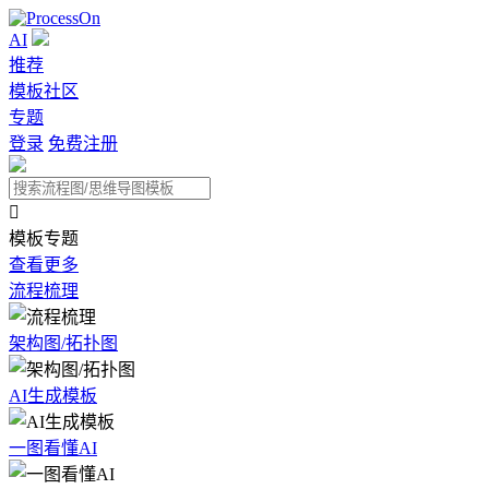
AI
推荐
模板社区
专题
登录
免费注册

模板专题
查看更多
流程梳理
架构图/拓扑图
AI生成模板
一图看懂AI