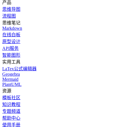
产品
思维导图
流程图
思维笔记
Markdown
在线白板
原型设计
API服务
智能图形
实用工具
LaTex公式编辑器
Geogebra
Mermaid
PlantUML
资源
模板社区
知识教程
专题频道
帮助中心
使用手册