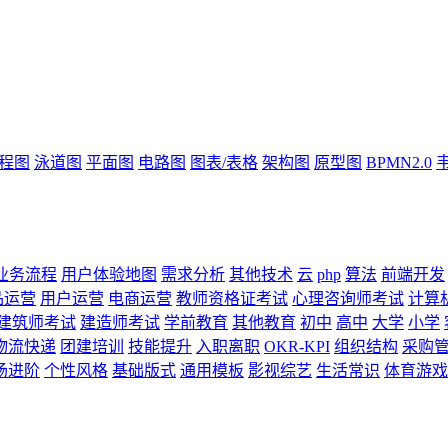
流程图
泳道图
平面图
电路图
图表/表格
架构图
原型图
BPMN2.0
业务流程
用户体验地图
需求分析
其他技术
云
php
算法
前端开发
品运营
用户运营
电商运营
教师资格证考试
心理咨询师考试
计算
建筑师考试
建造师考试
学前教育
其他教育
初中
高中
大学
小学
物流快递
团建培训
技能提升
入职离职
OKR-KPI
组织结构
采购
场进阶
个性风格
基础版式
通用模板
影视综艺
生活常识
体育游戏