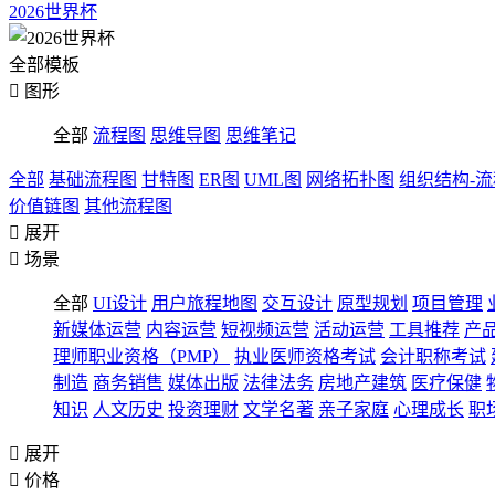
2026世界杯
全部模板

图形
全部
流程图
思维导图
思维笔记
全部
基础流程图
甘特图
ER图
UML图
网络拓扑图
组织结构-
价值链图
其他流程图

展开

场景
全部
UI设计
用户旅程地图
交互设计
原型规划
项目管理
新媒体运营
内容运营
短视频运营
活动运营
工具推荐
产
理师职业资格（PMP）
执业医师资格考试
会计职称考试
制造
商务销售
媒体出版
法律法务
房地产建筑
医疗保健
知识
人文历史
投资理财
文学名著
亲子家庭
心理成长
职

展开

价格