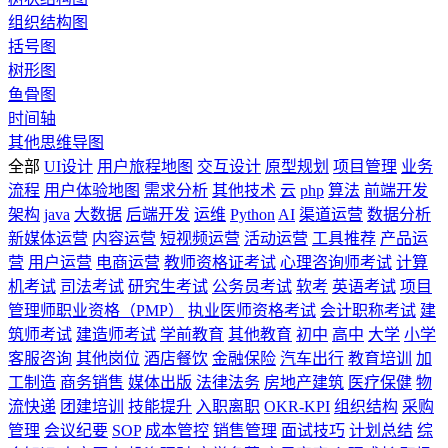
组织结构图
括号图
树形图
鱼骨图
时间轴
其他思维导图
全部
UI设计
用户旅程地图
交互设计
原型规划
项目管理
业务
流程
用户体验地图
需求分析
其他技术
云
php
算法
前端开发
架构
java
大数据
后端开发
运维
Python
AI
渠道运营
数据分析
新媒体运营
内容运营
短视频运营
活动运营
工具推荐
产品运
营
用户运营
电商运营
教师资格证考试
心理咨询师考试
计算
机考试
司法考试
研究生考试
公务员考试
软考
英语考试
项目
管理师职业资格（PMP）
执业医师资格考试
会计职称考试
建
筑师考试
建造师考试
学前教育
其他教育
初中
高中
大学
小学
客服咨询
其他岗位
酒店餐饮
金融保险
汽车出行
教育培训
加
工制造
商务销售
媒体出版
法律法务
房地产建筑
医疗保健
物
流快递
团建培训
技能提升
入职离职
OKR-KPI
组织结构
采购
管理
会议纪要
SOP
成本管控
销售管理
面试技巧
计划总结
综