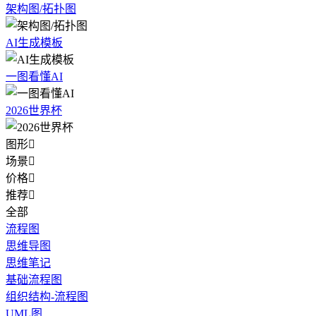
架构图/拓扑图
AI生成模板
一图看懂AI
2026世界杯
图形

场景

价格

推荐

全部
流程图
思维导图
思维笔记
基础流程图
组织结构-流程图
UML图