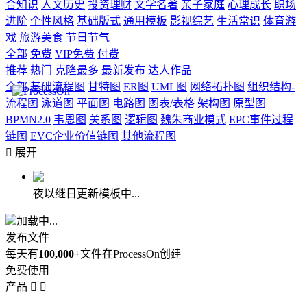
合知识
人文历史
投资理财
文学名著
亲子家庭
心理成长
职场
进阶
个性风格
基础版式
通用模板
影视综艺
生活常识
体育游
戏
旅游美食
节日节气
全部
免费
VIP免费
付费
推荐
热门
克隆最多
最新发布
达人作品
全部
基础流程图
甘特图
ER图
UML图
网络拓扑图
组织结构-
流程图
泳道图
平面图
电路图
图表/表格
架构图
原型图
BPMN2.0
韦恩图
关系图
逻辑图
魏朱商业模式
EPC事件过程
链图
EVC企业价值链图
其他流程图

展开
夜以继日更新模板中...
加载中...
发布文件
每天有
100,000+
文件在ProcessOn创建
免费使用
产品

