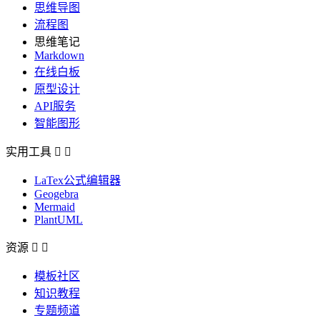
思维导图
流程图
思维笔记
Markdown
在线白板
原型设计
API服务
智能图形
实用工具


LaTex公式编辑器
Geogebra
Mermaid
PlantUML
资源


模板社区
知识教程
专题频道