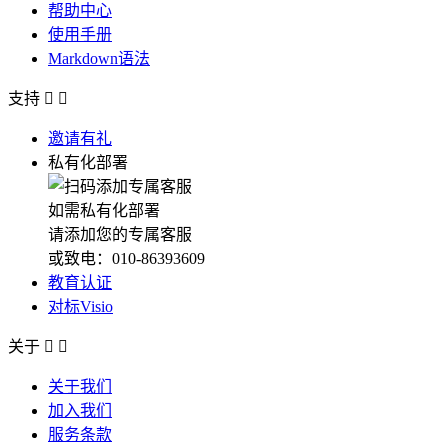
帮助中心
使用手册
Markdown语法
支持


邀请有礼
私有化部署
如需私有化部署
请添加您的专属客服
或致电：010-86393609
教育认证
对标Visio
关于


关于我们
加入我们
服务条款