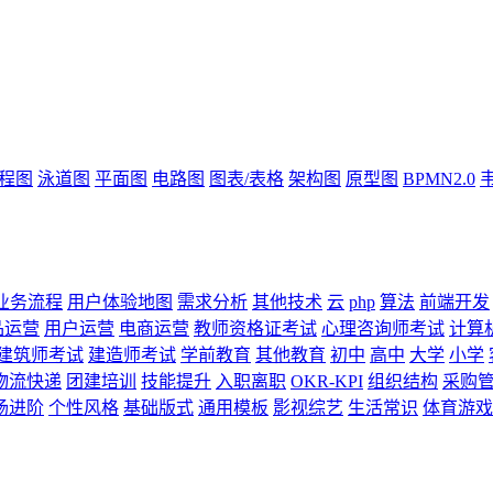
流程图
泳道图
平面图
电路图
图表/表格
架构图
原型图
BPMN2.0
业务流程
用户体验地图
需求分析
其他技术
云
php
算法
前端开发
品运营
用户运营
电商运营
教师资格证考试
心理咨询师考试
计算
建筑师考试
建造师考试
学前教育
其他教育
初中
高中
大学
小学
物流快递
团建培训
技能提升
入职离职
OKR-KPI
组织结构
采购
场进阶
个性风格
基础版式
通用模板
影视综艺
生活常识
体育游戏