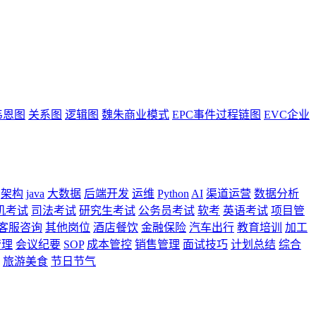
韦恩图
关系图
逻辑图
魏朱商业模式
EPC事件过程链图
EVC企业
架构
java
大数据
后端开发
运维
Python
AI
渠道运营
数据分析
机考试
司法考试
研究生考试
公务员考试
软考
英语考试
项目管
客服咨询
其他岗位
酒店餐饮
金融保险
汽车出行
教育培训
加工
管理
会议纪要
SOP
成本管控
销售管理
面试技巧
计划总结
综合
旅游美食
节日节气