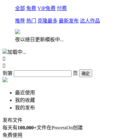
全部
免费
VIP免费
付费
推荐
热门
克隆最多
最新发布
达人作品
夜以继日更新模板中...
加载中...


到第
页
确定
最近使用
我的收藏
我的发布
发布文件
每天有
100,000+
文件在ProcessOn创建
免费使用