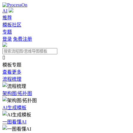
AI
推荐
模板社区
专题
登录
免费注册

模板专题
查看更多
流程梳理
架构图/拓扑图
AI生成模板
一图看懂AI