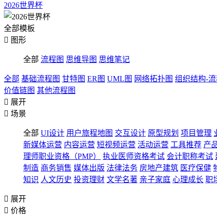
2026世界杯
全部模板

图形
全部
流程图
思维导图
思维笔记
全部
基础流程图
甘特图
ER图
UML图
网络拓扑图
组织结构-
价值链图
其他流程图

展开

场景
全部
UI设计
用户旅程地图
交互设计
原型规划
项目管理
新媒体运营
内容运营
短视频运营
活动运营
工具推荐
产
理师职业资格（PMP）
执业医师资格考试
会计职称考试
制造
商务销售
媒体出版
法律法务
房地产建筑
医疗保健
知识
人文历史
投资理财
文学名著
亲子家庭
心理成长
职

展开

价格