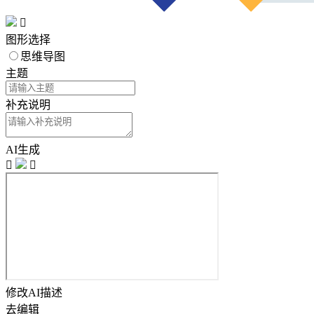

图形选择
思维导图
主题
补充说明
AI生成


修改AI描述
去编辑