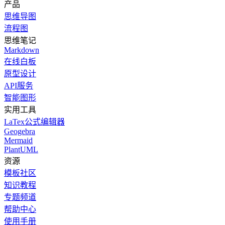
产品
思维导图
流程图
思维笔记
Markdown
在线白板
原型设计
API服务
智能图形
实用工具
LaTex公式编辑器
Geogebra
Mermaid
PlantUML
资源
模板社区
知识教程
专题频道
帮助中心
使用手册