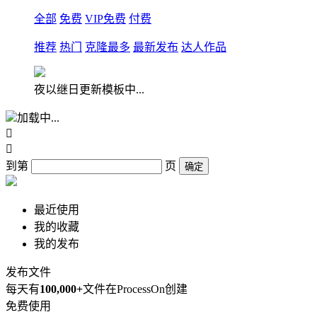
全部
免费
VIP免费
付费
推荐
热门
克隆最多
最新发布
达人作品
夜以继日更新模板中...
加载中...


到第
页
确定
最近使用
我的收藏
我的发布
发布文件
每天有
100,000+
文件在ProcessOn创建
免费使用