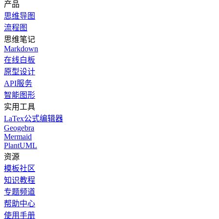
产品
思维导图
流程图
思维笔记
Markdown
在线白板
原型设计
API服务
智能图形
实用工具
LaTex公式编辑器
Geogebra
Mermaid
PlantUML
资源
模板社区
知识教程
专题频道
帮助中心
使用手册