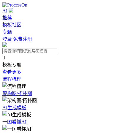
AI
推荐
模板社区
专题
登录
免费注册

模板专题
查看更多
流程梳理
架构图/拓扑图
AI生成模板
一图看懂AI