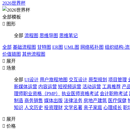
2026世界杯
全部模板

图形
全部
流程图
思维导图
思维笔记
全部
基础流程图
甘特图
ER图
UML图
网络拓扑图
组织结构-
价值链图
其他流程图

展开

场景
全部
UI设计
用户旅程地图
交互设计
原型规划
项目管理
新媒体运营
内容运营
短视频运营
活动运营
工具推荐
产
理师职业资格（PMP）
执业医师资格考试
会计职称考试
制造
商务销售
媒体出版
法律法务
房地产建筑
医疗保健
知识
人文历史
投资理财
文学名著
亲子家庭
心理成长
职

展开

价格