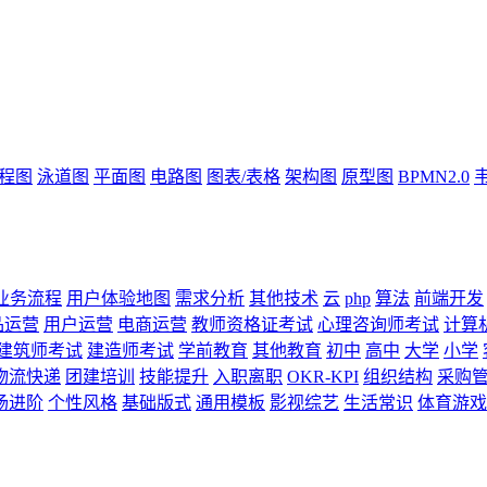
流程图
泳道图
平面图
电路图
图表/表格
架构图
原型图
BPMN2.0
业务流程
用户体验地图
需求分析
其他技术
云
php
算法
前端开发
品运营
用户运营
电商运营
教师资格证考试
心理咨询师考试
计算
建筑师考试
建造师考试
学前教育
其他教育
初中
高中
大学
小学
物流快递
团建培训
技能提升
入职离职
OKR-KPI
组织结构
采购
场进阶
个性风格
基础版式
通用模板
影视综艺
生活常识
体育游戏