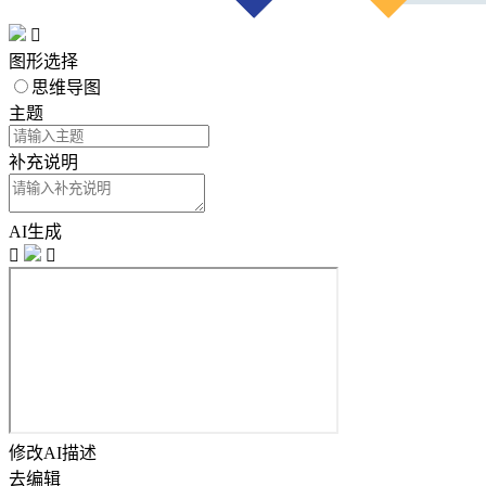

图形选择
思维导图
主题
补充说明
AI生成


修改AI描述
去编辑