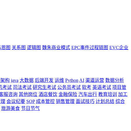
韦恩图
关系图
逻辑图
魏朱商业模式
EPC事件过程链图
EVC企业
架构
java
大数据
后端开发
运维
Python
AI
渠道运营
数据分析
机考试
司法考试
研究生考试
公务员考试
软考
英语考试
项目管
客服咨询
其他岗位
酒店餐饮
金融保险
汽车出行
教育培训
加工
管理
会议纪要
SOP
成本管控
销售管理
面试技巧
计划总结
综合
旅游美食
节日节气