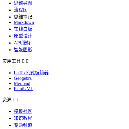
思维导图
流程图
思维笔记
Markdown
在线白板
原型设计
API服务
智能图形
实用工具


LaTex公式编辑器
Geogebra
Mermaid
PlantUML
资源


模板社区
知识教程
专题频道