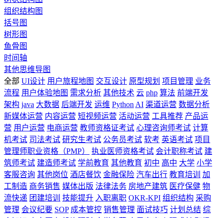
组织结构图
括号图
树形图
鱼骨图
时间轴
其他思维导图
全部
UI设计
用户旅程地图
交互设计
原型规划
项目管理
业务
流程
用户体验地图
需求分析
其他技术
云
php
算法
前端开发
架构
java
大数据
后端开发
运维
Python
AI
渠道运营
数据分析
新媒体运营
内容运营
短视频运营
活动运营
工具推荐
产品运
营
用户运营
电商运营
教师资格证考试
心理咨询师考试
计算
机考试
司法考试
研究生考试
公务员考试
软考
英语考试
项目
管理师职业资格（PMP）
执业医师资格考试
会计职称考试
建
筑师考试
建造师考试
学前教育
其他教育
初中
高中
大学
小学
客服咨询
其他岗位
酒店餐饮
金融保险
汽车出行
教育培训
加
工制造
商务销售
媒体出版
法律法务
房地产建筑
医疗保健
物
流快递
团建培训
技能提升
入职离职
OKR-KPI
组织结构
采购
管理
会议纪要
SOP
成本管控
销售管理
面试技巧
计划总结
综