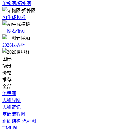
架构图/拓扑图
AI生成模板
一图看懂AI
2026世界杯
图形

场景

价格

推荐

全部
流程图
思维导图
思维笔记
基础流程图
组织结构-流程图
UML图