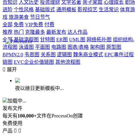
合知识
人文历史
投资理财
文学名著
亲子家庭
心理成长
职场
进阶
个性风格
基础版式
通用模板
影视综艺
生活常识
体育游
戏
旅游美食
节日节气
全部
免费
VIP免费
付费
推荐
热门
克隆最多
最新发布
达人作品
全部
基础流程图
甘特图
ER图
UML图
网络拓扑图
组织结构-
流程图
泳道图
平面图
电路图
图表/表格
架构图
原型图
BPMN2.0
韦恩图
关系图
逻辑图
魏朱商业模式
EPC事件过程
链图
EVC企业价值链图
其他流程图

展开
夜以继日更新模板中...
加载中...
发布文件
每天有
100,000+
文件在ProcessOn创建
免费使用
产品

