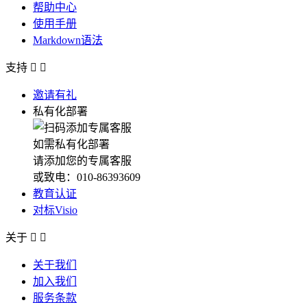
帮助中心
使用手册
Markdown语法
支持


邀请有礼
私有化部署
如需私有化部署
请添加您的专属客服
或致电：010-86393609
教育认证
对标Visio
关于


关于我们
加入我们
服务条款