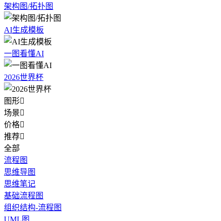
架构图/拓扑图
AI生成模板
一图看懂AI
2026世界杯
图形

场景

价格

推荐

全部
流程图
思维导图
思维笔记
基础流程图
组织结构-流程图
UML图