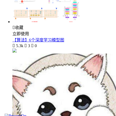

收藏
立即使用
【算法】6个深度学习模型图

5.3k

3

0