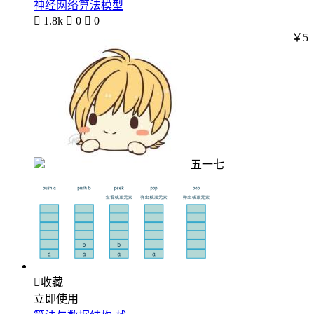
神经网络算法模型

1.8k

0

0
￥5
五一七

收藏
立即使用