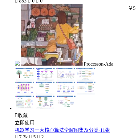

853

0

0
￥5
Processon-Ada

收藏
立即使用
机器学习十大核心算法全解图集及分类-11张

7.2k

5

2