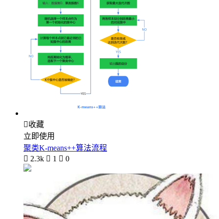

收藏
立即使用
聚类K-means++算法流程

2.3k

1

0