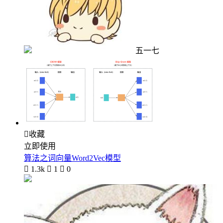
五一七

收藏
立即使用
算法之词向量Word2Vec模型

1.3k

1

0