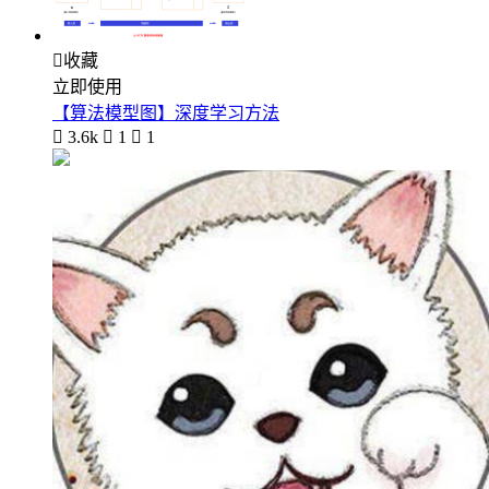

收藏
立即使用
【算法模型图】深度学习方法

3.6k

1

1