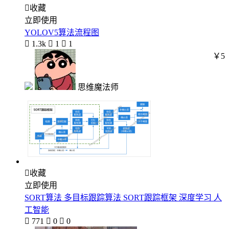

收藏
立即使用
YOLOV5算法流程图

1.3k

1

1
￥5
思维魔法师

收藏
立即使用
SORT算法 多目标跟踪算法 SORT跟踪框架 深度学习 人
工智能

771

0

0