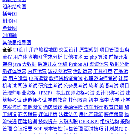
组织结构图
括号图
树形图
鱼骨图
时间轴
其他思维导图
全部
UI设计
用户旅程地图
交互设计
原型规划
项目管理
业务
流程
用户体验地图
需求分析
其他技术
云
php
算法
前端开发
架构
java
大数据
后端开发
运维
Python
AI
渠道运营
数据分析
新媒体运营
内容运营
短视频运营
活动运营
工具推荐
产品运
营
用户运营
电商运营
教师资格证考试
心理咨询师考试
计算
机考试
司法考试
研究生考试
公务员考试
软考
英语考试
项目
管理师职业资格（PMP）
执业医师资格考试
会计职称考试
建
筑师考试
建造师考试
学前教育
其他教育
初中
高中
大学
小学
客服咨询
其他岗位
酒店餐饮
金融保险
汽车出行
教育培训
加
工制造
商务销售
媒体出版
法律法务
房地产建筑
医疗保健
物
流快递
团建培训
技能提升
入职离职
OKR-KPI
组织结构
采购
管理
会议纪要
SOP
成本管控
销售管理
面试技巧
计划总结
综