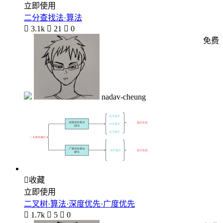
立即使用
二分查找法·算法

3.1k

21

0
免费
nadav-cheung

收藏
立即使用
二叉树·算法·深度优先·广度优先

1.7k

5

0