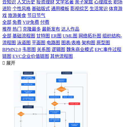
合知识
人文历史
投资理财
文学名著
亲子家庭
心理成长
职场
进阶
个性风格
基础版式
通用模板
影视综艺
生活常识
体育游
戏
旅游美食
节日节气
全部
免费
VIP免费
付费
推荐
热门
克隆最多
最新发布
达人作品
全部
基础流程图
甘特图
ER图
UML图
网络拓扑图
组织结构-
流程图
泳道图
平面图
电路图
图表/表格
架构图
原型图
BPMN2.0
韦恩图
关系图
逻辑图
魏朱商业模式
EPC事件过程
链图
EVC企业价值链图
其他流程图

展开