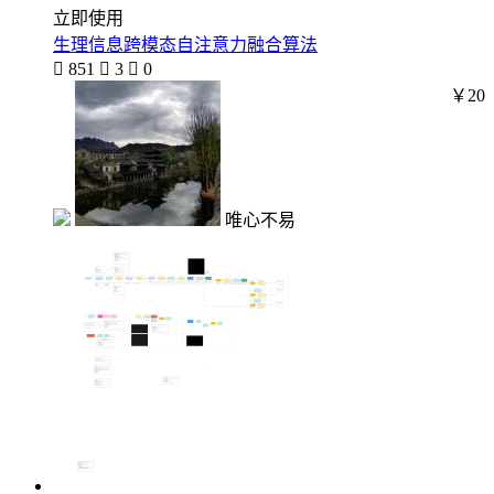
立即使用
生理信息跨模态自注意力融合算法

851

3

0
￥20
唯心不易