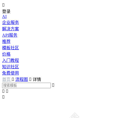

登录
AI
企业服务
解决方案
API服务
推荐
模板社区
价格
入门教程
知识社区
免费使用
首页

流程图

详情



