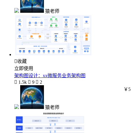
猿老师

收藏
立即使用
架构图设计：xx微服务业务架构图

1.5k

9

2
￥5
猿老师