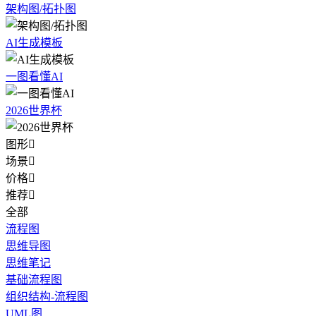
架构图/拓扑图
AI生成模板
一图看懂AI
2026世界杯
图形

场景

价格

推荐

全部
流程图
思维导图
思维笔记
基础流程图
组织结构-流程图
UML图