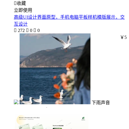

收藏
立即使用
高级UI设计界面原型，手机电脑平板样机模版展示，交
互设计

272

0

0
￥5
下雨声音