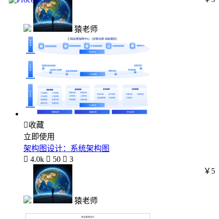
猿老师

收藏
立即使用
架构图设计：系统架构图

4.0k

50

3
￥5
猿老师