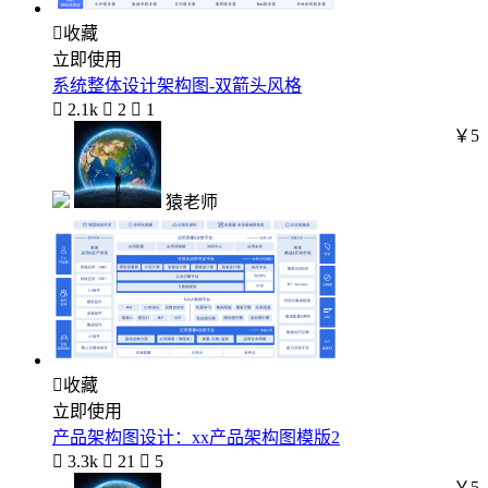

收藏
立即使用
系统整体设计架构图-双箭头风格

2.1k

2

1
￥5
猿老师

收藏
立即使用
产品架构图设计：xx产品架构图模版2

3.3k

21

5
￥5