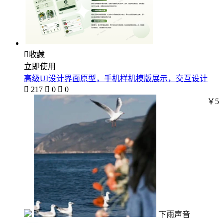

收藏
立即使用
高级UI设计界面原型，手机样机模版展示，交互设计

217

0

0
￥5
下雨声音