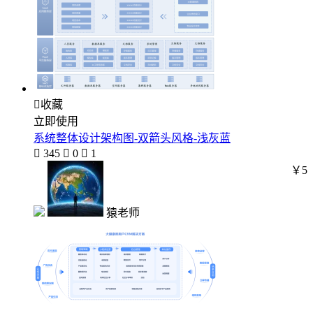

收藏
立即使用
系统整体设计架构图-双箭头风格-浅灰蓝

345

0

1
￥5
猿老师