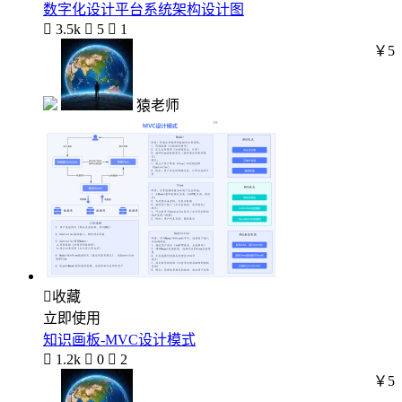
数字化设计平台系统架构设计图

3.5k

5

1
￥5
猿老师

收藏
立即使用
知识画板-MVC设计模式

1.2k

0

2
￥5