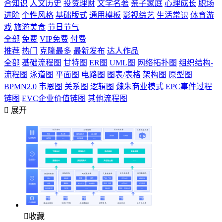
合知识
人文历史
投资理财
文学名著
亲子家庭
心理成长
职场
进阶
个性风格
基础版式
通用模板
影视综艺
生活常识
体育游
戏
旅游美食
节日节气
全部
免费
VIP免费
付费
推荐
热门
克隆最多
最新发布
达人作品
全部
基础流程图
甘特图
ER图
UML图
网络拓扑图
组织结构-
流程图
泳道图
平面图
电路图
图表/表格
架构图
原型图
BPMN2.0
韦恩图
关系图
逻辑图
魏朱商业模式
EPC事件过程
链图
EVC企业价值链图
其他流程图

展开

收藏