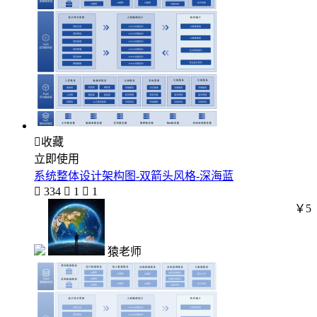

收藏
立即使用
系统整体设计架构图-双箭头风格-深海蓝

334

1

1
￥5
猿老师