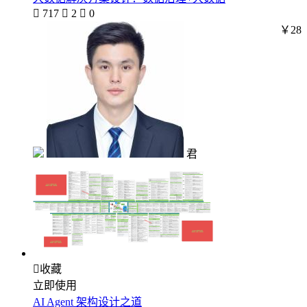

717

2

0
￥28
君

收藏
立即使用
AI Agent 架构设计之道