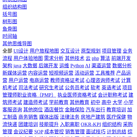
组织结构图
括号图
树形图
鱼骨图
时间轴
其他思维导图
全部
UI设计
用户旅程地图
交互设计
原型规划
项目管理
业务
流程
用户体验地图
需求分析
其他技术
云
php
算法
前端开发
架构
java
大数据
后端开发
运维
Python
AI
渠道运营
数据分析
新媒体运营
内容运营
短视频运营
活动运营
工具推荐
产品运
营
用户运营
电商运营
教师资格证考试
心理咨询师考试
计算
机考试
司法考试
研究生考试
公务员考试
软考
英语考试
项目
管理师职业资格（PMP）
执业医师资格考试
会计职称考试
建
筑师考试
建造师考试
学前教育
其他教育
初中
高中
大学
小学
客服咨询
其他岗位
酒店餐饮
金融保险
汽车出行
教育培训
加
工制造
商务销售
媒体出版
法律法务
房地产建筑
医疗保健
物
流快递
团建培训
技能提升
入职离职
OKR-KPI
组织结构
采购
管理
会议纪要
SOP
成本管控
销售管理
面试技巧
计划总结
综