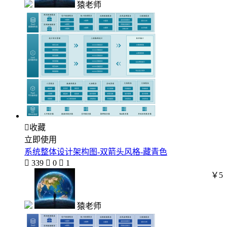
猿老师

收藏
立即使用
系统整体设计架构图-双箭头风格-藏青色

339

0

1
￥5
猿老师