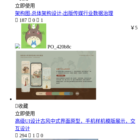
立即使用
架构图-总体架构设计-出版传媒行业数据治理

187

0

1
￥5
PO_420b8c

收藏
立即使用
高级UI设计古风中式界面原型，手机样机模版展示，交
互设计

294

1

0