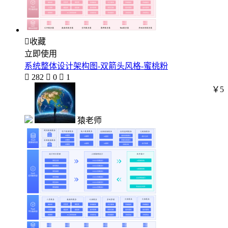

收藏
立即使用
系统整体设计架构图-双箭头风格-蜜桃粉

282

0

1
￥5
猿老师