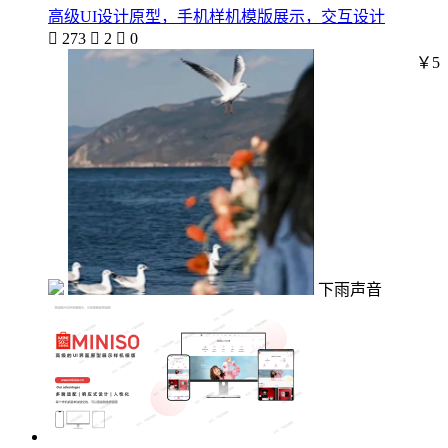
高级UI设计原型，手机样机模版展示，交互设计

273

2

0
￥5
下雨声音