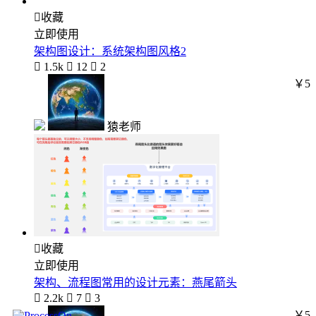

收藏
立即使用
架构图设计：系统架构图风格2

1.5k

12

2
￥5
猿老师

收藏
立即使用
架构、流程图常用的设计元素：燕尾箭头

2.2k

7

3
￥5