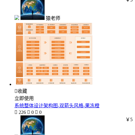
猿老师

收藏
立即使用
系统整体设计架构图-双箭头风格-果冻橙

226

0

0
￥5