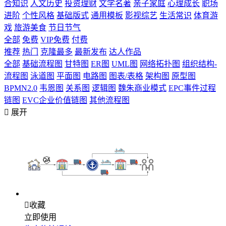
合知识
人文历史
投资理财
文学名著
亲子家庭
心理成长
职场
进阶
个性风格
基础版式
通用模板
影视综艺
生活常识
体育游
戏
旅游美食
节日节气
全部
免费
VIP免费
付费
推荐
热门
克隆最多
最新发布
达人作品
全部
基础流程图
甘特图
ER图
UML图
网络拓扑图
组织结构-
流程图
泳道图
平面图
电路图
图表/表格
架构图
原型图
BPMN2.0
韦恩图
关系图
逻辑图
魏朱商业模式
EPC事件过程
链图
EVC企业价值链图
其他流程图

展开

收藏
立即使用