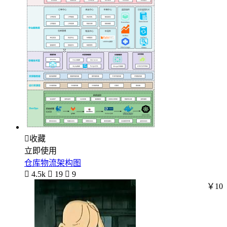

收藏
立即使用
仓库物流架构图

4.5k

19

9
￥10