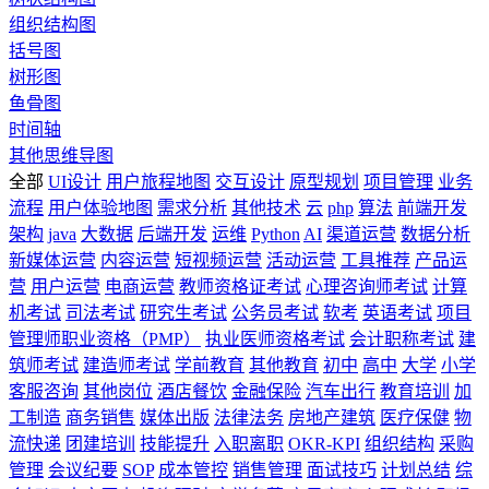
组织结构图
括号图
树形图
鱼骨图
时间轴
其他思维导图
全部
UI设计
用户旅程地图
交互设计
原型规划
项目管理
业务
流程
用户体验地图
需求分析
其他技术
云
php
算法
前端开发
架构
java
大数据
后端开发
运维
Python
AI
渠道运营
数据分析
新媒体运营
内容运营
短视频运营
活动运营
工具推荐
产品运
营
用户运营
电商运营
教师资格证考试
心理咨询师考试
计算
机考试
司法考试
研究生考试
公务员考试
软考
英语考试
项目
管理师职业资格（PMP）
执业医师资格考试
会计职称考试
建
筑师考试
建造师考试
学前教育
其他教育
初中
高中
大学
小学
客服咨询
其他岗位
酒店餐饮
金融保险
汽车出行
教育培训
加
工制造
商务销售
媒体出版
法律法务
房地产建筑
医疗保健
物
流快递
团建培训
技能提升
入职离职
OKR-KPI
组织结构
采购
管理
会议纪要
SOP
成本管控
销售管理
面试技巧
计划总结
综