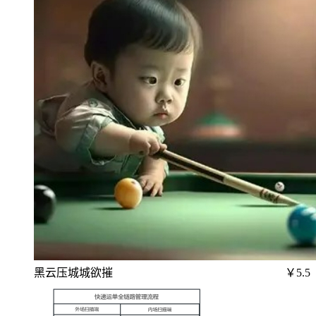
黑云压城城欲摧
￥5.5