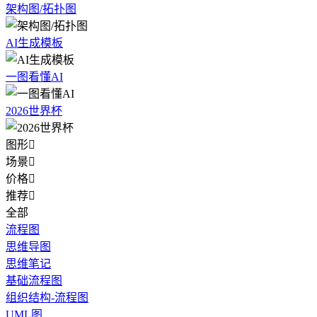
架构图/拓扑图
AI生成模板
一图看懂AI
2026世界杯
图形

场景

价格

推荐

全部
流程图
思维导图
思维笔记
基础流程图
组织结构-流程图
UML图