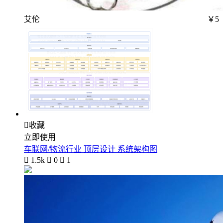
艾伦
￥5

收藏
立即使用
车联网/物流行业 顶层设计 系统架构图

1.5k

0

1