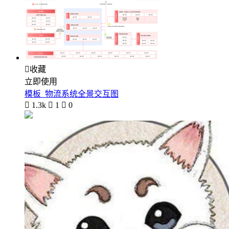

收藏
立即使用
模板_物流系统全景交互图

1.3k

1

0