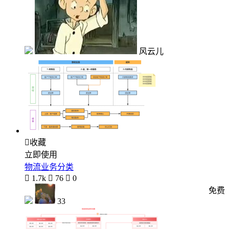
风云儿

收藏
立即使用
物流业务分类

1.7k

76

0
免费
33