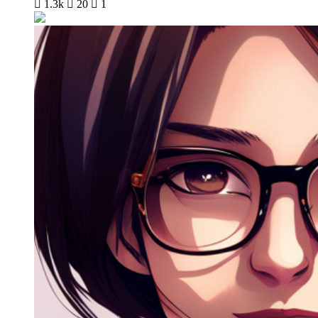

1.3k

20

1