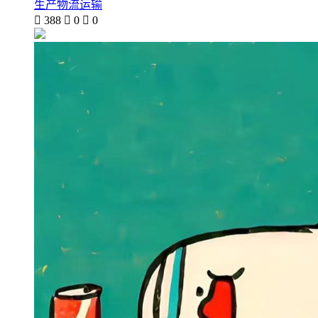
生产物流运输

388

0

0