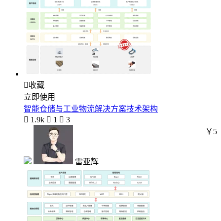

收藏
立即使用
智能仓储与工业物流解决方案技术架构

1.9k

1

3
￥5
雷亚辉