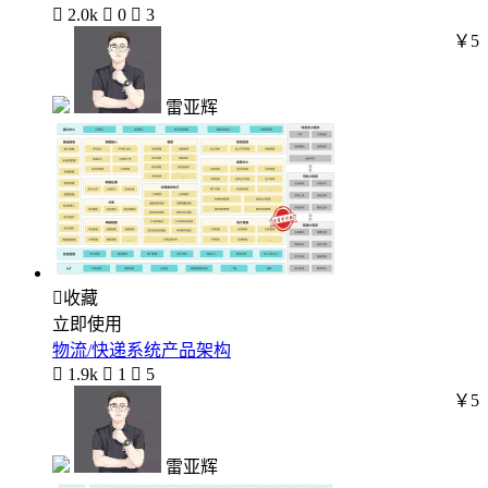

2.0k

0

3
￥5
雷亚辉

收藏
立即使用
物流/快递系统产品架构

1.9k

1

5
￥5
雷亚辉