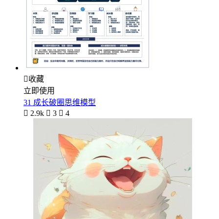

收藏
立即使用
31 成长破圈思维模型

2.9k

3

4