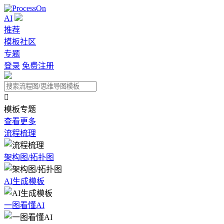
AI
推荐
模板社区
专题
登录
免费注册

模板专题
查看更多
流程梳理
架构图/拓扑图
AI生成模板
一图看懂AI