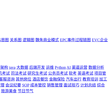
韦恩图
关系图
逻辑图
魏朱商业模式
EPC事件过程链图
EVC企业
架构
java
大数据
后端开发
运维
Python
AI
渠道运营
数据分析
机考试
司法考试
研究生考试
公务员考试
软考
英语考试
项目管
客服咨询
其他岗位
酒店餐饮
金融保险
汽车出行
教育培训
加工
管理
会议纪要
SOP
成本管控
销售管理
面试技巧
计划总结
综合
旅游美食
节日节气