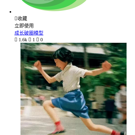

收藏
立即使用
成长破圈模型

1.6k

1

0