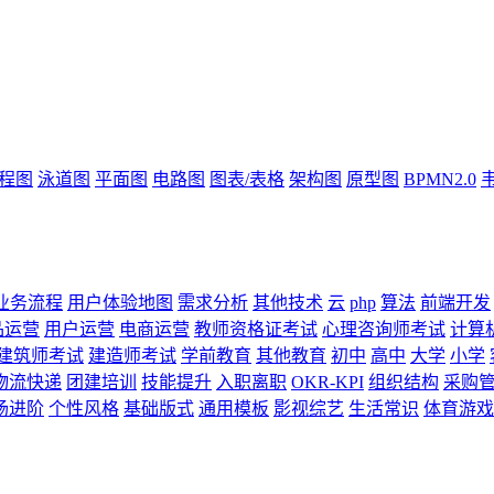
流程图
泳道图
平面图
电路图
图表/表格
架构图
原型图
BPMN2.0
业务流程
用户体验地图
需求分析
其他技术
云
php
算法
前端开发
品运营
用户运营
电商运营
教师资格证考试
心理咨询师考试
计算
建筑师考试
建造师考试
学前教育
其他教育
初中
高中
大学
小学
物流快递
团建培训
技能提升
入职离职
OKR-KPI
组织结构
采购
场进阶
个性风格
基础版式
通用模板
影视综艺
生活常识
体育游戏