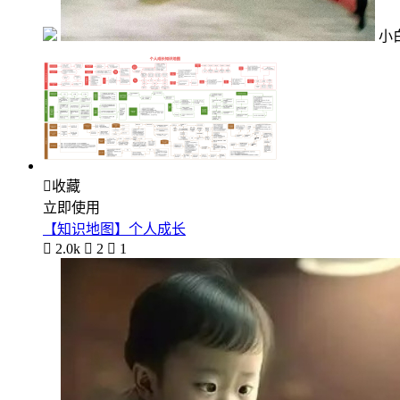
小

收藏
立即使用
【知识地图】个人成长

2.0k

2

1