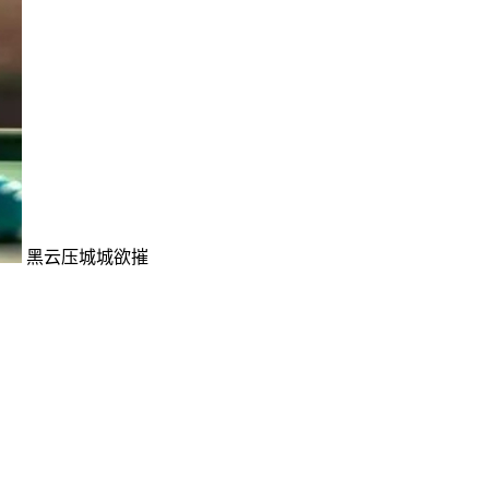
黑云压城城欲摧