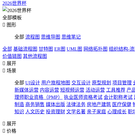
2026世界杯
全部模板

图形
全部
流程图
思维导图
思维笔记
全部
基础流程图
甘特图
ER图
UML图
网络拓扑图
组织结构-
价值链图
其他流程图

展开

场景
全部
UI设计
用户旅程地图
交互设计
原型规划
项目管理
新媒体运营
内容运营
短视频运营
活动运营
工具推荐
产
理师职业资格（PMP）
执业医师资格考试
会计职称考试
制造
商务销售
媒体出版
法律法务
房地产建筑
医疗保健
知识
人文历史
投资理财
文学名著
亲子家庭
心理成长
职

展开

价格