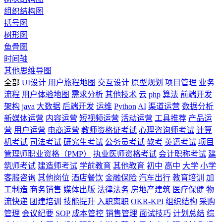
组织结构图
括号图
树形图
鱼骨图
时间轴
其他思维导图
全部
UI设计
用户旅程地图
交互设计
原型规划
项目管理
业务
流程
用户体验地图
需求分析
其他技术
云
php
算法
前端开发
架构
java
大数据
后端开发
运维
Python
AI
渠道运营
数据分析
新媒体运营
内容运营
短视频运营
活动运营
工具推荐
产品运
营
用户运营
电商运营
教师资格证考试
心理咨询师考试
计算
机考试
司法考试
研究生考试
公务员考试
软考
英语考试
项目
管理师职业资格（PMP）
执业医师资格考试
会计职称考试
建
筑师考试
建造师考试
学前教育
其他教育
初中
高中
大学
小学
客服咨询
其他岗位
酒店餐饮
金融保险
汽车出行
教育培训
加
工制造
商务销售
媒体出版
法律法务
房地产建筑
医疗保健
物
流快递
团建培训
技能提升
入职离职
OKR-KPI
组织结构
采购
管理
会议纪要
SOP
成本管控
销售管理
面试技巧
计划总结
综