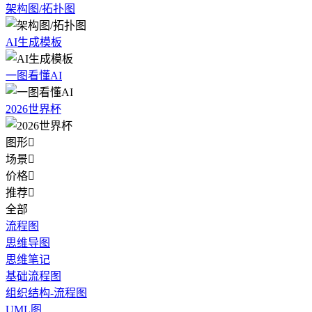
架构图/拓扑图
AI生成模板
一图看懂AI
2026世界杯
图形

场景

价格

推荐

全部
流程图
思维导图
思维笔记
基础流程图
组织结构-流程图
UML图