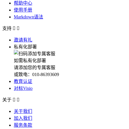
帮助中心
使用手册
Markdown语法
支持


邀请有礼
私有化部署
如需私有化部署
请添加您的专属客服
或致电：010-86393609
教育认证
对标Visio
关于


关于我们
加入我们
服务条款