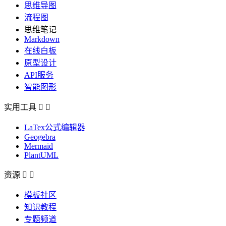
思维导图
流程图
思维笔记
Markdown
在线白板
原型设计
API服务
智能图形
实用工具


LaTex公式编辑器
Geogebra
Mermaid
PlantUML
资源


模板社区
知识教程
专题频道