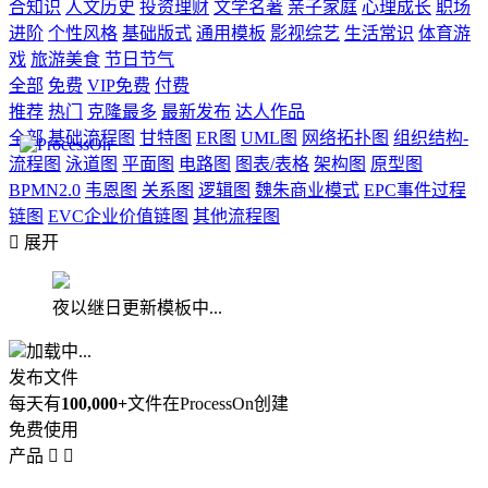
合知识
人文历史
投资理财
文学名著
亲子家庭
心理成长
职场
进阶
个性风格
基础版式
通用模板
影视综艺
生活常识
体育游
戏
旅游美食
节日节气
全部
免费
VIP免费
付费
推荐
热门
克隆最多
最新发布
达人作品
全部
基础流程图
甘特图
ER图
UML图
网络拓扑图
组织结构-
流程图
泳道图
平面图
电路图
图表/表格
架构图
原型图
BPMN2.0
韦恩图
关系图
逻辑图
魏朱商业模式
EPC事件过程
链图
EVC企业价值链图
其他流程图

展开
夜以继日更新模板中...
加载中...
发布文件
每天有
100,000+
文件在ProcessOn创建
免费使用
产品

