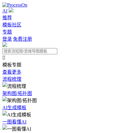
AI
推荐
模板社区
专题
登录
免费注册

模板专题
查看更多
流程梳理
架构图/拓扑图
AI生成模板
一图看懂AI