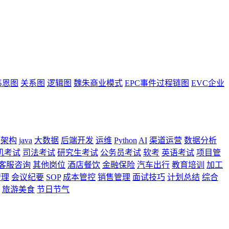
韦恩图
关系图
逻辑图
魏朱商业模式
EPC事件过程链图
EVC企业
架构
java
大数据
后端开发
运维
Python
AI
渠道运营
数据分析
机考试
司法考试
研究生考试
公务员考试
软考
英语考试
项目管
客服咨询
其他岗位
酒店餐饮
金融保险
汽车出行
教育培训
加工
管理
会议纪要
SOP
成本管控
销售管理
面试技巧
计划总结
综合
旅游美食
节日节气