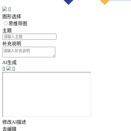

图形选择
思维导图
主题
补充说明
AI生成


修改AI描述
去编辑