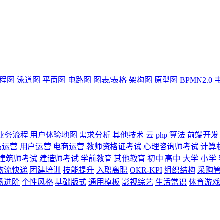
流程图
泳道图
平面图
电路图
图表/表格
架构图
原型图
BPMN2.0
业务流程
用户体验地图
需求分析
其他技术
云
php
算法
前端开发
品运营
用户运营
电商运营
教师资格证考试
心理咨询师考试
计算
建筑师考试
建造师考试
学前教育
其他教育
初中
高中
大学
小学
物流快递
团建培训
技能提升
入职离职
OKR-KPI
组织结构
采购
场进阶
个性风格
基础版式
通用模板
影视综艺
生活常识
体育游戏