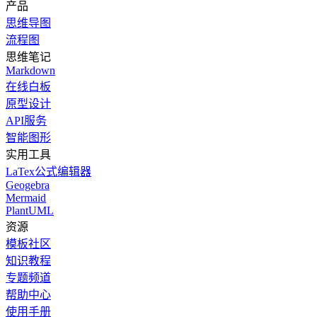
产品
思维导图
流程图
思维笔记
Markdown
在线白板
原型设计
API服务
智能图形
实用工具
LaTex公式编辑器
Geogebra
Mermaid
PlantUML
资源
模板社区
知识教程
专题频道
帮助中心
使用手册