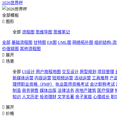
2026世界杯
全部模板

图形
全部
流程图
思维导图
思维笔记
全部
基础流程图
甘特图
ER图
UML图
网络拓扑图
组织结构-
价值链图
其他流程图

展开

场景
全部
UI设计
用户旅程地图
交互设计
原型规划
项目管理
新媒体运营
内容运营
短视频运营
活动运营
工具推荐
产
理师职业资格（PMP）
执业医师资格考试
会计职称考试
制造
商务销售
媒体出版
法律法务
房地产建筑
医疗保健
知识
人文历史
投资理财
文学名著
亲子家庭
心理成长
职

展开

价格