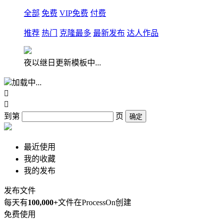
全部
免费
VIP免费
付费
推荐
热门
克隆最多
最新发布
达人作品
夜以继日更新模板中...
加载中...


到第
页
确定
最近使用
我的收藏
我的发布
发布文件
每天有
100,000+
文件在ProcessOn创建
免费使用