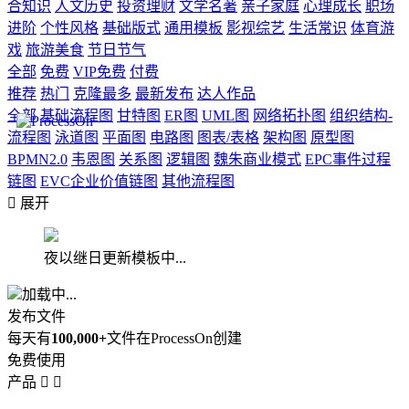
合知识
人文历史
投资理财
文学名著
亲子家庭
心理成长
职场
进阶
个性风格
基础版式
通用模板
影视综艺
生活常识
体育游
戏
旅游美食
节日节气
全部
免费
VIP免费
付费
推荐
热门
克隆最多
最新发布
达人作品
全部
基础流程图
甘特图
ER图
UML图
网络拓扑图
组织结构-
流程图
泳道图
平面图
电路图
图表/表格
架构图
原型图
BPMN2.0
韦恩图
关系图
逻辑图
魏朱商业模式
EPC事件过程
链图
EVC企业价值链图
其他流程图

展开
夜以继日更新模板中...
加载中...
发布文件
每天有
100,000+
文件在ProcessOn创建
免费使用
产品

