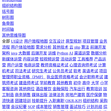
组织结构图
括号图
树形图
鱼骨图
时间轴
其他思维导图
全部
UI设计
用户旅程地图
交互设计
原型规划
项目管理
业务
流程
用户体验地图
需求分析
其他技术
云
php
算法
前端开发
架构
java
大数据
后端开发
运维
Python
AI
渠道运营
数据分析
新媒体运营
内容运营
短视频运营
活动运营
工具推荐
产品运
营
用户运营
电商运营
教师资格证考试
心理咨询师考试
计算
机考试
司法考试
研究生考试
公务员考试
软考
英语考试
项目
管理师职业资格（PMP）
执业医师资格考试
会计职称考试
建
筑师考试
建造师考试
学前教育
其他教育
初中
高中
大学
小学
客服咨询
其他岗位
酒店餐饮
金融保险
汽车出行
教育培训
加
工制造
商务销售
媒体出版
法律法务
房地产建筑
医疗保健
物
流快递
团建培训
技能提升
入职离职
OKR-KPI
组织结构
采购
管理
会议纪要
SOP
成本管控
销售管理
面试技巧
计划总结
综