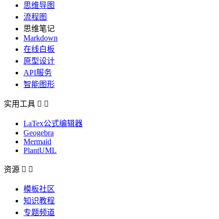
思维导图
流程图
思维笔记
Markdown
在线白板
原型设计
API服务
智能图形
实用工具


LaTex公式编辑器
Geogebra
Mermaid
PlantUML
资源


模板社区
知识教程
专题频道