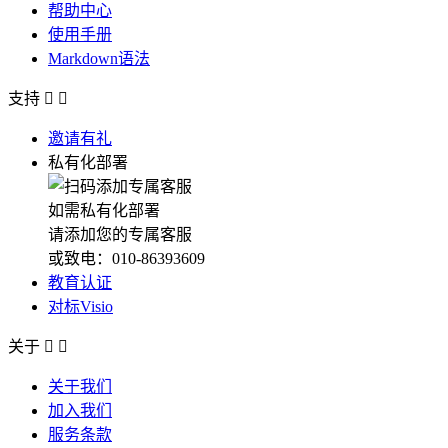
帮助中心
使用手册
Markdown语法
支持


邀请有礼
私有化部署
如需私有化部署
请添加您的专属客服
或致电：010-86393609
教育认证
对标Visio
关于


关于我们
加入我们
服务条款