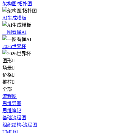
架构图/拓扑图
AI生成模板
一图看懂AI
2026世界杯
图形

场景

价格

推荐

全部
流程图
思维导图
思维笔记
基础流程图
组织结构-流程图
UML图