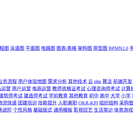
流程图
泳道图
平面图
电路图
图表/表格
架构图
原型图
BPMN2.0
业务流程
用户体验地图
需求分析
其他技术
云
php
算法
前端开发
品运营
用户运营
电商运营
教师资格证考试
心理咨询师考试
计算
建筑师考试
建造师考试
学前教育
其他教育
初中
高中
大学
小学
物流快递
团建培训
技能提升
入职离职
OKR-KPI
组织结构
采购
场进阶
个性风格
基础版式
通用模板
影视综艺
生活常识
体育游戏