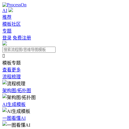
AI
推荐
模板社区
专题
登录
免费注册

模板专题
查看更多
流程梳理
架构图/拓扑图
AI生成模板
一图看懂AI