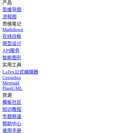
产品
思维导图
流程图
思维笔记
Markdown
在线白板
原型设计
API服务
智能图形
实用工具
LaTex公式编辑器
Geogebra
Mermaid
PlantUML
资源
模板社区
知识教程
专题频道
帮助中心
使用手册