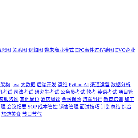
韦恩图
关系图
逻辑图
魏朱商业模式
EPC事件过程链图
EVC企业
架构
java
大数据
后端开发
运维
Python
AI
渠道运营
数据分析
机考试
司法考试
研究生考试
公务员考试
软考
英语考试
项目管
客服咨询
其他岗位
酒店餐饮
金融保险
汽车出行
教育培训
加工
管理
会议纪要
SOP
成本管控
销售管理
面试技巧
计划总结
综合
旅游美食
节日节气