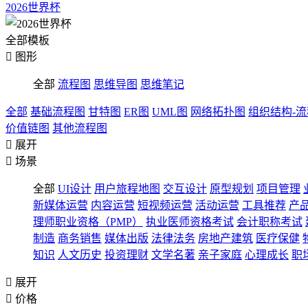
2026世界杯
全部模板

图形
全部
流程图
思维导图
思维笔记
全部
基础流程图
甘特图
ER图
UML图
网络拓扑图
组织结构-
价值链图
其他流程图

展开

场景
全部
UI设计
用户旅程地图
交互设计
原型规划
项目管理
新媒体运营
内容运营
短视频运营
活动运营
工具推荐
产
理师职业资格（PMP）
执业医师资格考试
会计职称考试
制造
商务销售
媒体出版
法律法务
房地产建筑
医疗保健
知识
人文历史
投资理财
文学名著
亲子家庭
心理成长
职

展开

价格