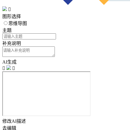

图形选择
思维导图
主题
补充说明
AI生成


修改AI描述
去编辑