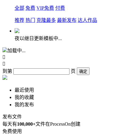
全部
免费
VIP免费
付费
推荐
热门
克隆最多
最新发布
达人作品
夜以继日更新模板中...
加载中...


到第
页
确定
最近使用
我的收藏
我的发布
发布文件
每天有
100,000+
文件在ProcessOn创建
免费使用