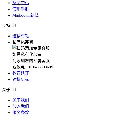
帮助中心
使用手册
Markdown语法
支持


邀请有礼
私有化部署
如需私有化部署
请添加您的专属客服
或致电：010-86393609
教育认证
对标Visio
关于


关于我们
加入我们
服务条款