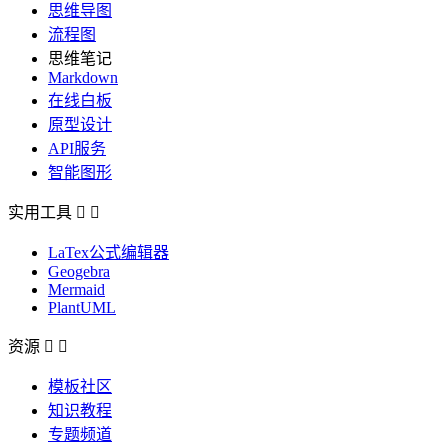
思维导图
流程图
思维笔记
Markdown
在线白板
原型设计
API服务
智能图形
实用工具


LaTex公式编辑器
Geogebra
Mermaid
PlantUML
资源


模板社区
知识教程
专题频道