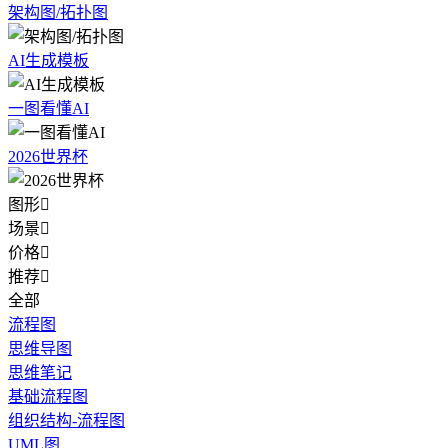
架构图/拓扑图
AI生成模板
一图看懂AI
2026世界杯
图形

场景

价格

推荐

全部
流程图
思维导图
思维笔记
基础流程图
组织结构-流程图
UML图