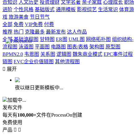
合知识
人文历史
投资理财
文学名著
亲子家庭
心理成长
职场
进阶
个性风格
基础版式
通用模板
影视综艺
生活常识
体育游
戏
旅游美食
节日节气
全部
免费
VIP免费
付费
推荐
热门
克隆最多
最新发布
达人作品
全部
基础流程图
甘特图
ER图
UML图
网络拓扑图
组织结构-
流程图
泳道图
平面图
电路图
图表/表格
架构图
原型图
BPMN2.0
韦恩图
关系图
逻辑图
魏朱商业模式
EPC事件过程
链图
EVC企业价值链图
其他流程图

展开
夜以继日更新模板中...
加载中...
发布文件
每天有
100,000+
文件在ProcessOn创建
免费使用
产品

