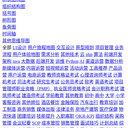
组织结构图
括号图
树形图
鱼骨图
时间轴
其他思维导图
全部
UI设计
用户旅程地图
交互设计
原型规划
项目管理
业务
流程
用户体验地图
需求分析
其他技术
云
php
算法
前端开发
架构
java
大数据
后端开发
运维
Python
AI
渠道运营
数据分析
新媒体运营
内容运营
短视频运营
活动运营
工具推荐
产品运
营
用户运营
电商运营
教师资格证考试
心理咨询师考试
计算
机考试
司法考试
研究生考试
公务员考试
软考
英语考试
项目
管理师职业资格（PMP）
执业医师资格考试
会计职称考试
建
筑师考试
建造师考试
学前教育
其他教育
初中
高中
大学
小学
客服咨询
其他岗位
酒店餐饮
金融保险
汽车出行
教育培训
加
工制造
商务销售
媒体出版
法律法务
房地产建筑
医疗保健
物
流快递
团建培训
技能提升
入职离职
OKR-KPI
组织结构
采购
管理
会议纪要
SOP
成本管控
销售管理
面试技巧
计划总结
综