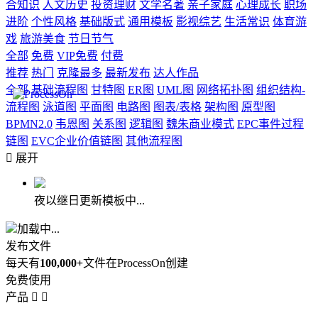
合知识
人文历史
投资理财
文学名著
亲子家庭
心理成长
职场
进阶
个性风格
基础版式
通用模板
影视综艺
生活常识
体育游
戏
旅游美食
节日节气
全部
免费
VIP免费
付费
推荐
热门
克隆最多
最新发布
达人作品
全部
基础流程图
甘特图
ER图
UML图
网络拓扑图
组织结构-
流程图
泳道图
平面图
电路图
图表/表格
架构图
原型图
BPMN2.0
韦恩图
关系图
逻辑图
魏朱商业模式
EPC事件过程
链图
EVC企业价值链图
其他流程图

展开
夜以继日更新模板中...
加载中...
发布文件
每天有
100,000+
文件在ProcessOn创建
免费使用
产品

