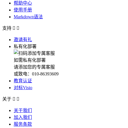
帮助中心
使用手册
Markdown语法
支持


邀请有礼
私有化部署
如需私有化部署
请添加您的专属客服
或致电：010-86393609
教育认证
对标Visio
关于


关于我们
加入我们
服务条款