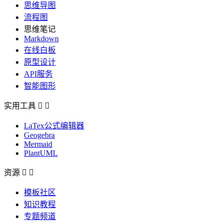
思维导图
流程图
思维笔记
Markdown
在线白板
原型设计
API服务
智能图形
实用工具


LaTex公式编辑器
Geogebra
Mermaid
PlantUML
资源


模板社区
知识教程
专题频道