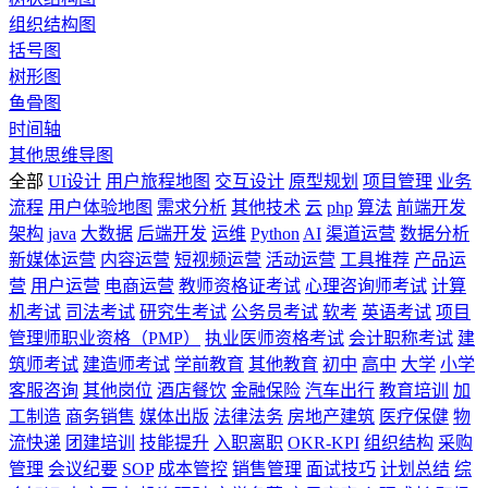
组织结构图
括号图
树形图
鱼骨图
时间轴
其他思维导图
全部
UI设计
用户旅程地图
交互设计
原型规划
项目管理
业务
流程
用户体验地图
需求分析
其他技术
云
php
算法
前端开发
架构
java
大数据
后端开发
运维
Python
AI
渠道运营
数据分析
新媒体运营
内容运营
短视频运营
活动运营
工具推荐
产品运
营
用户运营
电商运营
教师资格证考试
心理咨询师考试
计算
机考试
司法考试
研究生考试
公务员考试
软考
英语考试
项目
管理师职业资格（PMP）
执业医师资格考试
会计职称考试
建
筑师考试
建造师考试
学前教育
其他教育
初中
高中
大学
小学
客服咨询
其他岗位
酒店餐饮
金融保险
汽车出行
教育培训
加
工制造
商务销售
媒体出版
法律法务
房地产建筑
医疗保健
物
流快递
团建培训
技能提升
入职离职
OKR-KPI
组织结构
采购
管理
会议纪要
SOP
成本管控
销售管理
面试技巧
计划总结
综