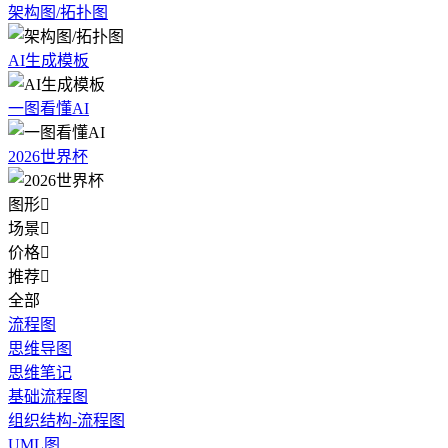
架构图/拓扑图
AI生成模板
一图看懂AI
2026世界杯
图形

场景

价格

推荐

全部
流程图
思维导图
思维笔记
基础流程图
组织结构-流程图
UML图