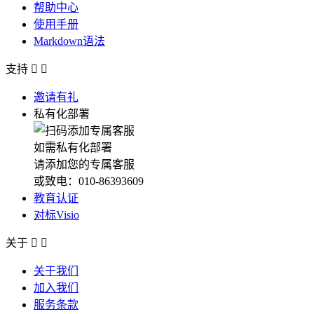
帮助中心
使用手册
Markdown语法
支持


邀请有礼
私有化部署
如需私有化部署
请添加您的专属客服
或致电：010-86393609
教育认证
对标Visio
关于


关于我们
加入我们
服务条款