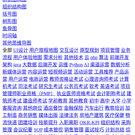
组织结构图
括号图
树形图
鱼骨图
时间轴
其他思维导图
全部
UI设计
用户旅程地图
交互设计
原型规划
项目管理
业务
流程
用户体验地图
需求分析
其他技术
云
php
算法
前端开发
架构
java
大数据
后端开发
运维
Python
AI
渠道运营
数据分析
新媒体运营
内容运营
短视频运营
活动运营
工具推荐
产品运
营
用户运营
电商运营
教师资格证考试
心理咨询师考试
计算
机考试
司法考试
研究生考试
公务员考试
软考
英语考试
项目
管理师职业资格（PMP）
执业医师资格考试
会计职称考试
建
筑师考试
建造师考试
学前教育
其他教育
初中
高中
大学
小学
客服咨询
其他岗位
酒店餐饮
金融保险
汽车出行
教育培训
加
工制造
商务销售
媒体出版
法律法务
房地产建筑
医疗保健
物
流快递
团建培训
技能提升
入职离职
OKR-KPI
组织结构
采购
管理
会议纪要
SOP
成本管控
销售管理
面试技巧
计划总结
综