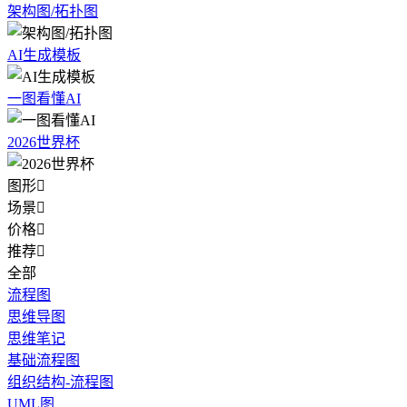
架构图/拓扑图
AI生成模板
一图看懂AI
2026世界杯
图形

场景

价格

推荐

全部
流程图
思维导图
思维笔记
基础流程图
组织结构-流程图
UML图