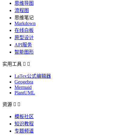
思维导图
流程图
思维笔记
Markdown
在线白板
原型设计
API服务
智能图形
实用工具


LaTex公式编辑器
Geogebra
Mermaid
PlantUML
资源


模板社区
知识教程
专题频道