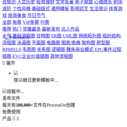
合知识
人文历史
投资理财
文学名著
亲子家庭
心理成长
职场
进阶
个性风格
基础版式
通用模板
影视综艺
生活常识
体育游
戏
旅游美食
节日节气
全部
免费
VIP免费
付费
推荐
热门
克隆最多
最新发布
达人作品
全部
基础流程图
甘特图
ER图
UML图
网络拓扑图
组织结构-
流程图
泳道图
平面图
电路图
图表/表格
架构图
原型图
BPMN2.0
韦恩图
关系图
逻辑图
魏朱商业模式
EPC事件过程
链图
EVC企业价值链图
其他流程图

展开
夜以继日更新模板中...
加载中...
发布文件
每天有
100,000+
文件在ProcessOn创建
免费使用
产品

