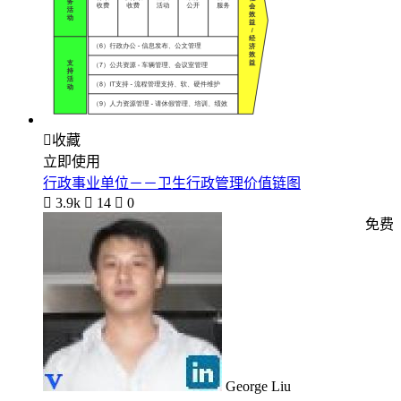

收藏
立即使用
行政事业单位－－卫生行政管理价值链图

3.9k

14

0
免费
George Liu