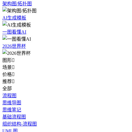
架构图/拓扑图
AI生成模板
一图看懂AI
2026世界杯
图形

场景

价格

推荐

全部
流程图
思维导图
思维笔记
基础流程图
组织结构-流程图
UML图