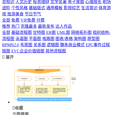
合知识
人文历史
投资理财
文学名著
亲子家庭
心理成长
职场
进阶
个性风格
基础版式
通用模板
影视综艺
生活常识
体育游
戏
旅游美食
节日节气
全部
免费
VIP免费
付费
推荐
热门
克隆最多
最新发布
达人作品
全部
基础流程图
甘特图
ER图
UML图
网络拓扑图
组织结构-
流程图
泳道图
平面图
电路图
图表/表格
架构图
原型图
BPMN2.0
韦恩图
关系图
逻辑图
魏朱商业模式
EPC事件过程
链图
EVC企业价值链图
其他流程图

展开

收藏
立即使用