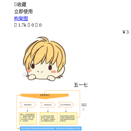

收藏
立即使用
构架图

1.7k

0

0
￥3
五一七