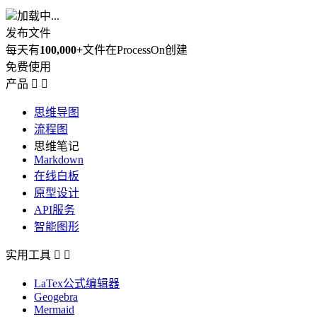
加载中...
发布文件
每天有
100,000+
文件在ProcessOn创建
免费使用
产品


思维导图
流程图
思维笔记
Markdown
在线白板
原型设计
API服务
智能图形
实用工具


LaTex公式编辑器
Geogebra
Mermaid