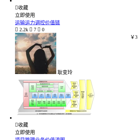

收藏
立即使用
运输运力调控价值链

2.2k

7

0
￥3
耿变玲

收藏
立即使用
项目管理业务价值流图