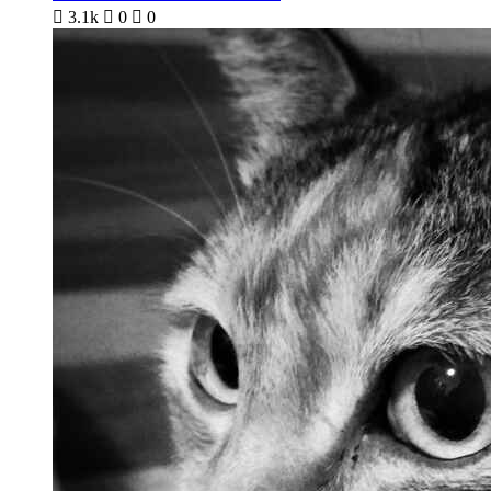

3.1k

0

0