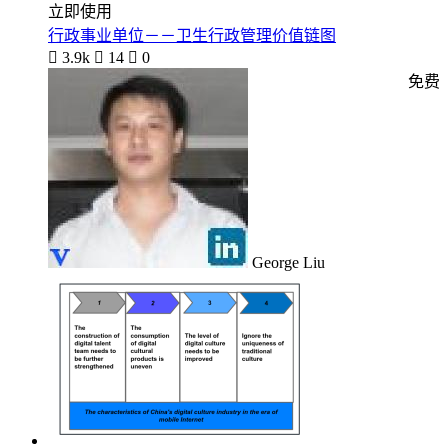
立即使用
行政事业单位－－卫生行政管理价值链图

3.9k

14

0
免费
George Liu