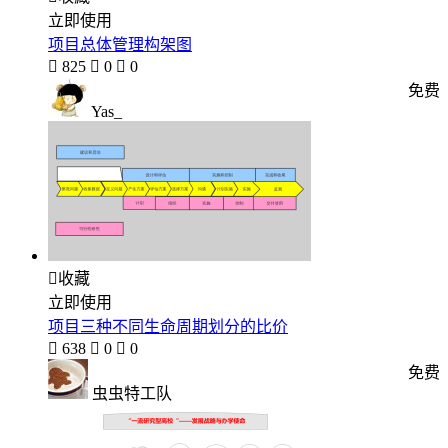
立即使用
项目总体管理构架图

825

0

0
免费
Yas_

收藏
立即使用
项目三种不同生命周期划分的比价

638

0

0
免费
虫虫特工队