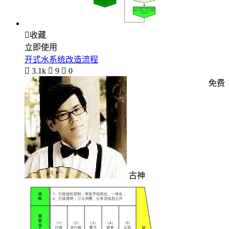

收藏
立即使用
开式水系统改造流程

3.1k

9

0
免费
古神