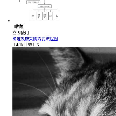

收藏
立即使用
确定政府采购方式流程图

4.1k

95

3