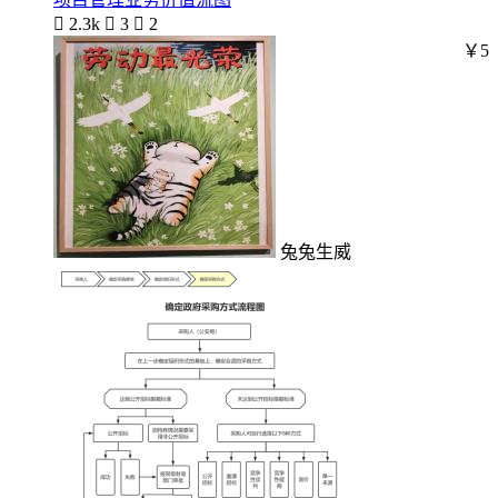

2.3k

3

2
￥5
兔兔生威