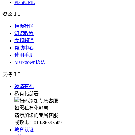
PlantUML
资源


模板社区
知识教程
专题频道
帮助中心
使用手册
Markdown语法
支持


邀请有礼
私有化部署
如需私有化部署
请添加您的专属客服
或致电：010-86393609
教育认证