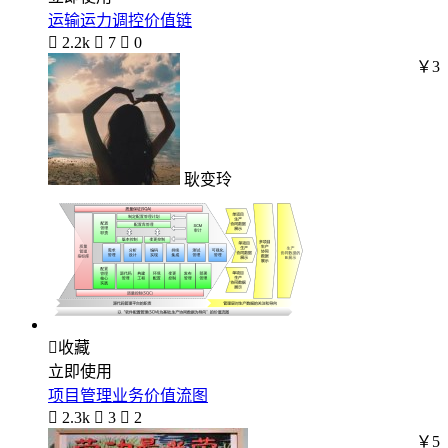
运输运力调控价值链

2.2k

7

0
￥3
耿变玲

收藏
立即使用
项目管理业务价值流图

2.3k

3

2
￥5