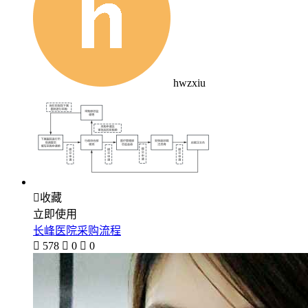
hwzxiu

收藏
立即使用
长峰医院采购流程

578

0

0