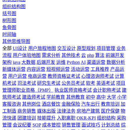
组织结构图
括号图
树形图
鱼骨图
时间轴
其他思维导图
全部
UI设计
用户旅程地图
交互设计
原型规划
项目管理
业务
流程
用户体验地图
需求分析
其他技术
云
php
算法
前端开发
架构
java
大数据
后端开发
运维
Python
AI
渠道运营
数据分析
新媒体运营
内容运营
短视频运营
活动运营
工具推荐
产品运
营
用户运营
电商运营
教师资格证考试
心理咨询师考试
计算
机考试
司法考试
研究生考试
公务员考试
软考
英语考试
项目
管理师职业资格（PMP）
执业医师资格考试
会计职称考试
建
筑师考试
建造师考试
学前教育
其他教育
初中
高中
大学
小学
客服咨询
其他岗位
酒店餐饮
金融保险
汽车出行
教育培训
加
工制造
商务销售
媒体出版
法律法务
房地产建筑
医疗保健
物
流快递
团建培训
技能提升
入职离职
OKR-KPI
组织结构
采购
管理
会议纪要
SOP
成本管控
销售管理
面试技巧
计划总结
综